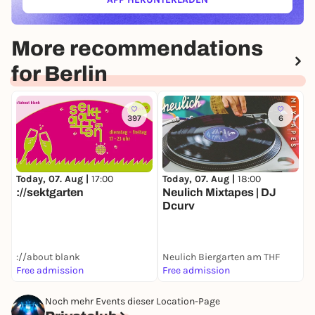
(ÖFFNET IN NEUEM TAB)
More recommendations
for Berlin
397
6
Today, 07. Aug |
17:00
Today, 07. Aug |
18:00
T
://sektgarten
Neulich Mixtapes | DJ
S
Dcurv
S
://about blank
Neulich Biergarten am THF
Free admission
Free admission
3
Noch mehr Events dieser Location-Page