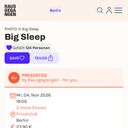
Berlin
PHOTO: © Big Sleep
Big Sleep
Gefällt
124 Personen
Sign up for free and get started
SAVE
TEILEN
right away
To like events, follow pages, or participate in
lotteries, you need a free Rausgegangen account.
PRESENTED
by Rausgegangen - for you.
REGISTER FOR FREE NOW
You already have an account?
Log in now
Mi, 04. Nov 2026
19:00
2 more Shows
Privatclub
Berlin
€
23,90 €