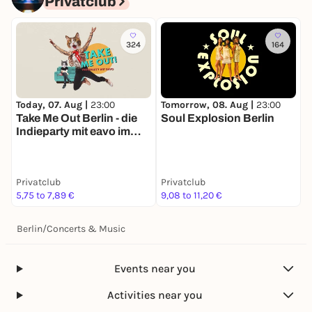
Privatclub
324
164
Today, 07. Aug |
23:00
Tomorrow, 08. Aug |
23:00
D
Take Me Out Berlin - die
Soul Explosion Berlin
Indieparty mit eavo im
Privatclub
Privatclub
Privatclub
P
5,75 to 7,89 €
9,08 to 11,20 €
2
Berlin
/
Concerts & Music
Events near you
Activities near you