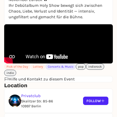
Ihr Debütalbum Holy Show bewegt sich zwischen
Chaos, Liebe, Verlust und Identität — intensiv,
ungefiltert und gemacht für die Bühne.
Pick of the Day
Lottery
Concerts & Music
pop
indierock
indie
Hilfe und Kontakt zu diesem Event
Location
Privatclub
FOLLOW
Skalitzer Str. 85-86
10997 Berlin