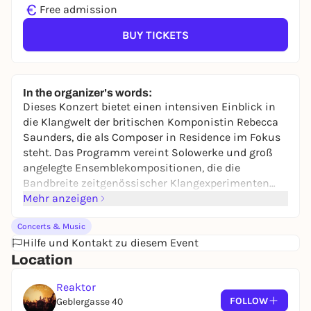
€
Free admission
BUY TICKETS
In the organizer's words:
Dieses Konzert bietet einen intensiven Einblick in
die Klangwelt der britischen Komponistin Rebecca
Saunders, die als Composer in Residence im Fokus
steht. Das Programm vereint Solowerke und groß
angelegte Ensemblekompositionen, die die
Bandbreite zeitgenössischer Klangexperimenten
ausloten. Das Webern Ensemble New Music (WENM)
Mehr anzeigen
der mdw ist spezialisiert auf neue Musik und setzt
Concerts & Music
sich aus Studierenden der Master-Programme für
Hilfe und Kontakt zu diesem Event
Neue Musik und Instrumentalstudien zusammen.
Location
Seit Oktober 2024 steht das Ensemble unter der
Leitung von Clement Power, der als Professor für
Reaktor
zeitgenössische Musik an der mdw tätig ist. Mit
FOLLOW
Geblergasse 40
dieser Leitung verbindet sich eine Fortführung der