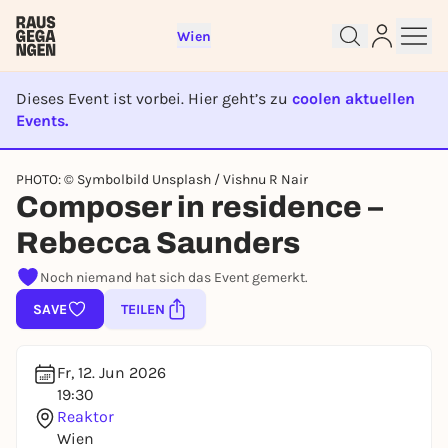
Wien
Dieses Event ist vorbei. Hier geht’s zu
coolen aktuellen
Events.
Sign up for free and get started
right away
EVENT IST BEENDET
To like events, follow pages, or participate in
PHOTO: © Symbolbild Unsplash / Vishnu R Nair
lotteries, you need a free Rausgegangen account.
Composer in residence –
REGISTER FOR FREE NOW
Rebecca Saunders
You already have an account?
Log in now
Noch niemand hat sich das Event gemerkt.
SAVE
TEILEN
Fr, 12. Jun 2026
19:30
Reaktor
Wien