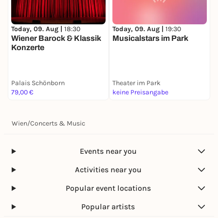
Today, 09. Aug |
19:30
T
Today, 09. Aug |
18:30
Musicalstars im Park
P
Wiener Barock & Klassik
Konzerte
Palais Schönborn
Theater im Park
T
79,00 €
keine Preisangabe
k
Wien
/
Concerts & Music
Events near you
Activities near you
Popular event locations
Popular artists