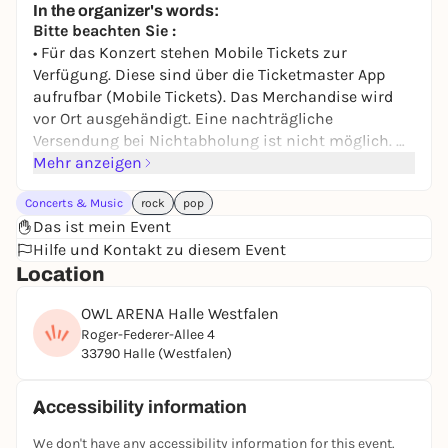
In the organizer's words:
Bitte beachten Sie :
• Für das Konzert stehen Mobile Tickets zur
Verfügung. Diese sind über die Ticketmaster App
aufrufbar (Mobile Tickets). Das Merchandise wird
vor Ort ausgehändigt. Eine nachträgliche
Versendung bei Nichtabholung ist nicht möglich.
• Eine Weitergabe des Tickets (Tickettransfer) ist bis
Mehr anzeigen
4 Tage vor der Show möglich. Nach Ablauf der Frist
Concerts & Music
rock
pop
ist ein Transfer nicht mehr möglich.
Das ist mein Event
• Informationen zum Ablauf werden Ihnen ca. 2 Tage
Hilfe und Kontakt zu diesem Event
vor Event an die im Kundenaccount hinterlegte E-
Location
Mail zugeschickt. Sollten Sie ab diesem Zeitpunkt
keine E-Mail erhalten haben, wende Sie sich bitte
OWL ARENA Halle Westfalen
an unseren VIP-Kundenservice. Einige VIP Packages
Roger-Federer-Allee 4
starten bereits vor offiziellem Einlass. Planen Sie
33790 Halle (Westfalen)
daher ausreichend Zeit am frühen Nachmittag für
Ihren Besuch ein.
• VIP Veranstalter: Live Nation GmbH
Accessibility information
• Bei Rückfragen wenden Sie sich bitte an
We don't have any accessibility information for this event.