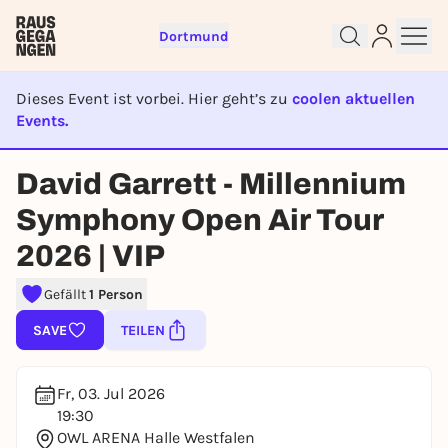
Dortmund
Dieses Event ist vorbei. Hier geht’s zu
coolen aktuellen
Events.
EVENT IST BEENDET
Sign up for free and get started
David Garrett - Millennium
right away
To like events, follow pages, or participate in
Symphony Open Air Tour
lotteries, you need a free Rausgegangen account.
2026 | VIP
REGISTER FOR FREE NOW
You already have an account?
Log in now
Gefällt
1 Person
SAVE
TEILEN
Fr, 03. Jul 2026
19:30
OWL ARENA Halle Westfalen