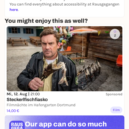
vip@ticketmaster.de
You can find everything about accessibility at Rausgegangen
here
.
You might enjoy this as well?
2
Mi, 12. Aug |
21:00
Sponsored
Steckerlfischfiasko
Filmnächte im Hafengarten Dortmund
Film
14,00 €
Our app can
do so much