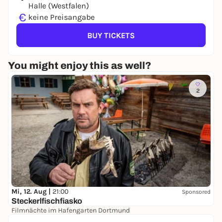
Halle (Westfalen)
€
keine Preisangabe
BUY TICKETS
You might enjoy this as well?
2
Mi, 12. Aug |
21:00
Sponsored
Steckerlfischfiasko
Filmnächte im Hafengarten Dortmund
14,00 €