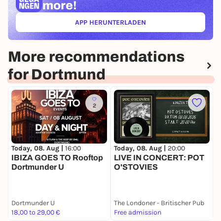
more!
APP HERUNTERLADEN
(ÖFFNET IN NEUEM TAB)
More recommendations
for Dortmund
2
Today, 08. Aug |
16:00
Today, 08. Aug |
20:00
T
IBIZA GOES TO Rooftop
LIVE IN CONCERT: POT
T
Dortmunder U
O'STOVIES
G
Dortmunder U
The Londoner - Britischer Pub
D
18,00 to 29,00 €
Free admission
F