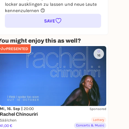
locker ausklingen zu lassen und neue Leute
kennenzulernen 🙃
SAVE
You might enjoy this as well?
PRESENTED
16
Mi, 16. Sep |
20:00
Sponsored
Rachel Chinouriri
Säälchen
Lottery
41,00 €
Concerts & Music