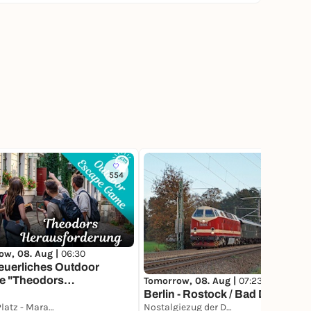
554
ow, 08. Aug |
06:30
euerliches Outdoor
e "Theodors
Tomorrow, 08. Aug |
07:23
forderung" bei Maranja
Berlin - Rostock / Bad Doberan
Litfaß-Platz - Maranja Adventure Club
Nostalgiezug der Dampflokfreunde Berlin