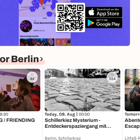
r Berlin
44
554
19:30
Today, 08. Aug |
00:00
Tomorr
 / FRIENDING
Schillerkiez Mysterium -
Abent
Entdeckerspaziergang mit
Escap
deinem Smartphone
Heraus
Berlin, Schillerkiez