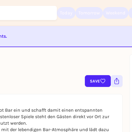
Today
Tomorrow
Weekend
nts.
Sign up for free and get started right away
To like events, follow pages, or participate in lotteries, you need a fre
Rausgegangen account.
ST BEENDET
REGISTER FOR FREE NOW
You already have an account?
Log in now
SAVE
ot Bar ein und schafft damit einen entspannten
stenloser Spiele steht den Gästen direkt vor Ort zur
utzt werden.
g mit der lebendigen Bar-Atmosphäre und lädt dazu