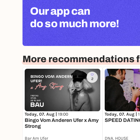
Our app can
do so much more!
More recommendations fo
2
Today, 07. Aug |
19:00
Today, 07. Aug |
Bingo Vom Anderen Ufer x Amy
SPEED DATING
Strong
Bar Am Ufer
DNA. HOUSE