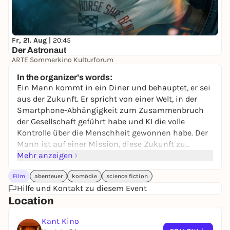
Fr, 21. Aug |
20:45
Der Astronaut
ARTE Sommerkino Kulturforum
keine Preisangabe
In the organizer's words:
Ein Mann kommt in ein Diner und behauptet, er sei
aus der Zukunft. Er spricht von einer Welt, in der
Smartphone-Abhängigkeit zum Zusammenbruch
der Gesellschaft geführt habe und KI die volle
Kontrolle über die Menschheit gewonnen habe. Der
Mann ist auf einer Mission, diese Zukunft zu
verhindern und muss dafür eine ganz bestimmte
Mehr anzeigen
Truppe an Menschen rekrutieren. Eine Nacht lang
Film
abenteuer
komödie
science fiction
haben sie Zeit, den Lauf des Schicksals zu ändern.
Hilfe und Kontakt zu diesem Event
Location
Kant Kino