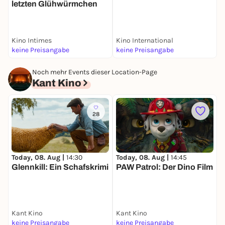
letzten Glühwürmchen
Kino Intimes
Kino International
F
keine Preisangabe
keine Preisangabe
k
Noch mehr Events dieser Location-Page
Kant Kino
28
Today, 08. Aug |
14:30
Today, 08. Aug |
14:45
T
Glennkill: Ein Schafskrimi
PAW Patrol: Der Dino Film
T
Kant Kino
Kant Kino
K
keine Preisangabe
keine Preisangabe
k