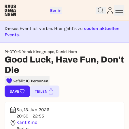
Berlin
Dieses Event ist vorbei. Hier geht’s zu
coolen aktuellen
Events.
EVENT IST BEENDET
Sign up for free and get started
PHOTO: © Yorck Kinogruppe, Daniel Horn
Good Luck, Have Fun, Don't
right away
To like events, follow pages, or participate in
Die
lotteries, you need a free Rausgegangen account.
Gefällt
10 Personen
REGISTER FOR FREE NOW
You already have an account?
Log in now
SAVE
TEILEN
Sa, 13. Jun 2026
20:30 - 22:55
Kant Kino
Berlin