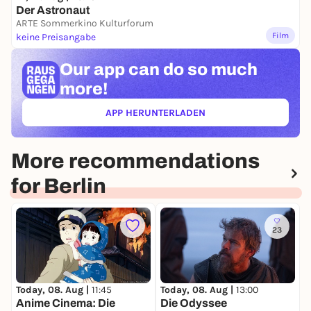
Der Astronaut
ARTE Sommerkino Kulturforum
Film
keine Preisangabe
Our app can
do so much
more!
APP HERUNTERLADEN
(ÖFFNET IN NEUEM TAB)
More recommendations
for Berlin
23
Today, 08. Aug |
11:45
Today, 08. Aug |
13:00
T
Anime Cinema: Die
Die Odyssee
W