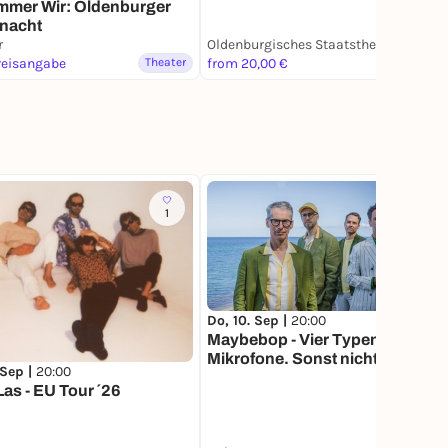
mmer Wir: Oldenburger
nacht
r
Oldenburgisches Staatstheater
reisangabe
Theater
from 20,00 €
Theater
1
Do, 10. Sep |
20:00
Maybebop - Vier Typen. Vier
Mikrofone. Sonst nichts.
 Sep |
20:00
Las - EU Tour ´26