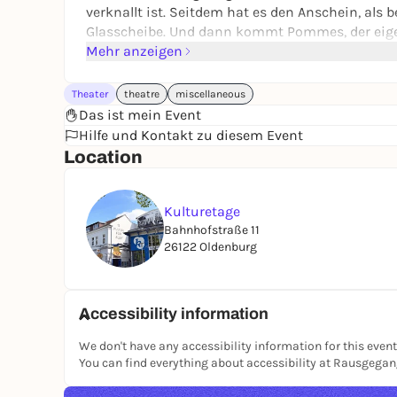
verknallt ist. Seitdem hat es den Anschein, als 
Glasscheibe. Und dann kommt Pommes, der eigen
ein Autofenster macht, das man runterkurbeln u
Mehr anzeigen
den Himmel strecken kann.
Theater
theatre
miscellaneous
Julia Engelmann
Das ist mein Event
Hilfe und Kontakt zu diesem Event
Julia Engelmann, geboren 1992 in Elmshorn, ist 
Location
mehrerer Lyrikbände. Bekannt wurde sie durch ih
viral ging und bisher 14 Millionen Views hat. Jul
Kulturetage
Bahnhofstraße 11
26122 Oldenburg
Accessibility information
We don't have any accessibility information for this event
You can find everything about accessibility at Rausgega