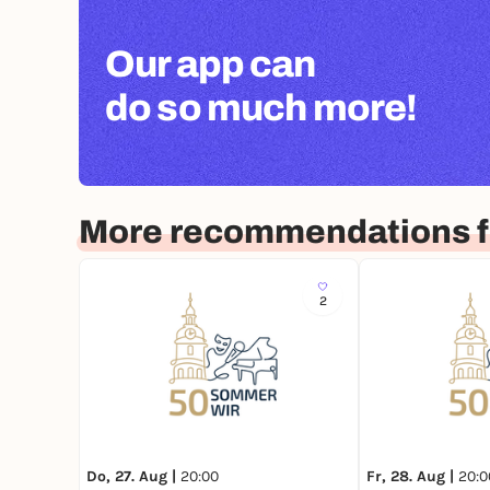
Our app can
do so much more!
More recommendations f
2
Do, 27. Aug |
20:00
Fr, 28. Aug |
20:0