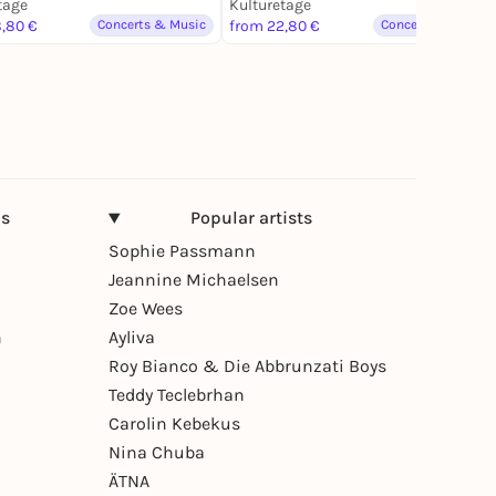
tage
Kulturetage
,80 €
Concerts & Music
from 22,80 €
Concerts & Music
ns
Popular artists
Sophie Passmann
Jeannine Michaelsen
Zoe Wees
n
Ayliva
Roy Bianco & Die Abbrunzati Boys
Teddy Teclebrhan
Carolin Kebekus
Nina Chuba
ÄTNA