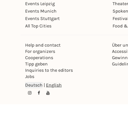
Events Leipzig
Theate
Events Munich
Spoken
Events Stuttgart
Festiva
All Top Cities
Food &
Help and contact
Über u
For organizers
Accessib
Cooperations
Gewinn
Tipp geben
Guideli
Inquiries to the editors
Jobs
Deutsch
|
English