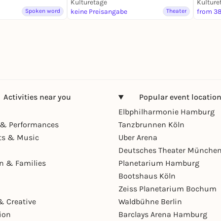
Kulturetage
Kulture
Spoken word
keine Preisangabe
Theater
from 38
Activities near you
Popular event locatio
Elbphilharmonie Hamburg
& Performances
Tanzbrunnen Köln
ts & Music
Uber Arena
Deutsches Theater Münche
en & Families
Planetarium Hamburg
Bootshaus Köln
Zeiss Planetarium Bochum
& Creative
Waldbühne Berlin
ion
Barclays Arena Hamburg