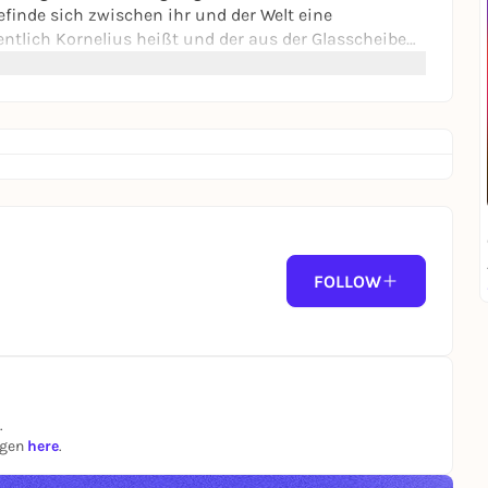
befinde sich zwischen ihr und der Welt eine
tlich Kornelius heißt und der aus der Glasscheibe
nd durch das Charlie ihre Hand endlich wieder in
Sängerin, Schauspielerin und Bestsellerautorin
ren Poetry-Slam-Text ›Eines Tages, Baby‹, der 2014
ia Engelmann lebt in Berlin.
FOLLOW
.
ngen
here
.