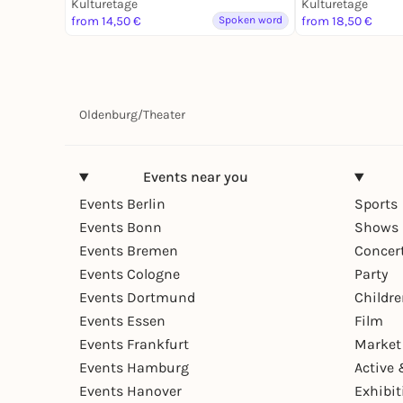
Kulturetage
Kulturetage
from 14,50 €
Spoken word
from 18,50 €
Oldenburg
/
Theater
Events near you
Events Berlin
Sports
Events Bonn
Shows 
Events Bremen
Concer
Events Cologne
Party
Events Dortmund
Childr
Events Essen
Film
Events Frankfurt
Market
Events Hamburg
Active 
Events Hanover
Exhibit