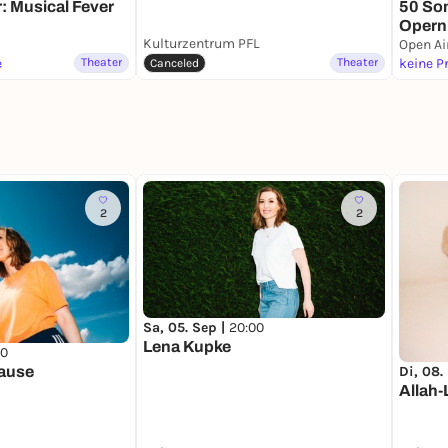
: Musical Fever
50 So
Opern
Kulturzentrum PFL
Open Ai
e
Theater
Theater
keine P
Canceled
2
2
Sa, 05. Sep |
20:00
Lena Kupke
00
Di, 08.
Pause
Allah-