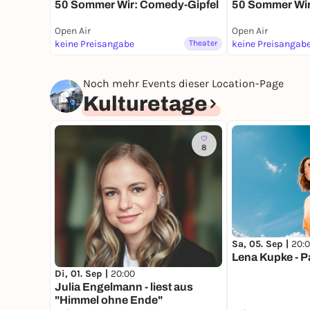
50 Sommer Wir: Comedy-Gipfel
50 Sommer Wir
Open Air
Open Air
keine Preisangabe
Theater
keine Preisangab
Noch mehr Events dieser Location-Page
Kulturetage
8
Sa, 05. Sep |
20:
Lena Kupke - 
Di, 01. Sep |
20:00
Julia Engelmann - liest aus
"Himmel ohne Ende"