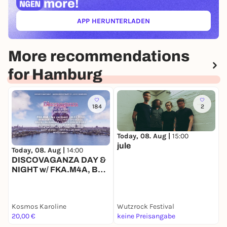
more!
APP HERUNTERLADEN
(ÖFFNET IN NEUEM TAB)
More recommendations
for Hamburg
184
2
Today, 08. Aug |
15:00
jule
Today, 08. Aug |
14:00
T
DISCOVAGANZA DAY &
NIGHT w/ FKA.M4A, BEN
DERRIS, BNZN, ELON
BASS, BIZZARRO
UNIVERSE
Kosmos Karoline
Wutzrock Festival
K
20,00 €
keine Preisangabe
F