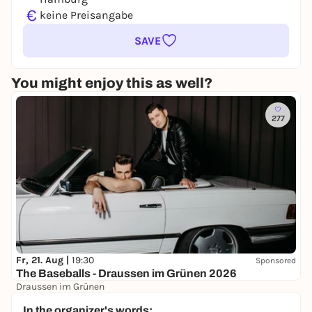
€
keine Preisangabe
SAVE
You might enjoy this as well?
277
Fr, 21. Aug |
19:30
Sponsored
The Baseballs - Draussen im Grünen 2026
Draussen im Grünen
38,00 €
WIN
In the organizer's words: