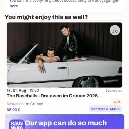
You can find everything about accessibility at Rausgegangen
here
.
You might enjoy this as well?
277
Fr, 21. Aug |
19:30
Sponsored
The Baseballs - Draussen im Grünen 2026
WIN
Draussen im Grünen
Konzerte & Musik
38,00 €
Our app can
do so much