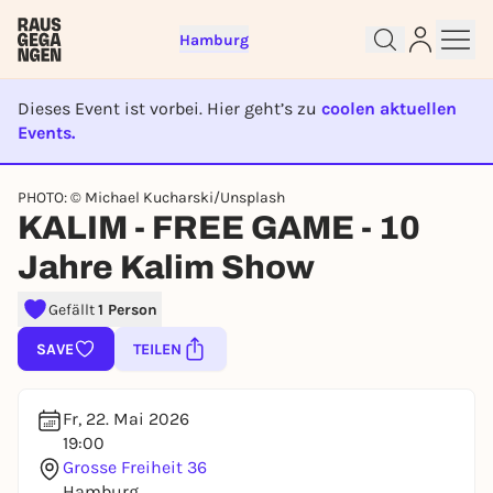
Hamburg
Dieses Event ist vorbei. Hier geht’s zu
coolen aktuellen
Events.
EVENT IST BEENDET
Sign up for free and get started
PHOTO: © Michael Kucharski/Unsplash
right away
KALIM - FREE GAME - 10
To like events, follow pages, or participate in
Jahre Kalim Show
lotteries, you need a free Rausgegangen account.
REGISTER FOR FREE NOW
Gefällt
1 Person
You already have an account?
Log in now
SAVE
TEILEN
Fr, 22. Mai 2026
19:00
Grosse Freiheit 36
Hamburg