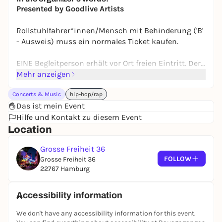
Presented by Goodlive Artists
Rollstuhlfahrer*innen/Mensch mit Behinderung ('B'
- Ausweis) muss ein normales Ticket kaufen.
EINE Begleitperson erhält vor Ort freien Eintritt. Der
Ausweis muss am Einlass vorgelegt werden und
Mehr anzeigen
gültig sein.
Concerts & Music
hip-hop/rap
Das ist mein Event
Hilfe und Kontakt zu diesem Event
Location
Grosse Freiheit 36
FOLLOW
Grosse Freiheit 36
22767 Hamburg
Accessibility information
We don't have any accessibility information for this event.