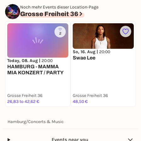
Noch mehr Events dieser Location-Page
Grosse Freiheit 36
2
So, 16. Aug |
20:00
Swae Lee
Today, 08. Aug |
20:00
S
HAMBURG - MAMMA
MIA KONZERT / PARTY
Grosse Freiheit 36
Grosse Freiheit 36
G
26,83 to 42,62 €
48,50 €
2
Hamburg
/
Concerts & Music
Events near you