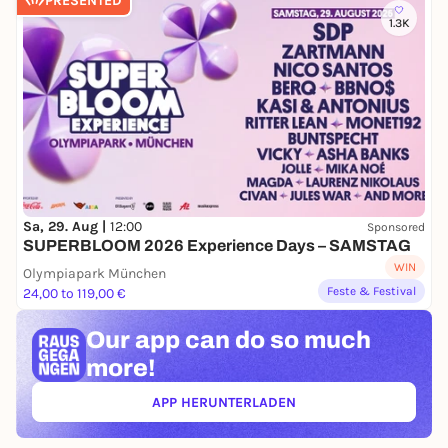
PRESENTED
1.3K
Sa, 29. Aug |
12:00
Sponsored
SUPERBLOOM 2026 Experience Days – SAMSTAG
WIN
Olympiapark München
Feste & Festival
24,00 to 119,00 €
Our app can
do so much
more!
APP HERUNTERLADEN
(ÖFFNET IN NEUEM TAB)