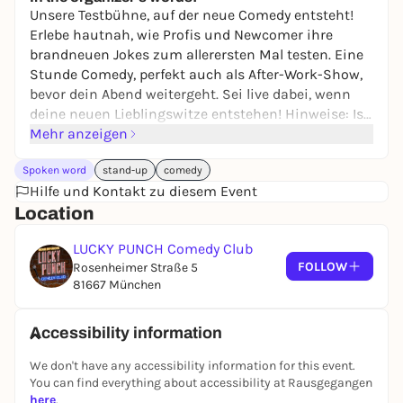
Unsere Testbühne, auf der neue Comedy entsteht!
Erlebe hautnah, wie Profis und Newcomer ihre
brandneuen Jokes zum allerersten Mal testen. Eine
Stunde Comedy, perfekt auch als After-Work-Show,
bevor dein Abend weitergeht. Sei live dabei, wenn
deine neuen Lieblingswitze entstehen! Hinweise: Ist
die Show "ausverkauft" gibt es in der Regel keine
Mehr anzeigen
Tickets an der Abendkasse. Einlass vor 15 Minuten
Spoken word
stand-up
comedy
Showstart.
Hilfe und Kontakt zu diesem Event
Location
LUCKY PUNCH Comedy Club
FOLLOW
Rosenheimer Straße 5
81667 München
Accessibility information
We don't have any accessibility information for this event.
You can find everything about accessibility at Rausgegangen
here
.