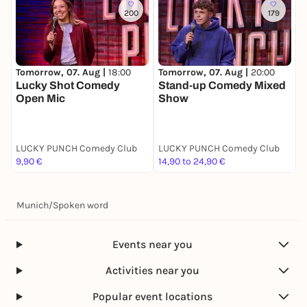
200
179
Tomorrow, 07. Aug |
20:00
S
Tomorrow, 07. Aug |
18:00
Stand-up Comedy Mixed
D
Lucky Shot Comedy
Show
Open Mic
LUCKY PUNCH Comedy Club
LUCKY PUNCH Comedy Club
L
9,90 €
14,90 to 24,90 €
9
Munich
/
Spoken word
Events near you
Activities near you
Popular event locations