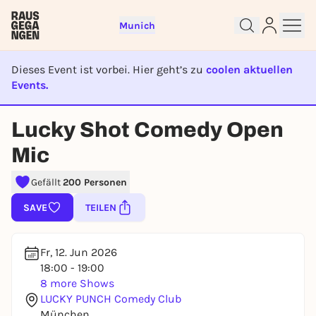
Munich
Dieses Event ist vorbei. Hier geht’s zu
coolen aktuellen
Events.
EVENT IST BEENDET
Lucky Shot Comedy Open
Sign up for free and get started
Mic
right away
To like events, follow pages, or participate in
Gefällt
200 Personen
lotteries, you need a free Rausgegangen account.
REGISTER FOR FREE NOW
SAVE
TEILEN
You already have an account?
Log in now
Fr, 12. Jun 2026
18:00 - 19:00
8 more Shows
LUCKY PUNCH Comedy Club
München