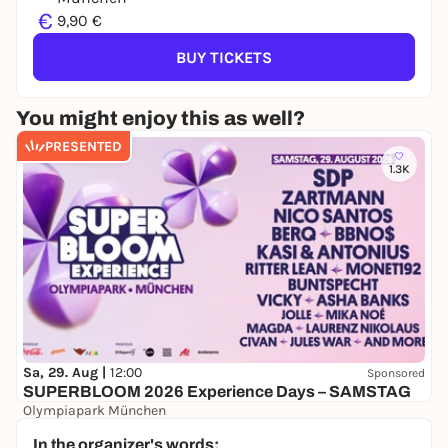
€
9,90 €
BUY TICKETS
You might enjoy this as well?
PRESENTED
1.3K
Sa, 29. Aug |
12:00
Sponsored
SUPERBLOOM 2026 Experience Days – SAMSTAG
Olympiapark München
24,00 to 119,00 €
WIN
In the organizer's words: