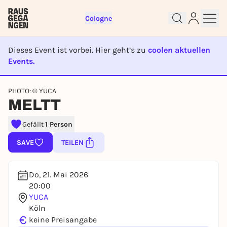
Cologne
Dieses Event ist vorbei. Hier geht’s zu
coolen aktuellen
Events.
EVENT IST BEENDET
Sign up for free and get started
PHOTO: © YUCA
right away
MELTT
To like events, follow pages, or participate in
lotteries, you need a free Rausgegangen account.
Gefällt
1 Person
REGISTER FOR FREE NOW
SAVE
TEILEN
You already have an account?
Log in now
Do, 21. Mai 2026
20:00
YUCA
Köln
€
keine Preisangabe