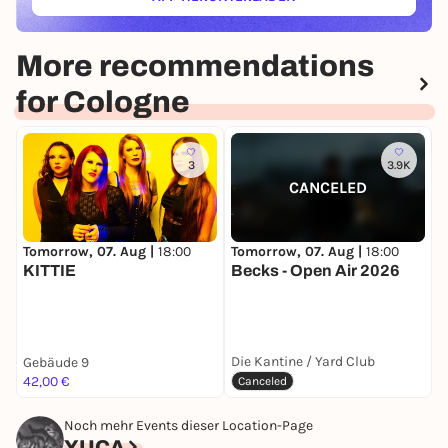
(ÖFFNET IN NEUEM TAB)
More recommendations
for Cologne
3
3.9K
CANCELED
Tomorrow, 07. Aug |
18:00
T
Tomorrow, 07. Aug |
18:00
KITTIE
Becks - Open Air 2026
F
Die Kantine / Yard Club
Gebäude 9
O
42,00 €
F
Canceled
Noch mehr Events dieser Location-Page
YUCA