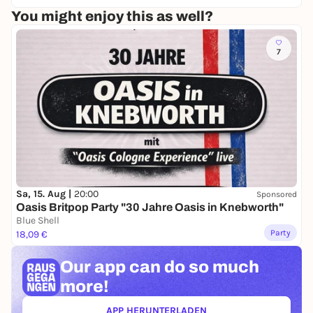
You might enjoy this as well?
7
Sa, 15. Aug |
20:00
Sponsored
Oasis Britpop Party "30 Jahre Oasis in Knebworth"
Blue Shell
Party
18,09 €
Our app can
do so much
more!
APP HERUNTERLADEN