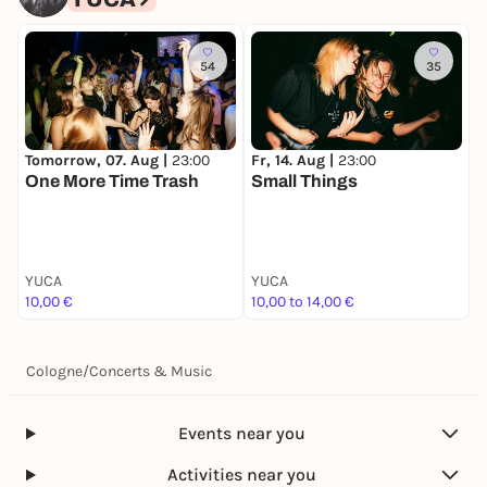
54
35
Tomorrow, 07. Aug |
23:00
Fr, 14. Aug |
23:00
D
One More Time Trash
Small Things
H
T
YUCA
YUCA
Y
10,00 €
10,00 to 14,00 €
k
Cologne
/
Concerts & Music
Events near you
Activities near you