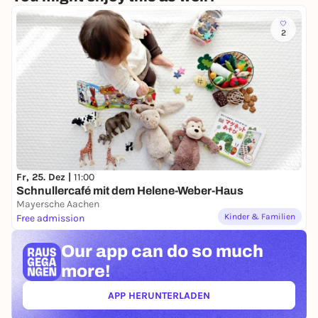
2
Fr, 25. Dez |
11:00
Schnullercafé mit dem Helene-Weber-Haus
Mayersche Aachen
Kinder & Familien
Free admission
Our app can
do so much
more!
APP HERUNTERLADEN
(ÖFFNET IN NEUEM TAB)