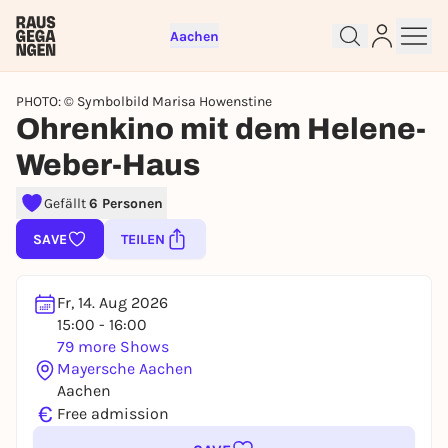
Aachen
PHOTO: © Symbolbild Marisa Howenstine
Ohrenkino mit dem Helene-
Weber-Haus
Sign up for free and get started
right away
Gefällt
6 Personen
To like events, follow pages, or participate in
SAVE
TEILEN
lotteries, you need a free Rausgegangen account.
REGISTER FOR FREE NOW
Fr, 14. Aug 2026
You already have an account?
Log in now
15:00 - 16:00
79 more Shows
Mayersche Aachen
Aachen
€
Free admission