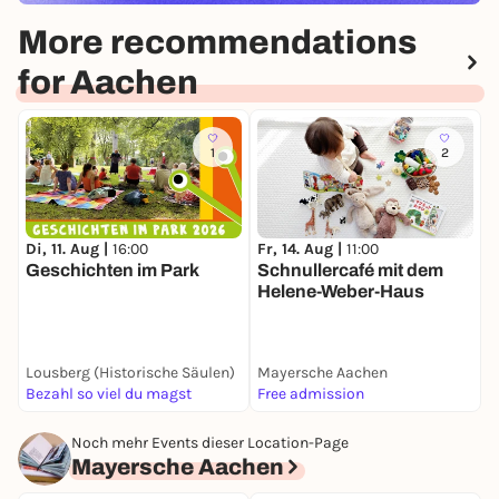
More recommendations
for Aachen
1
2
Di, 11. Aug |
16:00
Fr, 14. Aug |
11:00
F
Geschichten im Park
Schnullercafé mit dem
O
Helene-Weber-Haus
H
Lousberg (Historische Säulen)
Mayersche Aachen
M
Bezahl so viel du magst
Free admission
F
Noch mehr Events dieser Location-Page
Mayersche Aachen