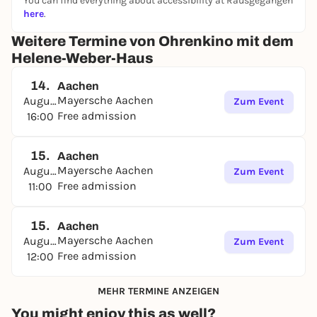
You can find everything about accessibility at Rausgegangen
here
.
Weitere Termine von Ohrenkino mit dem
Helene-Weber-Haus
14.
Aachen
Mayersche Aachen
August
Zum Event
Free admission
16:00
15.
Aachen
Mayersche Aachen
August
Zum Event
Free admission
11:00
15.
Aachen
Mayersche Aachen
August
Zum Event
Free admission
12:00
MEHR TERMINE ANZEIGEN
You might enjoy this as well?