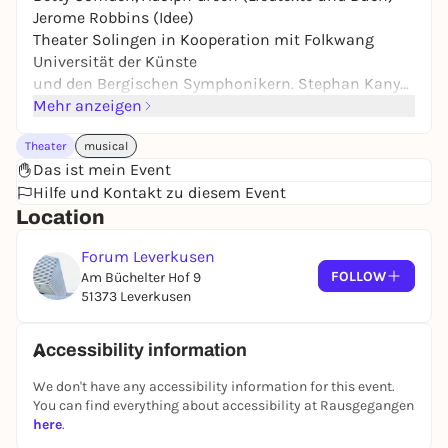
Jerome Robbins (Idee)
Theater Solingen in Kooperation mit Folkwang
Universität der Künste
und den Bergischen Symphonikern. Stephan Kanya
(Musikalische Leitung)
Mehr anzeigen
Gil Mehmert (Regie) Britta Tölle (Ausstattung)
Theater
musical
Das ist mein Event
In der Saison 2022/2023 begann die Stadt
Hilfe und Kontakt zu diesem Event
Leverkusen die Zusammenarbeit mit dem Theater
Location
und Konzerthaus Solingen, das, in Kooperation mit
der Folkwang Universität der Künste und den
Forum Leverkusen
Bergischen Symphonikern, jedes Jahr zum Ende der
FOLLOW
Am Büchelter Hof 9
Spielzeit mit einem professionellen
51373 Leverkusen
Inszenierungsteam, Musical-Absolventen und Gast-
Solisten ein Musical auf die Bühne bringt, und
seitdem in Solingen, Remscheid und Leverkusen
Accessibility information
aufführt. Für 2026 ist das erste Musical
We don't have any accessibility information for this event.
(uraufgeführt 1944 am Broadway) des legendären
You can find everything about accessibility at Rausgegangen
US-amerikanischen Komponisten und Dirigenten
here
.
Leonard Bernstein auf dem Spielplan: „On the Town“