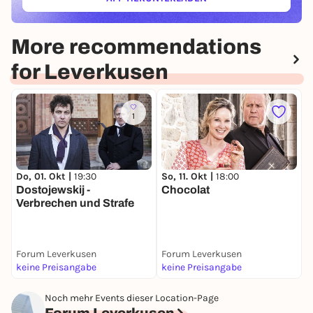
(ÖFFNET IN NEUEM TAB)
More recommendations
for Leverkusen
1
So, 11. Okt |
18:00
M
Do, 01. Okt |
19:30
Chocolat
U
Dostojewskij -
w
Verbrechen und Strafe
Forum Leverkusen
Forum Leverkusen
F
keine Preisangabe
keine Preisangabe
k
Noch mehr Events dieser Location-Page