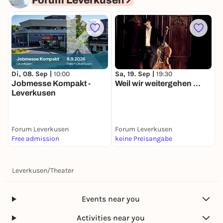
Forum Leverkusen
Di, 08. Sep |
10:00
M
Sa, 19. Sep |
19:30
Jobmesse Kompakt -
F
Weil wir weitergehen ...
Leverkusen
Forum Leverkusen
Forum Leverkusen
F
Free admission
keine Preisangabe
k
Leverkusen
/
Theater
Events near you
Activities near you