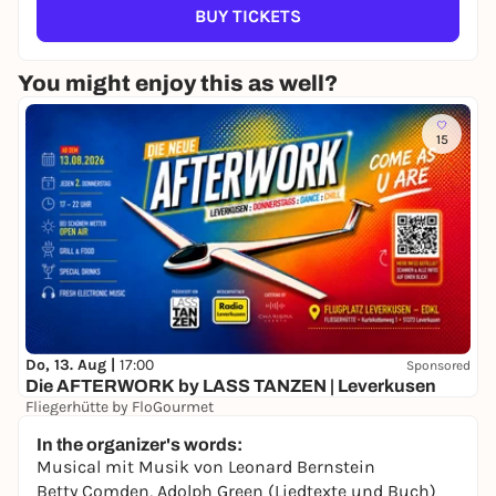
BUY TICKETS
You might enjoy this as well?
15
Do, 13. Aug |
17:00
Sponsored
Die AFTERWORK by LASS TANZEN | Leverkusen
Fliegerhütte by FloGourmet
10,00 to 15,00 €
WIN
In the organizer's words:
Musical mit Musik von Leonard Bernstein
Betty Comden, Adolph Green (Liedtexte und Buch)