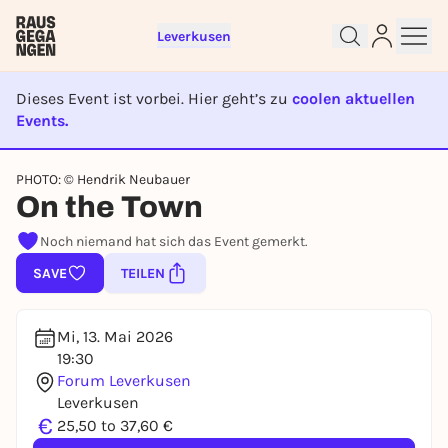
Leverkusen
Dieses Event ist vorbei. Hier geht’s zu
coolen aktuellen
Events.
EVENT IST BEENDET
Sign up for free and get started
PHOTO: © Hendrik Neubauer
right away
On the Town
To like events, follow pages, or participate in
Noch niemand hat sich das Event gemerkt.
lotteries, you need a free Rausgegangen account.
SAVE
TEILEN
REGISTER FOR FREE NOW
You already have an account?
Log in now
Mi, 13. Mai 2026
19:30
Forum Leverkusen
Leverkusen
€
25,50 to 37,60 €