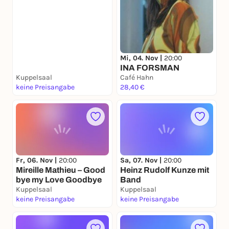
Mi, 04. Nov |
20:00
INA FORSMAN
Kuppelsaal
Café Hahn
keine Preisangabe
28,40 €
Fr, 06. Nov |
20:00
Sa, 07. Nov |
20:00
Mireille Mathieu – Good
Heinz Rudolf Kunze mit
bye my Love Goodbye
Band
Kuppelsaal
Kuppelsaal
keine Preisangabe
keine Preisangabe