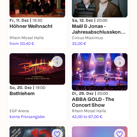
Fr, 11. Dez |
19:30
Sa, 12. Dez |
20:00
Höhner Weihnacht
Maël & Jonas -
Jahresabschlusskonze
Rhein Mosel Halle
rt
Circus Maximus
from 50,40 €
35,00 €
1
3
So, 20. Dez |
19:00
Bethlehem
Di, 29. Dez |
20:00
ABBA GOLD - The
Concert Show
EGP Arena
Rhein Mosel Halle
keine Preisangabe
42,00 to 67,00 €