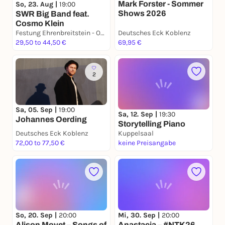
Mark Forster - Sommer
So, 23. Aug |
19:00
Shows 2026
SWR Big Band feat.
Cosmo Klein
Festung Ehrenbreitstein - Open Air
Deutsches Eck Koblenz
29,50 to 44,50 €
69,95 €
2
Sa, 05. Sep |
19:00
Sa, 12. Sep |
19:30
Johannes Oerding
Storytelling Piano
Deutsches Eck Koblenz
Kuppelsaal
72,00 to 77,50 €
keine Preisangabe
So, 20. Sep |
20:00
Mi, 30. Sep |
20:00
Alison Moyet – Songs of
Anastacia – #NTK26