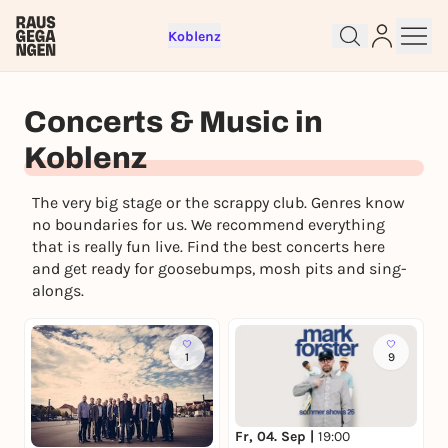
Koblenz
Concerts & Music in
Koblenz
The very big stage or the scrappy club. Genres know
no boundaries for us. We recommend everything
Sign up for free and get started
that is really fun live. Find the best concerts here
right away
and get ready for goosebumps, mosh pits and sing-
alongs.
To like events, follow pages, or participate in
lotteries, you need a free Rausgegangen account.
REGISTER FOR FREE NOW
1
9
You already have an account?
Log in now
Fr, 04. Sep |
19:00