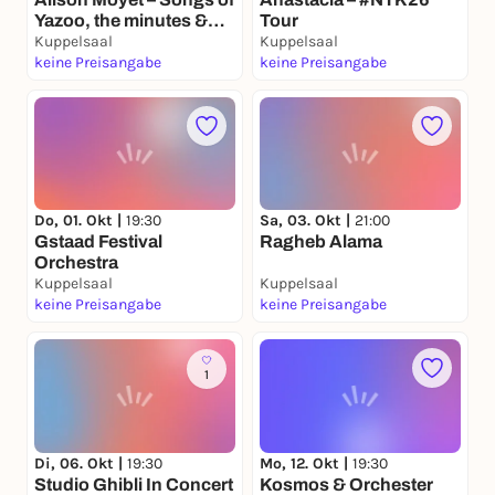
Yazoo, the minutes &
Tour
Other
Kuppelsaal
Kuppelsaal
keine Preisangabe
keine Preisangabe
Do, 01. Okt |
19:30
Sa, 03. Okt |
21:00
Gstaad Festival
Ragheb Alama
Orchestra
Kuppelsaal
Kuppelsaal
keine Preisangabe
keine Preisangabe
1
Di, 06. Okt |
19:30
Mo, 12. Okt |
19:30
Studio Ghibli In Concert
Kosmos & Orchester