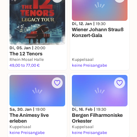
Di, 12. Jan |
19:30
Wiener Johann Strauß
Konzert-Gala
Di, 05. Jan |
20:00
The 12 Tenors
Rhein Mosel Halle
Kuppelsaal
49,00 to 77,00 €
keine Preisangabe
Sa, 30. Jan |
19:00
Di, 16. Feb |
19:30
The Animesy live
Bergen Filharmoniske
erleben
Orkester
Kuppelsaal
Kuppelsaal
keine Preisangabe
keine Preisangabe