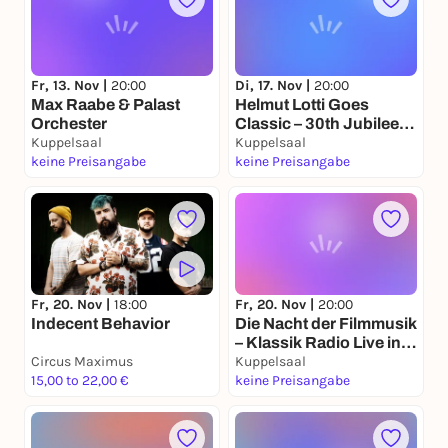
Fr, 13. Nov |
20:00
Di, 17. Nov |
20:00
Max Raabe & Palast
Helmut Lotti Goes
Orchester
Classic – 30th Jubilee
Kuppelsaal
Edition
Kuppelsaal
keine Preisangabe
keine Preisangabe
Fr, 20. Nov |
20:00
Fr, 20. Nov |
18:00
Die Nacht der Filmmusik
Indecent Behavior
– Klassik Radio Live in
Circus Maximus
Concert
Kuppelsaal
15,00 to 22,00 €
keine Preisangabe