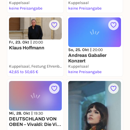
Kuppelsaal
Kuppelsaal
keine Preisangabe
keine Preisangabe
Fr, 23. Okt |
20:00
Klaus Hoffmann
So, 25. Okt |
20:00
Andreas Gabalier
Konzert
Kuppelsaal, Festung Ehrenbreitstein
Kuppelsaal
42,65 to 50,65 €
keine Preisangabe
Mi, 28. Okt |
19:30
DEUTSCHLAND VON
OBEN – Vivaldi: Die Vier
Jahreszeiten