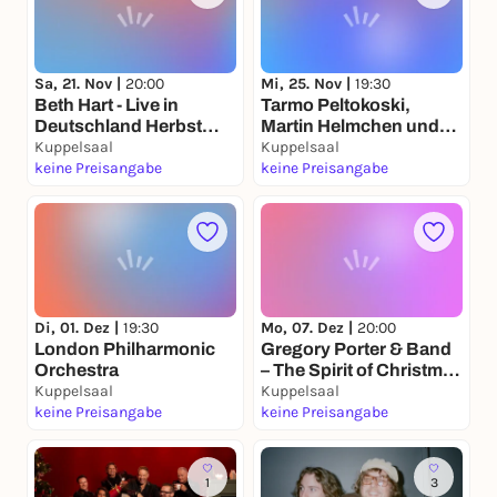
Sa, 21. Nov |
20:00
Mi, 25. Nov |
19:30
Beth Hart - Live in
Tarmo Peltokoski,
Deutschland Herbst
Martin Helmchen und
2026
Kuppelsaal
das Hong Kong
Kuppelsaal
keine Preisangabe
Philharmonic Orchestra
keine Preisangabe
Di, 01. Dez |
19:30
Mo, 07. Dez |
20:00
London Philharmonic
Gregory Porter & Band
Orchestra
– The Spirit of Christmas
Kuppelsaal
Tour
Kuppelsaal
keine Preisangabe
keine Preisangabe
1
3