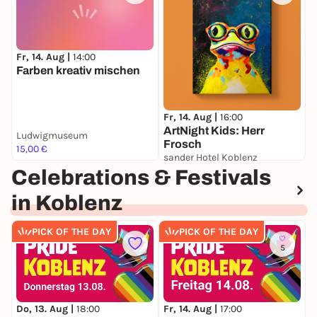
Fr, 14. Aug |
14:00
F
Farben kreativ mischen
F
Fr, 14. Aug |
16:00
ArtNight Kids: Herr
Ludwigmuseum
L
Frosch
15,00 €
1
sander Hotel Koblenz
39,00 €
Celebrations & Festivals
in Koblenz
PICK OF THE DAY
PICK OF THE DAY
5
Do, 13. Aug |
18:00
Fr, 14. Aug |
17:00
S