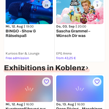
28
3
Mi, 12. Aug |
19:00
Do, 03. Sep |
20:00
D
BINGO - Show &
Sascha Grammel –
M
Rätselspaß
Wünsch Dir was
Kurioos Bar & Lounge
EPG Arena
C
Free admission
from 43,25 €
1
Exhibitions in Koblenz
Mi, 12. Aug |
16:00
Do, 13. Aug |
16:00
S
Kuratorenführung zur
Deep Diving – Maschinen
F