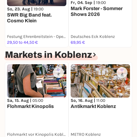
Fr, 04. Sep |
19:00
S
Mark Forster - Sommer
J
So, 23. Aug |
19:00
Shows 2026
SWR Big Band feat.
Cosmo Klein
Festung Ehrenbreitstein - Open Air
Deutsches Eck Koblenz
D
29,50 to 44,50 €
69,95 €
7
Markets in Koblenz
2
2
Sa, 15. Aug |
05:00
So, 16. Aug |
11:00
S
Flohmarkt Kinopolis
Antikmarkt Koblenz
S
K
Flohmarkt vor Kinopolis Koblenz
METRO Koblenz
D