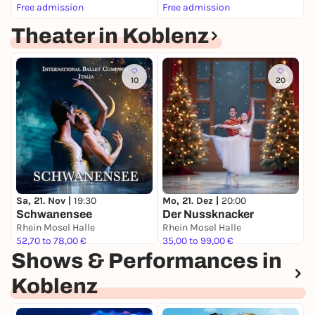
Free admission
Free admission
F
Theater in Koblenz
10
20
D
L
Sa, 21. Nov |
19:30
Mo, 21. Dez |
20:00
Schwanensee
Der Nussknacker
E
Rhein Mosel Halle
Rhein Mosel Halle
3
52,70 to 78,00 €
35,00 to 99,00 €
Shows & Performances in
Koblenz