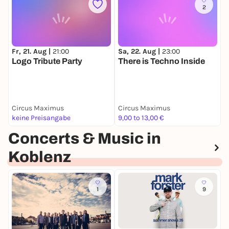
2
Fr, 21. Aug |
21:00
Sa, 22. Aug |
23:00
F
Logo Tribute Party
There is Techno Inside
B
D
A
Circus Maximus
Circus Maximus
K
keine Preisangabe
9,00 to 13,00 €
1
Concerts & Music in
Koblenz
1
9