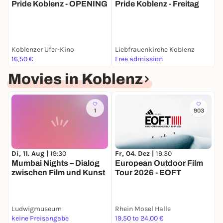
Pride Koblenz - OPENING
Pride Koblenz - Freitag
P
Koblenzer Ufer-Kino
Liebfrauenkirche Koblenz
L
16,50 €
Free admission
F
Movies in Koblenz
1
903
Di, 11. Aug |
19:30
Fr, 04. Dez |
19:30
Mumbai Nights – Dialog
European Outdoor Film
zwischen Film und Kunst
Tour 2026 - EOFT
Ludwigmuseum
Rhein Mosel Halle
keine Preisangabe
19,50 to 24,00 €