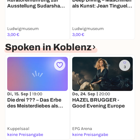
Ausstellung Sudarshan
als Kunst: Jean Tinguely
S
Shetty
und Sudarshan Shetty im
Dialog
Ludwigmuseum
Ludwigmuseum
L
3,00 €
3,00 €
3
Spoken in Koblenz
3
Di, 15. Sep |
19:00
Do, 24. Sep |
20:00
S
Die drei ??? – Das Erbe
HAZEL BRUGGER -
des Meisterdiebes als
Good Evening Europe
interaktives Hörspiel
Kuppelsaal
EPG Arena
K
keine Preisangabe
keine Preisangabe
k