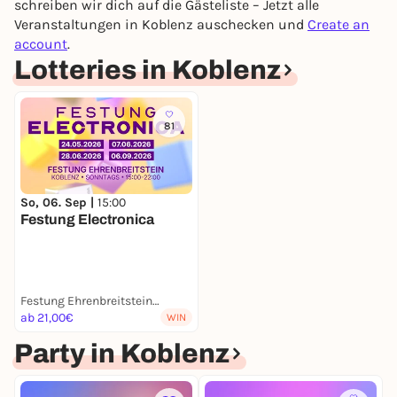
schreiben wir dich auf die Gästeliste – Jetzt alle
You already have an account?
Log in now
Veranstaltungen in Koblenz auschecken und
Create an
account
.
Lotteries in Koblenz
81
So, 06. Sep |
15:00
Festung Electronica
Festung Ehrenbreitstein - Open Air
ab 21,00€
WIN
Party in Koblenz