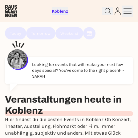
Koblenz
Today
Tomorrow
Weekend
Looking for events that will make your next few
days special? You've come to the right place 💫 -
SARAH
Veranstaltungen heute in
Sign up for free and get started
right away
Koblenz
To like events, follow pages, or participate in
Hier findest du die besten Events in Koblenz Ob Konzert,
lotteries, you need a free Rausgegangen account.
Theater, Ausstellung, Flohmarkt oder Film. Immer
REGISTER FOR FREE NOW
unabhängig, subjektiv und anders. Mit etwas Glück