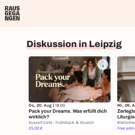
Diskussion in Leipzig
3
Do, 20. Aug |
18:00
Mi, 26. 
Pack your Dreams. Was erfüllt dich
Zerlegt
wirklich?
Liturgi
Auszeit Cafe - Frühstück & Brunch
Leipzig
Bibliothe
25,00 €
Free adm