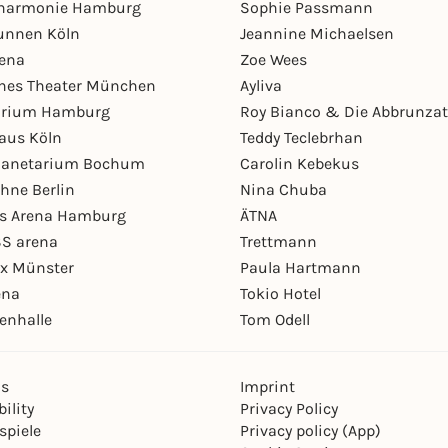
lharmonie Hamburg
Sophie Passmann
unnen Köln
Jeannine Michaelsen
rena
Zoe Wees
hes Theater München
Ayliva
arium Hamburg
Roy Bianco & Die Abbrunzat
aus Köln
Teddy Teclebrhan
Planetarium Bochum
Carolin Kebekus
hne Berlin
Nina Chuba
ys Arena Hamburg
ÄTNA
S arena
Trettmann
ex Münster
Paula Hartmann
ena
Tokio Hotel
enhalle
Tom Odell
ns
Imprint
ility
Privacy Policy
spiele
Privacy policy (App)