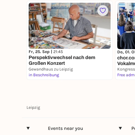
Fr, 25. Sep |
21:45
Do, 01. O
Perspektivwechsel nach dem
chor.com
Großen Konzert
Vokalm
Gewandhaus zu Leipzig
Kongress
in Beschreibung
Free adm
Leipzig
Events near you
P