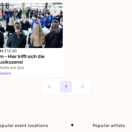
1
kt |
12:30
 – Hier trifft sich die
usikszene!
halle am Zoo
ission
1
opular event locations
Popular artists