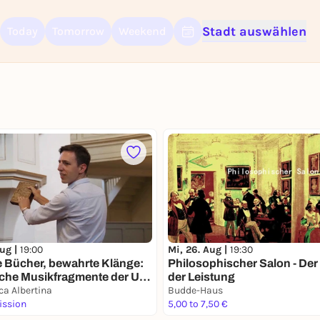
Stadt auswählen
Today
Tomorrow
Weekend
Sign up for free and get started right away
To like events, follow pages, or participate in lotteries, you need a fre
Rausgegangen account.
REGISTER FOR FREE NOW
You already have an account?
Log in now
Mi, 26. Aug |
19:30
Aug |
19:00
Philosophischer Salon - Der
e Bücher, bewahrte Klänge:
der Leistung
sche Musikfragmente der UB
ca Albertina
Budde-Haus
ission
5,00 to 7,50 €