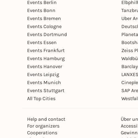
Events Berlin
Elbphi
Events Bonn
Tanzbr
Events Bremen
Uber A
Events Cologne
Deutsc
Events Dortmund
Planet
Events Essen
Bootsh
Events Frankfurt
Zeiss 
Events Hamburg
Waldbü
Events Hanover
Barcla
Events Leipzig
LANXES
Events Munich
Cinepl
Events Stuttgart
SAP Ar
All Top Cities
Westfal
Help and contact
Über u
For organizers
Accessib
Cooperations
Gewinn