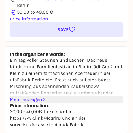
Berlin
€
30,00 to 40,00 €
Price information
SAVE
In the organizer's words:
Ein Tag voller Staunen und Lachen: Das neue
Kinder- und Familienfestival in Berlin lädt Groß und
Klein zu einem fantastischen Abenteuer in der
ufaFabrik Berlin ein! Freut euch auf eine bunte
Mischung aus spannenden Zaubershows,
mitreißenden Konzerten und atemberaubender
Zirkuskunst.
Mehr anzeigen
Price information:
30,00 - 40,00€ Tickets unter
Auf den verschiedenen Bühnen sorgen viele
https://vvk.link/4dsrlru und an der
Künstler*innen für beste Unterhaltung: Von
Vorverkaufskasse in der ufaFabrik
magischen Momenten über tanzbare Beats bis hin
zu poetischen und humorvollen Performances ist