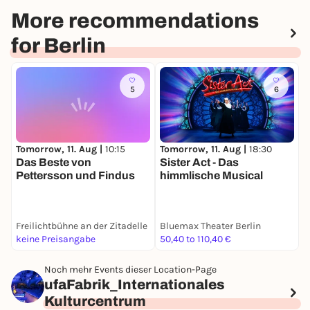
More recommendations
for Berlin
5
6
Tomorrow, 11. Aug |
10:15
Tomorrow, 11. Aug |
18:30
T
Das Beste von
Sister Act - Das
Pettersson und Findus
himmlische Musical
D
Freilichtbühne an der Zitadelle
Bluemax Theater Berlin
S
keine Preisangabe
50,40 to 110,40 €
2
Noch mehr Events dieser Location-Page
ufaFabrik_Internationales
Kulturcentrum