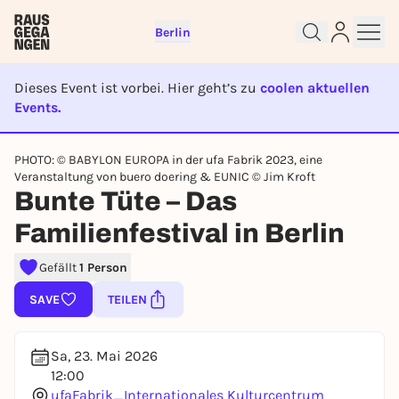
Berlin
Dieses Event ist vorbei. Hier geht’s zu
coolen aktuellen
Events.
Sign up for free and get started
EVENT IST BEENDET
right away
PHOTO: © BABYLON EUROPA in der ufa Fabrik 2023, eine
Veranstaltung von buero doering & EUNIC © Jim Kroft
To like events, follow pages, or participate in
Bunte Tüte – Das
lotteries, you need a free Rausgegangen account.
REGISTER FOR FREE NOW
Familienfestival in Berlin
You already have an account?
Log in now
Gefällt
1 Person
SAVE
TEILEN
Sa, 23. Mai 2026
12:00
ufaFabrik_Internationales Kulturcentrum