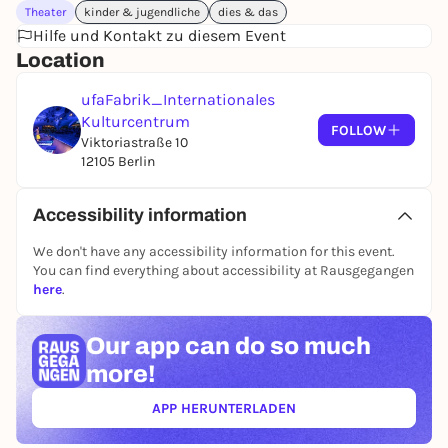
Theater
kinder & jugendliche
dies & das
für jeden Geschmack etwas dabei. Auf der Bühne
Hilfe und Kontakt zu diesem Event
sind unter anderem Siegfried & Joy, Bummelkasten,
Location
Raketen Erna, Felix Wohlfarth, Mary Love, Jochen
Falck, Polly & Dolly sowie Ernesto zu sehen – und
ufaFabrik_Internationales
natürlich erwarten euch auch einige
Kulturcentrum
Überraschungen!
FOLLOW
Viktoriastraße 10
12105 Berlin
Ob mit der ganzen Familie, mit Freund:innen oder
allein – die Bunte Tüte lädt jede und jeden ein zum
Accessibility information
Mitmachen, Staunen und Genießen. Lasst euch hier
verzaubern und macht euch einen tollen
We don't have any accessibility information for this event.
Frühlingstag mit uns!
You can find everything about accessibility at Rausgegangen
here
.
Empfohlen für Kinder ab 4
Our app can
do so much
Programm vom 12:00 – 17:00 auf verschiedenen
Bühnen.
more!
APP HERUNTERLADEN
(ÖFFNET IN NEUEM TAB)