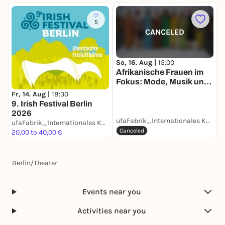
5
CANCELED
So, 16. Aug |
15:00
D
Afrikanische Frauen im
B
Fokus: Mode, Musik und
Kultur erleben
Fr, 14. Aug |
18:30
9. Irish Festival Berlin
2026
ufaFabrik_Internationales Kulturcentrum
ufaFabrik_Internationales Kulturcentrum
2
Canceled
20,00 to 40,00 €
Berlin
/
Theater
Events near you
Activities near you