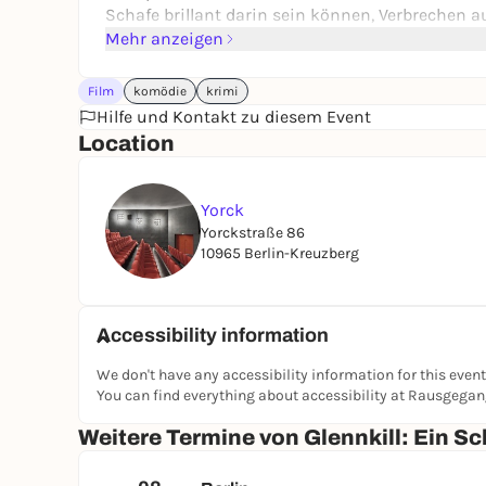
Schafe brillant darin sein können, Verbrechen a
Mehr anzeigen
Film
komödie
krimi
Hilfe und Kontakt zu diesem Event
Location
Yorck
Yorckstraße 86
10965 Berlin-Kreuzberg
Accessibility information
We don't have any accessibility information for this event
You can find everything about accessibility at Rausgega
Weitere Termine von Glennkill: Ein Sc