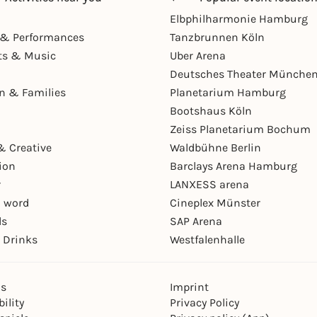
Elbphilharmonie Hamburg
& Performances
Tanzbrunnen Köln
ts & Music
Uber Arena
Deutsches Theater Münche
en & Families
Planetarium Hamburg
Bootshaus Köln
Zeiss Planetarium Bochum
& Creative
Waldbühne Berlin
ion
Barclays Arena Hamburg
r
LANXESS arena
 word
Cineplex Münster
ls
SAP Arena
 Drinks
Westfalenhalle
ns
Imprint
ility
Privacy Policy