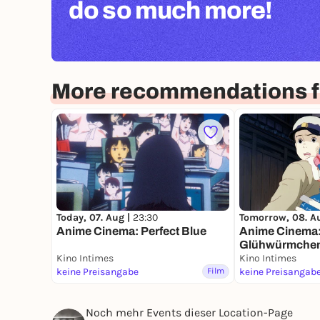
do so much more!
More recommendations fo
Today, 07. Aug |
23:30
Tomorrow, 08. A
Anime Cinema: Perfect Blue
Anime Cinema: 
Glühwürmche
Kino Intimes
Kino Intimes
keine Preisangabe
Film
keine Preisangab
Noch mehr Events dieser Location-Page