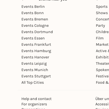
Events Berlin
Sports
Events Bonn
Shows 
Events Bremen
Concer
Events Cologne
Party
Events Dortmund
Childr
Events Essen
Film
Events Frankfurt
Market
Events Hamburg
Active 
Events Hanover
Exhibit
Events Leipzig
Theate
Events Munich
Spoken
Events Stuttgart
Festiva
All Top Cities
Food &
Help and contact
Über u
For organizers
Accessib