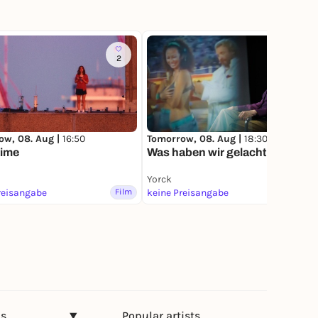
2
15
ow, 08. Aug |
16:50
Tomorrow, 08. Aug |
18:30
time
Was haben wir gelacht
Yorck
reisangabe
Film
keine Preisangabe
Film
ns
Popular artists