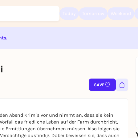
Today
Tomorrow
Weekend
nts.
Sign up for free and get started right away
ST BEENDET
To like events, follow pages, or participate in lotteries, you need a fre
Rausgegangen account.
i
REGISTER FOR FREE NOW
You already have an account?
Log in now
SAVE
jeden Abend Krimis vor und nimmt an, dass sie kein
orfall das friedliche Leben auf der Farm durchbricht,
die Ermittlungen übernehmen müssen. Also folgen sie
erdächtige ausfindig. Dabei beweisen sie, dass auch