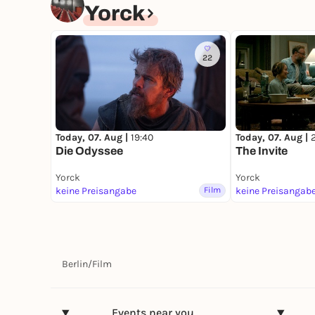
Yorck
22
Today, 07. Aug |
19:40
Today, 07. Aug |
Die Odyssee
The Invite
Yorck
Yorck
keine Preisangabe
Film
keine Preisangab
Berlin
/
Film
Events near you