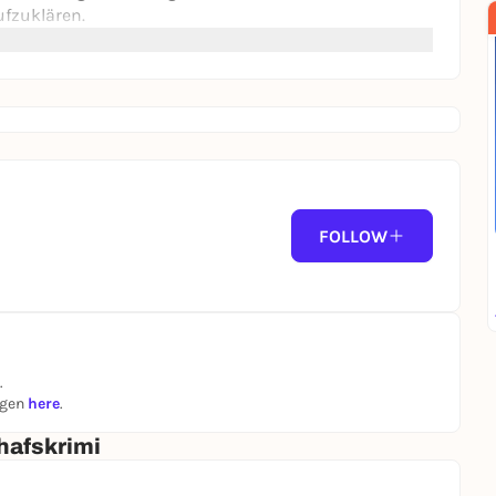
ufzuklären.
FOLLOW
.
ngen
here
.
hafskrimi