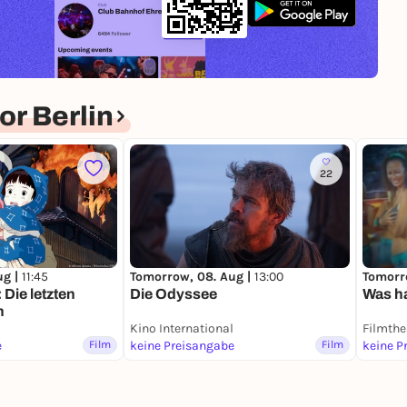
r Berlin
22
ug |
11:45
Tomorrow, 08. Aug |
13:00
Tomorr
Die letzten
Die Odyssee
Was ha
n
Kino International
Filmthe
e
Film
keine Preisangabe
Film
keine P