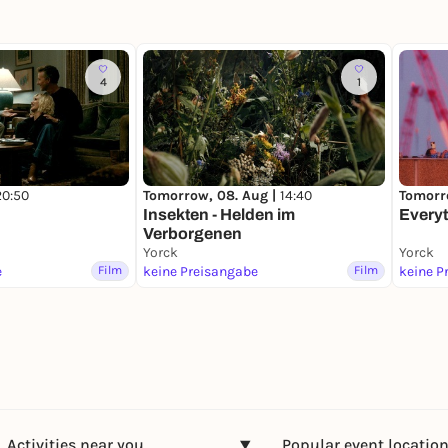
4
1
20:50
Tomorrow, 08. Aug |
14:40
Tomorr
Insekten - Helden im
Every
Verborgenen
Yorck
Yorck
e
Film
keine Preisangabe
Film
keine P
Activities near you
Popular event locatio