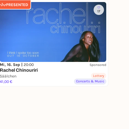
PRESENTED
17
Mi, 16. Sep |
20:00
Sponsored
Rachel Chinouriri
Säälchen
Lottery
41,00 €
Concerts & Music