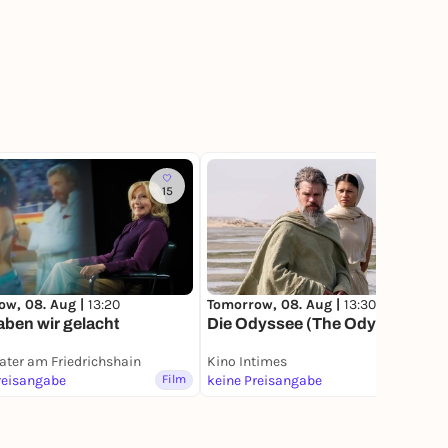
15
1
ow, 08. Aug |
13:20
Tomorrow, 08. Aug |
13:30
ben wir gelacht
Die Odyssee (The Odyssey)
ater am Friedrichshain
Kino Intimes
reisangabe
Film
keine Preisangabe
Film