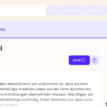
Today
Tomorrow
Weekend
nts.
Sign up for free and get started right away
ST BEENDET
To like events, follow pages, or participate in lotteries, you need a fre
i
Rausgegangen account.
REGISTER FOR FREE NOW
SAVE
You already have an account?
Log in now
jeden Abend Krimis vor und nimmt an, dass sie kein
orfall das friedliche Leben auf der Farm durchbricht,
die Ermittlungen übernehmen müssen. Also folgen sie
erdächtige ausfindig. Dabei beweisen sie, dass auch
ufzuklären.