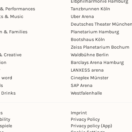
Elbphilharmonie Hamburg
& Performances
Tanzbrunnen Köln
ts & Music
Uber Arena
Deutsches Theater Münche
en & Families
Planetarium Hamburg
Bootshaus Köln
Zeiss Planetarium Bochum
& Creative
Waldbühne Berlin
ion
Barclays Arena Hamburg
r
LANXESS arena
 word
Cineplex Münster
ls
SAP Arena
 Drinks
Westfalenhalle
ns
Imprint
ility
Privacy Policy
spiele
Privacy policy (App)