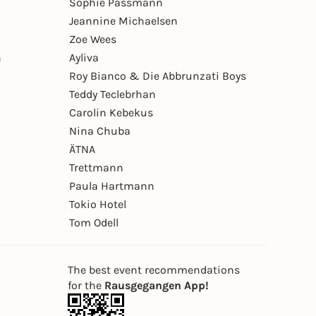
Sophie Passmann
Jeannine Michaelsen
Zoe Wees
n
Ayliva
Roy Bianco & Die Abbrunzati Boys
Teddy Teclebrhan
Carolin Kebekus
Nina Chuba
ÄTNA
Trettmann
Paula Hartmann
Tokio Hotel
Tom Odell
The best event recommendations
for the
Rausgegangen App!