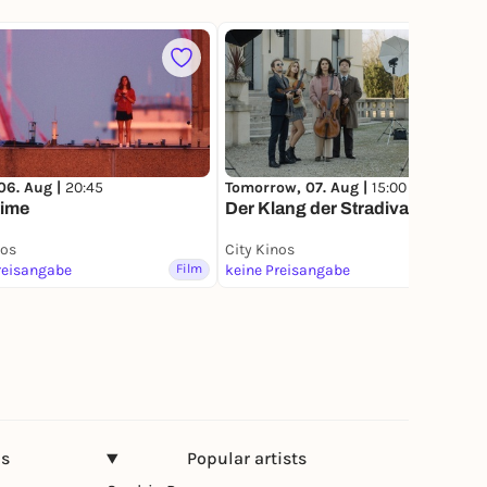
06. Aug |
20:45
Tomorrow, 07. Aug |
15:00
time
Der Klang der Stradivari
nos
City Kinos
reisangabe
Film
keine Preisangabe
Film
ns
Popular artists