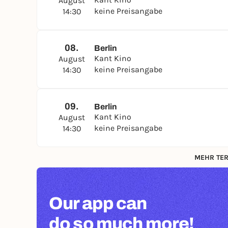
August
keine Preisangabe
14:30
08.
Berlin
Kant Kino
August
keine Preisangabe
14:30
09.
Berlin
Kant Kino
August
keine Preisangabe
14:30
MEHR TER
Our app can
do so much more!