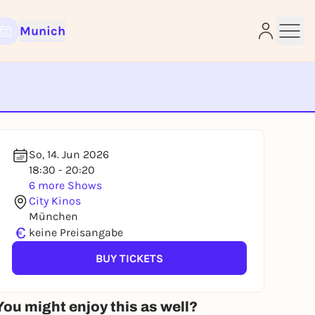
Munich
e
So, 14. Jun 2026
18:30 - 20:20
6 more Shows
City Kinos
München
€
keine Preisangabe
BUY TICKETS
You might enjoy this as well?