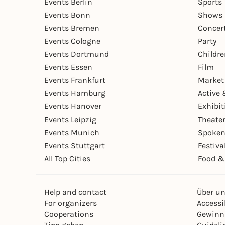
Events Berlin
Sports
Events Bonn
Shows 
Events Bremen
Concer
Events Cologne
Party
Events Dortmund
Childr
Events Essen
Film
Events Frankfurt
Market
Events Hamburg
Active 
Events Hanover
Exhibit
Events Leipzig
Theate
Events Munich
Spoken
Events Stuttgart
Festiva
All Top Cities
Food &
Help and contact
Über u
For organizers
Accessib
Cooperations
Gewinn