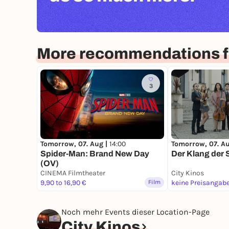
More recommendations f
3
Tomorrow, 07. Aug |
14:00
Tomorrow, 07. A
Spider-Man: Brand New Day
Der Klang der S
(OV)
CINEMA Filmtheater
City Kinos
9,90 to 16,90 €
Film
keine Preisangab
Noch mehr Events dieser Location-Page
City Kinos