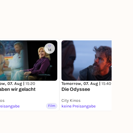
14
22
ow, 07. Aug |
15:20
Tomorrow, 07. Aug |
15:40
ben wir gelacht
Die Odyssee
nos
City Kinos
reisangabe
Film
keine Preisangabe
Film