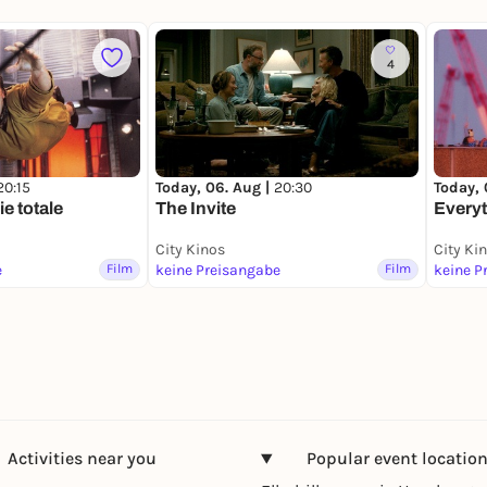
4
20:15
Today, 06. Aug |
20:30
Today, 
ie totale
The Invite
Every
City Kinos
City Ki
e
Film
keine Preisangabe
Film
keine P
Activities near you
Popular event locatio