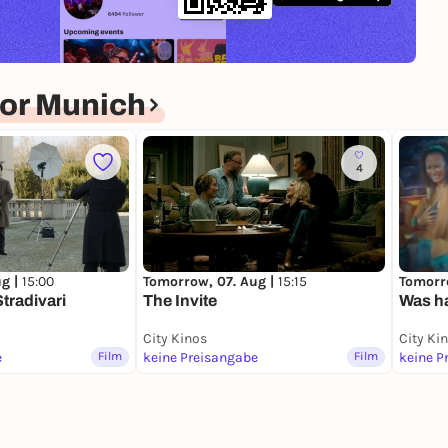
or Munich
4
ug |
15:00
Tomorrow, 07. Aug |
15:15
Tomorr
tradivari
The Invite
Was ha
City Kinos
City Ki
e
Film
keine Preisangabe
Film
keine P