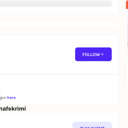
FOLLOW
.
ngen
here
.
hafskrimi