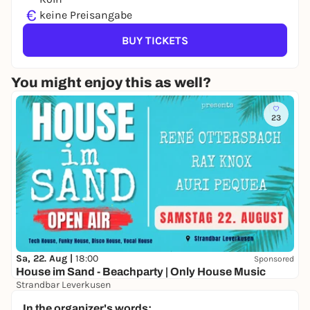
€
keine Preisangabe
BUY TICKETS
You might enjoy this as well?
23
Sa, 22. Aug |
18:00
Sponsored
House im Sand - Beachparty | Only House Music
Strandbar Leverkusen
Free admission
In the organizer's words: