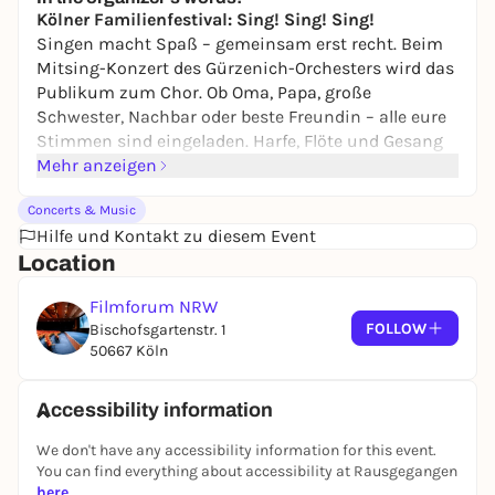
Kölner Familienfestival: Sing! Sing! Sing!
Singen macht Spaß – gemeinsam erst recht. Beim
Mitsing-Konzert des Gürzenich-Orchesters wird das
Publikum zum Chor. Ob Oma, Papa, große
Schwester, Nachbar oder beste Freundin – alle eure
Stimmen sind eingeladen. Harfe, Flöte und Gesang
musizieren bekannte Lieder, neue Ohrwürmer und
Mehr anzeigen
einfache Melodien, die ihr sofort mitsingen könnt:
Concerts & Music
laut, leise, mutig oder schüchtern – ganz ohne
Hilfe und Kontakt zu diesem Event
Vorsingen und Angst vor falschen Tönen!
Location
Filmforum NRW
FOLLOW
Bischofsgartenstr. 1
50667 Köln
Accessibility information
We don't have any accessibility information for this event.
You can find everything about accessibility at Rausgegangen
here
.