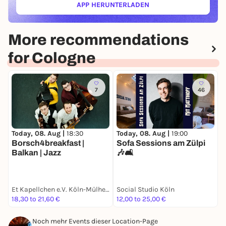
APP HERUNTERLADEN
(ÖFFNET IN NEUEM TAB)
More recommendations
for Cologne
7
46
Today, 08. Aug |
18:30
Today, 08. Aug |
19:00
T
Borsch4breakfast |
Sofa Sessions am Zülpi
Y
Balkan | Jazz
🎶🛋️
e
Et Kapellchen e.V. Köln-Mülheim
Social Studio Köln
R
18,30 to 21,60 €
12,00 to 25,00 €
F
Noch mehr Events dieser Location-Page