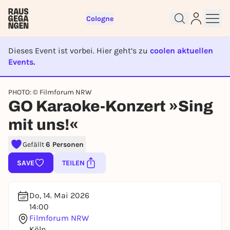
Cologne
Dieses Event ist vorbei. Hier geht’s zu
coolen aktuellen
Events.
EVENT IST BEENDET
Sign up for free and get started
PHOTO: © Filmforum NRW
right away
GO Karaoke-Konzert »Sing
To like events, follow pages, or participate in
mit uns!«
lotteries, you need a free Rausgegangen account.
REGISTER FOR FREE NOW
Gefällt
6 Personen
You already have an account?
Log in now
SAVE
TEILEN
Do, 14. Mai 2026
14:00
Filmforum NRW
Köln