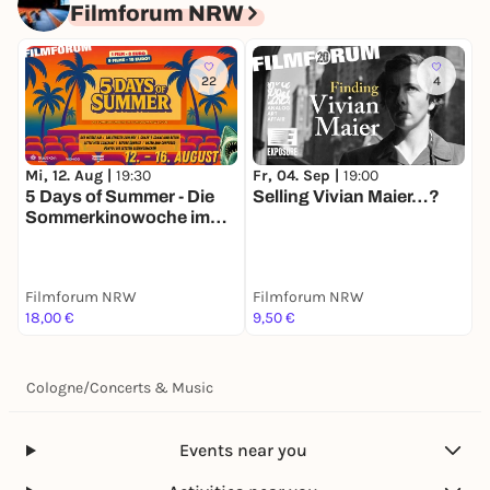
Filmforum NRW
22
4
Mi, 12. Aug |
19:30
F
Fr, 04. Sep |
19:00
5 Days of Summer - Die
Y
Selling Vivian Maier…?
Sommerkinowoche im
FIlmforum NRW
Filmforum NRW
Filmforum NRW
F
18,00 €
9,50 €
7
Cologne
/
Concerts & Music
Events near you