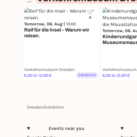
8
Tomorrow, 06. Aug |
10:00
Reif für die Insel – Warum wir
Tomorrow, 06. A
reisen.
Kinderrundgan
Museumsmaus F
die Mausstatio
Verkehrsmuseum Dresden
Verke
6,00 to 12,00 €
Exhibition
6,00 to 12,00 €
Dresden
/
Exhibition
Events near you