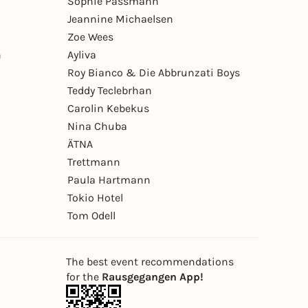
Sophie Passmann
Jeannine Michaelsen
Zoe Wees
n
Ayliva
Roy Bianco & Die Abbrunzati Boys
Teddy Teclebrhan
Carolin Kebekus
Nina Chuba
ÄTNA
Trettmann
Paula Hartmann
Tokio Hotel
Tom Odell
The best event recommendations
for the
Rausgegangen App!