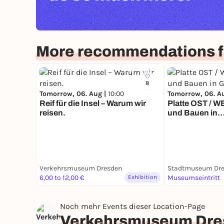
More recommendations f
8
Tomorrow, 06. Aug |
10:00
Tomorrow, 06. A
Reif für die Insel – Warum wir
Platte OST / 
reisen.
und Bauen in
Großtafelbauw
Verkehrsmuseum Dresden
Stadtmuseum Dr
6,00 to 12,00 €
Exhibition
Museumseintritt
Noch mehr Events dieser Location-Page
Verkehrsmuseum Dre