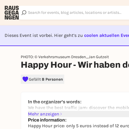
Dieses Event ist vorbei. Hier geht’s zu
coolen aktuellen Eve
EVENT I
PHOTO: © Verkehrsmuseum Dresden_Jan Gutzeit
Happy Hour - Wir haben 
Gefällt
8 Personen
In the organizer's words:
We have the best traffic jam: discover the mobil
Mehr anzeigen
Price information:
Happy Hour price: only 5 euros instead of 12 eur