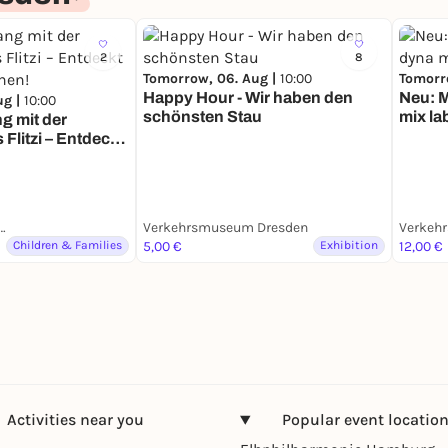
2
8
Tomorrow, 06. Aug |
10:00
Tomorr
Happy Hour - Wir haben den
Neu: 
ug |
10:00
schönsten Stau
mix la
g mit der
litzi – Entdeckt
nen!
hrsmuseum Dresden
Verkehrsmuseum Dresden
Verkeh
Children & Families
5,00 €
Exhibition
12,00 €
Activities near you
Popular event locatio