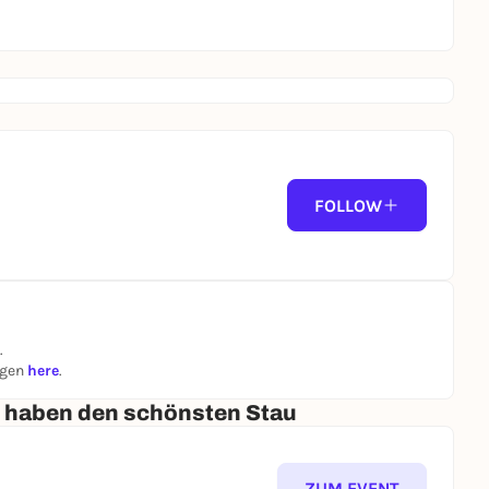
FOLLOW
.
ngen
here
.
r haben den schönsten Stau
ZUM EVENT