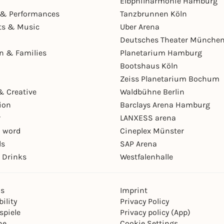
Elbphilharmonie Hamburg
& Performances
Tanzbrunnen Köln
ts & Music
Uber Arena
Deutsches Theater Münche
en & Families
Planetarium Hamburg
Bootshaus Köln
Zeiss Planetarium Bochum
& Creative
Waldbühne Berlin
ion
Barclays Arena Hamburg
r
LANXESS arena
 word
Cineplex Münster
ls
SAP Arena
 Drinks
Westfalenhalle
ns
Imprint
ility
Privacy Policy
spiele
Privacy policy (App)
ne
Cookie Settings