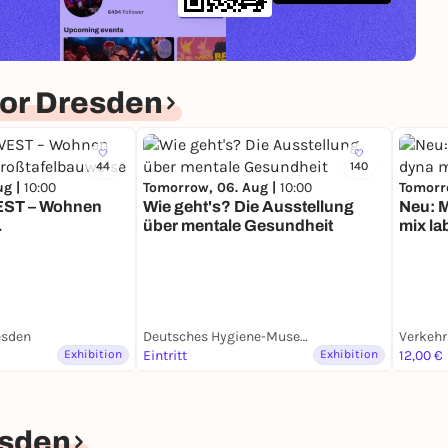
or Dresden
44
140
ug |
10:00
Tomorrow, 06. Aug |
10:00
Tomorr
WEST – Wohnen
Wie geht's? Die Ausstellung
Neu: 
über mentale Gesundheit
mix la
eise
esden
Deutsches Hygiene-Museum
Verkeh
Exhibition
Eintritt
Exhibition
12,00 €
sden