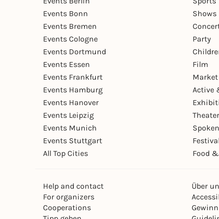
Events Berlin
Sports
Events Bonn
Shows 
Events Bremen
Concer
Events Cologne
Party
Events Dortmund
Childr
Events Essen
Film
Events Frankfurt
Market
Events Hamburg
Active 
Events Hanover
Exhibit
Events Leipzig
Theate
Events Munich
Spoken
Events Stuttgart
Festiva
All Top Cities
Food &
Help and contact
Über u
For organizers
Accessib
Cooperations
Gewinn
Tipp geben
Guideli