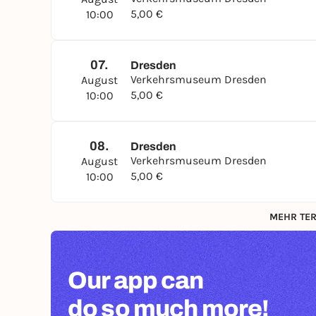
5,00 €
10:00
07.
Dresden
Verkehrsmuseum Dresden
August
5,00 €
10:00
08.
Dresden
Verkehrsmuseum Dresden
August
5,00 €
10:00
MEHR TER
Our app can
do so much more!