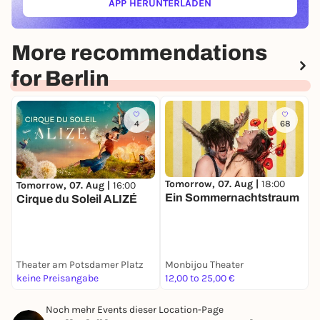
APP HERUNTERLADEN
(ÖFFNET IN NEUEM TAB)
More recommendations
for Berlin
4
68
Tomorrow, 07. Aug |
18:00
Tomorrow, 07. Aug |
16:00
T
Ein Sommernachtstraum
Cirque du Soleil ALIZÉ
D
Theater am Potsdamer Platz
Monbijou Theater
S
keine Preisangabe
12,00 to 25,00 €
2
Noch mehr Events dieser Location-Page