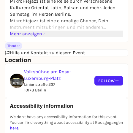
MikroHiejazz ist eine Reise durch verschiedene
Kulturen: Oriental, Latin, Balkan und mehr. Jeden
Samstag, im Herzen Berlins.
MikroHiejazz ist eine einmalige Chance, Dein
Instrument mitzubringen und mit anderen
zusammenzukommen, um unsere Liebe für Musik
Mehr anzeigen
und Tanz zu teilen.
Theater
Nimm Dein Instrument oder gute Vibes mit und
Hilfe und Kontakt zu diesem Event
teile mit uns die Liebe für Musik!
Location
Für mehr Informationen gibt es immer Updates auf
Instagram unter: MikroHiejazz (@mikro_hiejazz_)
Volksbühne am Rosa-
• Instagram-Fotos und –Videos
Luxemburg-Platz
Haltestelle: Grüner Salon, Rosa-Luxemburg-Platz 2,
FOLLOW
Linienstraße 227
10178 Berlin
10178 Berlin
21:00: Einlass
22:00: Live-Musik Jam-Session
Accessibility information
We don't have any accessibility information for this event.
Eintritt: 10€
You can find everything about accessibility at Rausgegangen
Ermäßigt: 5€
here
.
Musiker*innen mit Instrument: 5€