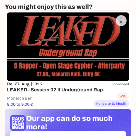
Jede*r ist willkommen.
You might enjoy this as well?
Verpasse die Reise nicht!
8
Gastgeber*innen der Veranstaltung: RomaTrial &
SumSum & Wesam Karema
Do, 27. Aug |
19:15
Sponsored
LEAKED - Session 02 II Underground Rap
WIN
Monarch Bar
Konzerte & Musik
8,00 to 9,00 €
Our app can
do so much
more!