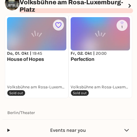
Volksbühne am Rosa-Luxemburg-
Platz
1
Do, 01. Okt |
19:45
Fr, 02. Okt |
20:00
S
House of Hopes
Perfection
Volksbühne am Rosa-Luxemburg-Platz
Volksbühne am Rosa-Luxemburg-Platz
Sold out
Sold out
Berlin
/
Theater
Events near you