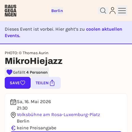
Berlin
Dieses Event ist vorbei. Hier geht’s zu
coolen aktuellen
Events.
EVENT IST BEENDET
Sign up for free and get started
PHOTO: © Thomas Aurin
right away
MikroHiejazz
To like events, follow pages, or participate in
lotteries, you need a free Rausgegangen account.
Gefällt
4 Personen
REGISTER FOR FREE NOW
SAVE
TEILEN
You already have an account?
Log in now
Sa, 16. Mai 2026
21:30
Volksbühne am Rosa-Luxemburg-Platz
Berlin
€
keine Preisangabe