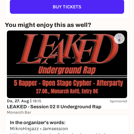
BUY TICKETS
You might enjoy this as well?
8
Do, 27. Aug |
19:15
Sponsored
LEAKED - Session 02 II Underground Rap
Monarch Bar
8,00 to 9,00 €
WIN
In the organizer's words:
MikroHiejazz • Jamsession