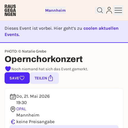
Mannheim
Dieses Event ist vorbei. Hier geht’s zu
coolen aktuellen
Events.
EVENT IST BEENDET
Sign up for free and get started
PHOTO: © Natalie Grebe
Opernchorkonzert
right away
To like events, follow pages, or participate in
Noch niemand hat sich das Event gemerkt.
lotteries, you need a free Rausgegangen account.
SAVE
TEILEN
REGISTER FOR FREE NOW
You already have an account?
Log in now
Do, 21. Mai 2026
19:30
OPAL
Mannheim
€
keine Preisangabe