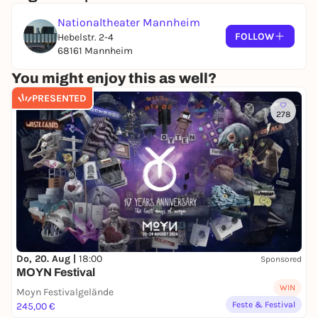
Nationaltheater Mannheim
FOLLOW
Hebelstr. 2-4
68161 Mannheim
You might enjoy this as well?
PRESENTED
278
Do, 20. Aug |
18:00
Sponsored
MOYN Festival
WIN
Moyn Festivalgelände
Feste & Festival
245,00 €