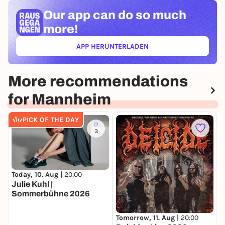
Our app can
do so much
more!
APP HERUNTERLADEN
(ÖFFNET IN NEUEM TAB)
More recommendations
for Mannheim
PICK OF THE DAY
3
Today, 10. Aug |
20:00
M
Julie Kuhl |
Sommerbühne 2026
Tomorrow, 11. Aug |
20:00