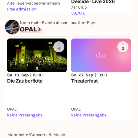
Deicide - Live 2026
Alte Feuerwache Mannheim
A
7er Club
Free admission
F
39,70 €
Noch mehr Events dieser Location-Page
OPAL
4
2
Sa, 19. Sep |
19:00
So, 27. Sep |
13:00
F
Die Zauberflöte
Theaterfest
R
OPAL
OPAL
O
keine Preisangabe
keine Preisangabe
k
Mannheim
/
Concerts & Music