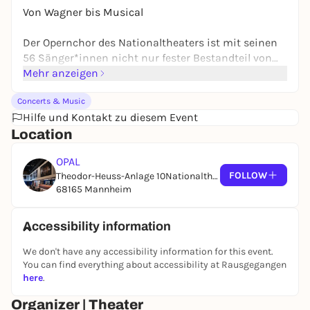
Von Wagner bis Musical
Der Opernchor des Nationaltheaters ist mit seinen
56 Sänger*innen nicht nur fester Bestandteil von
Opernaufführungen, sondern tritt auch mit eigenen
Mehr anzeigen
Konzertprogrammen in Erscheinung. Unter der
Concerts & Music
Leitung von Opernchordirektor Alistair Lilley
Hilfe und Kontakt zu diesem Event
präsentiert der Chor gemeinsam mit dem
Location
Nationaltheater-Orchester sowie Yaara Attias und
Christopher Diffey aus dem Solistenensemble ein
OPAL
mitreißendes Programm, das die Brücke schlägt
FOLLOW
Theodor-Heuss-Anlage 10Nationaltheater Mannheim
zwischen verschiedenen Epochen und Stilen: eine
68165 Mannheim
musikalische Reise, die von Elgars bayerischer
Alpenromantik über die großen deutschen
Opernklassiker – etwa den Brautchor aus
Accessibility information
»Lohengrin« oder Chöre aus dem »Fliegenden
We don't have any accessibility information for this event.
Holländer« und »Tannhäuser« – bis hin zu
You can find everything about accessibility at Rausgegangen
Operetten und Musicals führt, die längst auch den
here
.
Silver Screen erobert haben.
Organizer | Theater