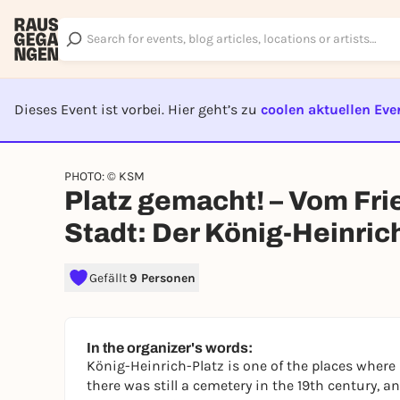
Dieses Event ist vorbei. Hier geht’s zu
coolen aktuellen Eve
EVENT I
PHOTO: © KSM
Platz gemacht! – Vom Fri
Stadt: Der König-Heinric
Gefällt
9 Personen
In the organizer's words:
König-Heinrich-Platz is one of the places where
there was still a cemetery in the 19th century, a