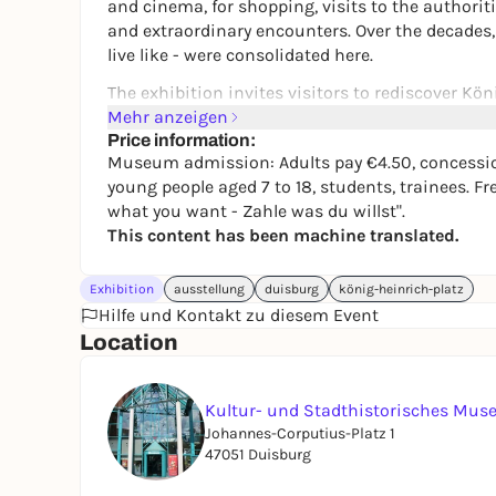
and cinema, for shopping, visits to the authori
and extraordinary encounters. Over the decades,
live like - were consolidated here.
The exhibition invites visitors to rediscover Kö
planning, political decisions and lived history o
Mehr anzeigen
Price information:
At the center are the rich holdings of the Duisbu
Museum admission: Adults pay €4.50, concession
just construction and approval processes. Rathe
young people aged 7 to 18, students, trainees. F
make changes visible and allow a deep insight i
what you want - Zahle was du willst".
Numerous photographs, films and audio documen
This content has been machine translated.
tangible. The exhibition not only shows how the s
and significance: a place where architecture an
Exhibition
ausstellung
duisburg
könig-heinrich-platz
"Platz gemacht!" is a cooperation project betwe
Hilfe und Kontakt zu diesem Event
Cultural and City History Duisburg.
Location
The exhibition can be seen
until January 17, 20
Kultur- und Stadthistorisches Mu
Johannes-Corputius-Platz 1
47051 Duisburg