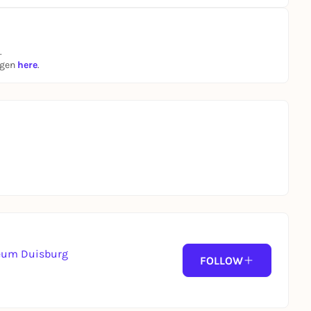
.
ngen
here
.
seum Duisburg
FOLLOW