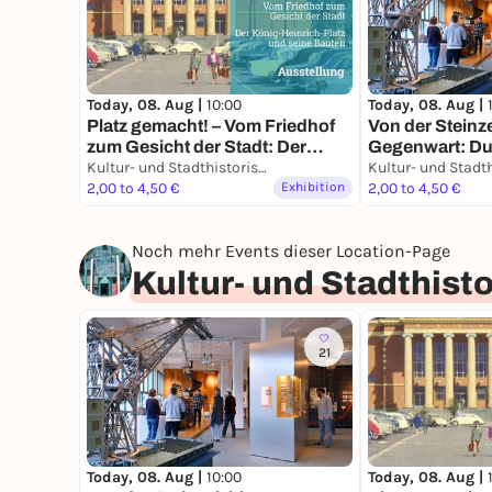
Today, 08. Aug |
10:00
Today, 08. Aug |
Platz gemacht! – Vom Friedhof
Von der Steinze
zum Gesicht der Stadt: Der
Gegenwart: Dui
König-Heinrich-Platz und seine
Kultur- und Stadthistorisches Museum Duisburg
Geschichte ein
Bauten
2,00 to 4,50 €
Exhibition
2,00 to 4,50 €
Noch mehr Events dieser Location-Page
Kultur- und Stadthis
21
Today, 08. Aug |
10:00
Today, 08. Aug |