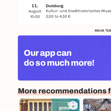
11.
Duisburg
Kultur- und Stadthistorisches Mu
August
2,00 to 4,50 €
10:00
MEHR TER
Our app can
do so much more!
More recommendations f
9