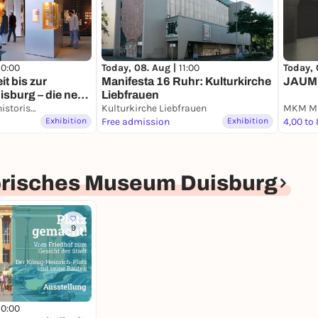
10:00
Today, 08. Aug |
11:00
Today, 
it bis zur
Manifesta 16 Ruhr: Kulturkirche
JAUME
sburg – die neue
Liebfrauen
er alten Stadt
Kultur- und Stadthistorisches Museum Duisburg
Kulturkirche Liebfrauen
Exhibition
Free admission
Exhibition
4,00 to
torisches Museum Duisburg
9
10:00