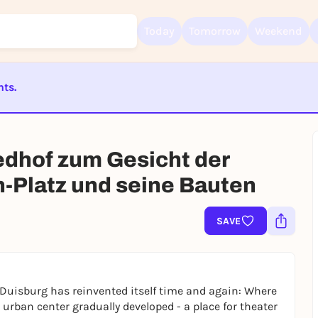
Today
Tomorrow
Weekend
nts.
ST BEENDET
Sign up for free and get started right away
To like events, follow pages, or participate in lotteries, you need a fre
edhof zum Gesicht der
Rausgegangen account.
h-Platz und seine Bauten
REGISTER FOR FREE NOW
You already have an account?
Log in now
SAVE
 Duisburg has reinvented itself time and again: Where
n urban center gradually developed - a place for theater