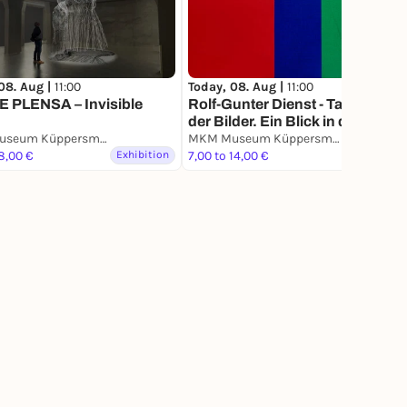
08. Aug |
11:00
Today, 08. Aug |
11:00
 PLENSA – Invisible
Rolf-Gunter Dienst - Tagebuch
der Bilder. Ein Blick in den
MKM Museum Küppersmühle für Moderne Kunst
Nachlass.
MKM Museum Küppersmühle für Moderne Kunst
 8,00 €
Exhibition
7,00 to 14,00 €
Exhibition