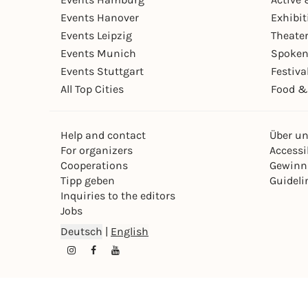
Events Hanover
Exhibit
Events Leipzig
Theate
Events Munich
Spoken
Events Stuttgart
Festiva
All Top Cities
Food &
Help and contact
Über u
For organizers
Accessib
Cooperations
Gewinn
Tipp geben
Guideli
Inquiries to the editors
Jobs
Deutsch
|
English