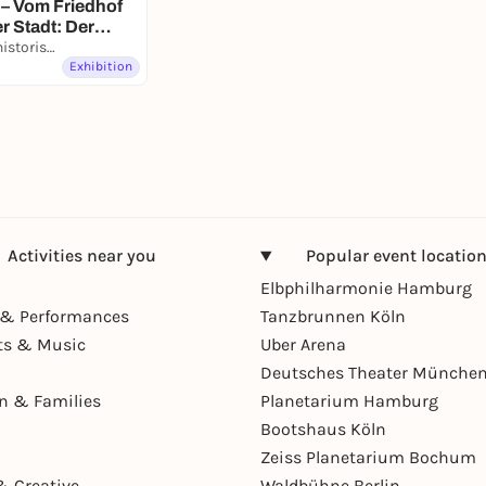
 – Vom Friedhof
r Stadt: Der
-Platz und seine
Kultur- und Stadthistorisches Museum Duisburg
Exhibition
Activities near you
Popular event locatio
Elbphilharmonie Hamburg
& Performances
Tanzbrunnen Köln
ts & Music
Uber Arena
Deutsches Theater Münche
en & Families
Planetarium Hamburg
Bootshaus Köln
Zeiss Planetarium Bochum
& Creative
Waldbühne Berlin