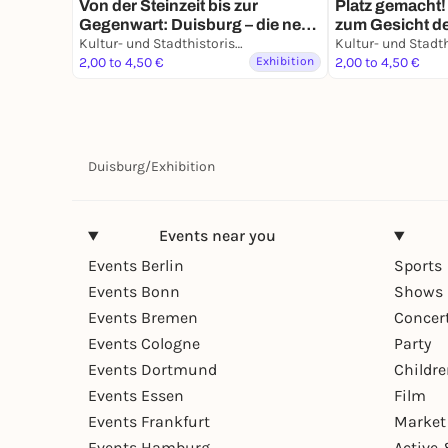
Von der Steinzeit bis zur
Platz gemacht!
Gegenwart: Duisburg – die neue
zum Gesicht de
Geschichte einer alten Stadt
Kultur- und Stadthistorisches Museum Duisburg
König-Heinrich
2,00 to 4,50 €
Exhibition
Bauten
2,00 to 4,50 €
Duisburg
/
Exhibition
Events near you
Events Berlin
Sports
Events Bonn
Shows 
Events Bremen
Concer
Events Cologne
Party
Events Dortmund
Childr
Events Essen
Film
Events Frankfurt
Market
Events Hamburg
Active 