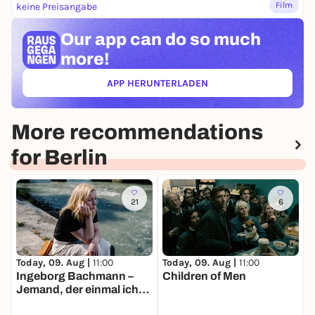
Film
keine Preisangabe
Our app can
do so much
more!
APP HERUNTERLADEN
(ÖFFNET IN NEUEM TAB)
More recommendations
for Berlin
21
6
Today, 09. Aug |
11:00
Today, 09. Aug |
11:00
T
Ingeborg Bachmann –
Children of Men
D
Jemand, der einmal ich
war