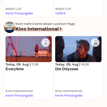
delphi LUX
delphi LUX
K
keine Preisangabe
13,00 €
k
Noch mehr Events dieser Location-Page
Kino International
4
24
Today, 09. Aug |
11:30
Today, 09. Aug |
14:30
S
Everytime
Die Odyssee
H
Kino International
Kino International
K
keine Preisangabe
keine Preisangabe
k