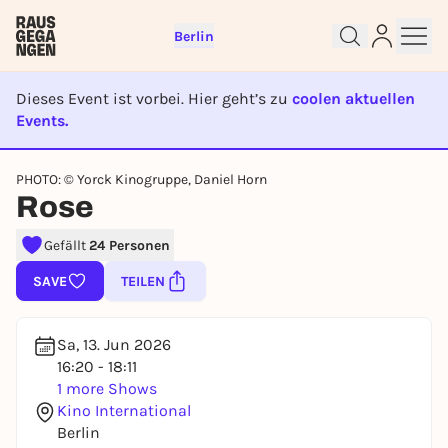
Berlin
Dieses Event ist vorbei. Hier geht’s zu
coolen aktuellen
Events.
EVENT IST BEENDET
Sign up for free and get started
PHOTO: © Yorck Kinogruppe, Daniel Horn
Rose
right away
To like events, follow pages, or participate in
Gefällt
24 Personen
lotteries, you need a free Rausgegangen account.
REGISTER FOR FREE NOW
SAVE
TEILEN
You already have an account?
Log in now
Sa, 13. Jun 2026
16:20 - 18:11
1 more Shows
Kino International
Berlin