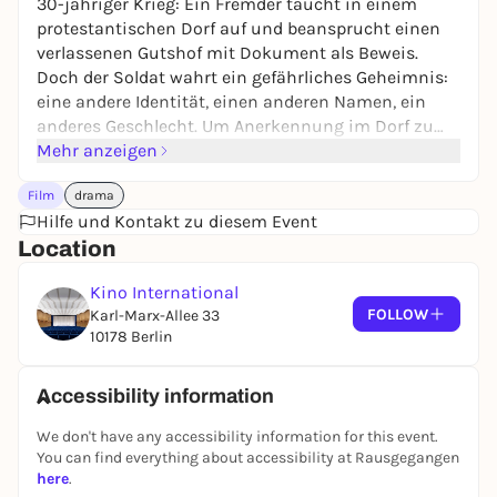
30-jähriger Krieg: Ein Fremder taucht in einem
protestantischen Dorf auf und beansprucht einen
verlassenen Gutshof mit Dokument als Beweis.
Doch der Soldat wahrt ein gefährliches Geheimnis:
eine andere Identität, einen anderen Namen, ein
anderes Geschlecht. Um Anerkennung im Dorf zu
erlangen, plant er sogar eine arrangierte Ehe mit der
Mehr anzeigen
Bauerntochter. Denn wer so weit gekommen ist,
Film
drama
hält bald alles für möglich.
Hilfe und Kontakt zu diesem Event
Location
Kino International
FOLLOW
Karl-Marx-Allee 33
10178 Berlin
Accessibility information
We don't have any accessibility information for this event.
You can find everything about accessibility at Rausgegangen
here
.