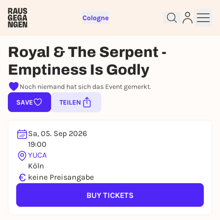
Cologne
Royal & The Serpent -
Emptiness Is Godly
Sign up for free and get started
Noch niemand hat sich das Event gemerkt.
right away
To like events, follow pages, or participate in
SAVE
TEILEN
lotteries, you need a free Rausgegangen account.
REGISTER FOR FREE NOW
Sa, 05. Sep 2026
You already have an account?
Log in now
19:00
YUCA
Köln
€
keine Preisangabe
BUY TICKETS