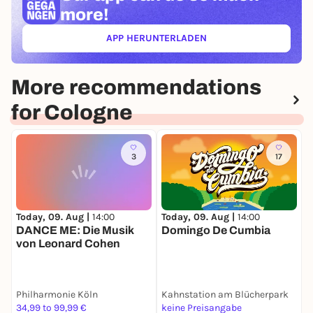
more!
APP HERUNTERLADEN
(ÖFFNET IN NEUEM TAB)
More recommendations
for Cologne
3
17
Today, 09. Aug |
14:00
Today, 09. Aug |
14:00
T
DANCE ME: Die Musik
Domingo De Cumbia
D
von Leonard Cohen
K
Philharmonie Köln
Kahnstation am Blücherpark
B
34,99 to 99,99 €
keine Preisangabe
k