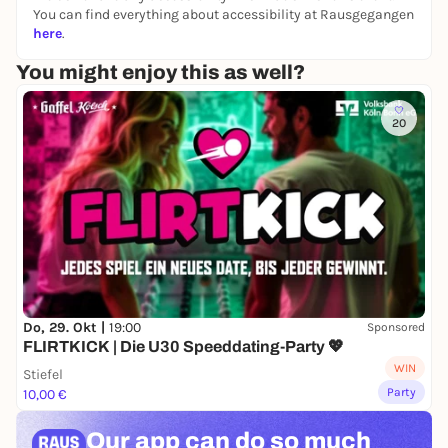
You can find everything about accessibility at Rausgegangen
here
.
You might enjoy this as well?
20
Do, 29. Okt |
19:00
Sponsored
FLIRTKICK | Die U30 Speeddating-Party 💖
WIN
Stiefel
Party
10,00 €
Our app can
do so much