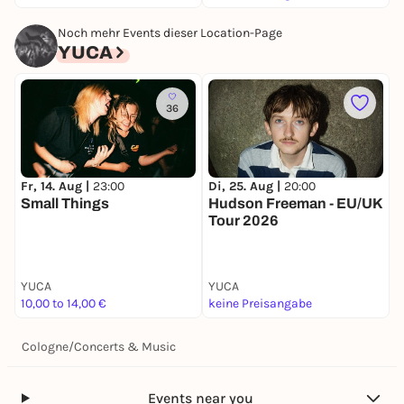
Noch mehr Events dieser Location-Page
YUCA
36
Fr, 14. Aug |
23:00
Di, 25. Aug |
20:00
D
Small Things
Hudson Freeman - EU/UK
Tour 2026
YUCA
YUCA
Y
10,00 to 14,00 €
keine Preisangabe
2
Cologne
/
Concerts & Music
Events near you