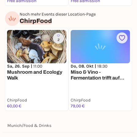
Free admission
Free admission
F
Noch mehr Events dieser Location-Page
ChirpFood
2
Sa, 26. Sep |
11:00
Do, 08. Okt |
18:30
Mushroom and Ecology
Miso & Vino -
Walk
Fermentation trifft auf
Fermentation
ChirpFood
ChirpFood
60,00 €
79,00 €
Munich
/
Food & Drinks