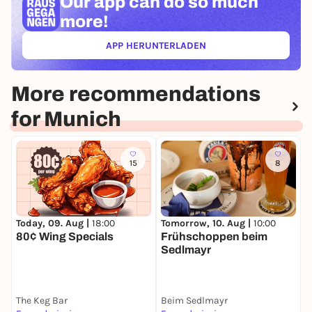
Our app can
do so much
more!
APP HERUNTERLADEN
(ÖFFNET IN NEUEM TAB)
More recommendations
for Munich
15
8
Today, 09. Aug |
18:00
Tomorrow, 10. Aug |
10:00
T
80¢ Wing Specials
Frühschoppen beim
M
Sedlmayr
S
The Keg Bar
Beim Sedlmayr
B