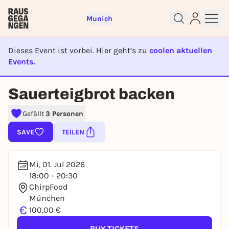
Munich
Dieses Event ist vorbei. Hier geht’s zu
coolen aktuellen
Events.
EVENT IST BEENDET
Sign up for free and get started
Sauerteigbrot backen
right away
Gefällt
3 Personen
To like events, follow pages, or participate in
lotteries, you need a free Rausgegangen account.
SAVE
TEILEN
REGISTER FOR FREE NOW
You already have an account?
Log in now
Mi, 01. Jul 2026
18:00 - 20:30
ChirpFood
München
€
100,00 €
BUY TICKETS