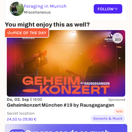
Foraging in Munich
FOLLOW
Miscellaneous
You might enjoy this as well?
PICK OF THE DAY
323
Do, 03. Sep |
19:00
Sponsored
Geheimkonzert München #19 by Rausgegangen
WIN
Secret location
Konzerte & Musik
24,50 to 29,90 €