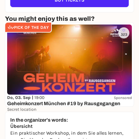
You might enjoy this as well?
PICK OF THE DAY
323
Do, 03. Sep |
19:00
Sponsored
Geheimkonzert München #19 by Rausgegangen
Secret location
24,50 to 29,90 €
WIN
In the organizer's words:
Übersicht
Ein praktischer Workshop, in dem Sie alles lernen,