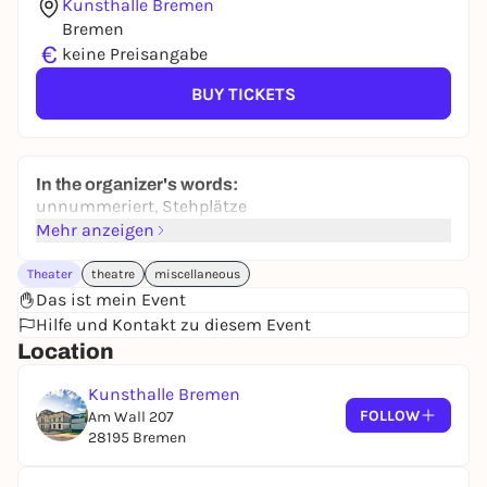
Kunsthalle Bremen
Bremen
€
keine Preisangabe
BUY TICKETS
In the organizer's words:
unnummeriert, Stehplätze
Mehr anzeigen
Theater
theatre
miscellaneous
Das ist mein Event
Hilfe und Kontakt zu diesem Event
Location
Kunsthalle Bremen
FOLLOW
Am Wall 207
28195 Bremen