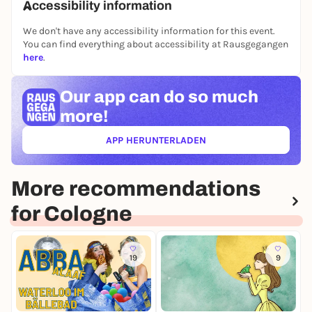
Accessibility information
We don't have any accessibility information for this event.
You can find everything about accessibility at Rausgegangen
here
.
Our app can
do so much
more!
APP HERUNTERLADEN
(ÖFFNET IN NEUEM TAB)
More recommendations
for Cologne
19
9