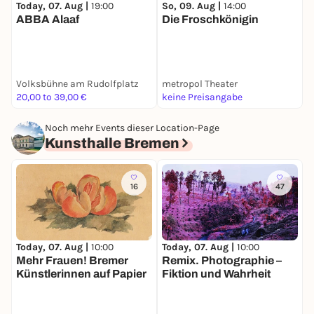
Today, 07. Aug |
19:00
So, 09. Aug |
14:00
S
ABBA Alaaf
Die Froschkönigin
S
Volksbühne am Rudolfplatz
metropol Theater
I
20,00 to 39,00 €
keine Preisangabe
1
Noch mehr Events dieser Location-Page
Kunsthalle Bremen
16
47
Today, 07. Aug |
10:00
Today, 07. Aug |
10:00
T
Mehr Frauen! Bremer
Remix. Photographie –
P
Künstlerinnen auf Papier
Fiktion und Wahrheit
W