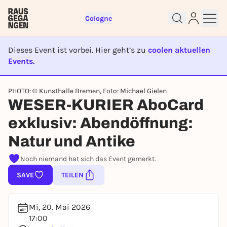
Cologne
Dieses Event ist vorbei. Hier geht’s zu
coolen aktuellen
Events.
Sign up for free and get started
EVENT IST BEENDET
right away
PHOTO: © Kunsthalle Bremen, Foto: Michael Gielen
To like events, follow pages, or participate in
WESER-KURIER AboCard
lotteries, you need a free Rausgegangen account.
exklusiv: Abendöffnung:
REGISTER FOR FREE NOW
Natur und Antike
You already have an account?
Log in now
Noch niemand hat sich das Event gemerkt.
SAVE
TEILEN
Mi, 20. Mai 2026
17:00