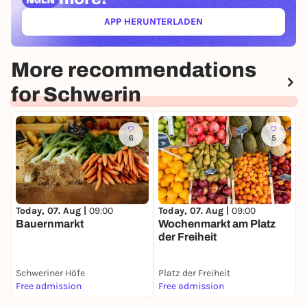
APP HERUNTERLADEN
(ÖFFNET IN NEUEM TAB)
More recommendations
for Schwerin
6
5
T
Today, 07. Aug |
09:00
Today, 07. Aug |
09:00
S
Bauernmarkt
Wochenmarkt am Platz
der Freiheit
Schweriner Höfe
Platz der Freiheit
S
Free admission
Free admission
F