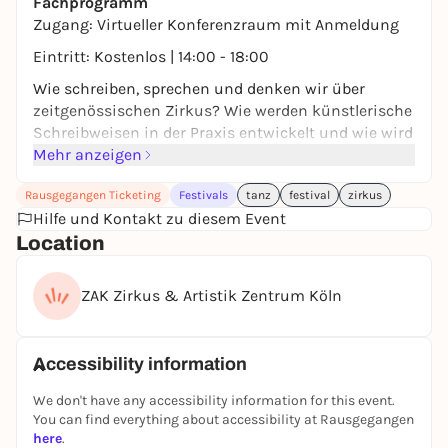
Fachprogramm
Zugang: Virtueller Konferenzraum mit Anmeldung
Eintritt: Kostenlos | 14:00 - 18:00
Wie schreiben, sprechen und denken wir über
zeitgenössischen Zirkus? Wie werden künstlerische
Schreibweisen in der Praxis entwickelt und wie wird
dabei Zirkus immer wieder neugeschrieben? Wie
Mehr anzeigen
wird die performative Praxis in Worte übersetzt und
Rausgegangen Ticketing
Festivals
tanz
festival
zirkus
welcher Um-Schreibungen bedarf es?
Hilfe und Kontakt zu diesem Event
Das Symposium „Re-Writing Circus“ fragt zum
Location
einen nach den Bedeutungen von Dramaturgie im
Kontext des zeitgenössischen Zirkus. Auf der Basis
ZAK Zirkus & Artistik Zentrum Köln
eines erweiterten Begriffes von Dramaturgie richtet
es den Fokus so auf das körperbasierte Schreiben
und Forschen innerhalb der Kreationsprozesse.
Accessibility information
Das Symposium findet an zwei Tagen während des
CircusDanceFestivals in Köln statt. Zum
We don't have any accessibility information for this event.
Symposium mit Impulsvorträgen,
You can find everything about accessibility at Rausgegangen
Podiumsgesprächen, Diskussionsformaten und
here
.