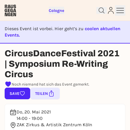
Cologne
Dieses Event ist vorbei. Hier geht’s zu
coolen aktuellen
Events.
EVENT IST BEENDET
Sign up for free and get started
CircusDanceFestival 2021
right away
| Symposium Re-Writing
To like events, follow pages, or participate in
lotteries, you need a free Rausgegangen account.
Circus
REGISTER FOR FREE NOW
Noch niemand hat sich das Event gemerkt.
You already have an account?
Log in now
SAVE
TEILEN
Do, 20. Mai 2021
14:00 - 19:00
ZAK Zirkus & Artistik Zentrum Köln