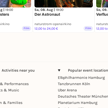
ug |
19:00
Sa, 08. Aug |
19:00
So, 09.
sters
Der Astronaut
Verflu
irkino
naturstrom-openairkino
naturst
Film
12,00 to 24,00 €
Film
12,00 to
Activities near you
Popular event locatio
Elbphilharmonie Hamburg
& Performances
Tanzbrunnen Köln
ts & Music
Uber Arena
Deutsches Theater Münche
en & Families
Planetarium Hamburg