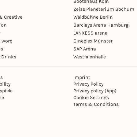
Bootshaus Köln
Zeiss Planetarium Bochum
& Creative
Waldbühne Berlin
ion
Barclays Arena Hamburg
r
LANXESS arena
 word
Cineplex Münster
ls
SAP Arena
 Drinks
Westfalenhalle
ns
Imprint
ility
Privacy Policy
spiele
Privacy policy (App)
ne
Cookie Settings
Terms & Conditions