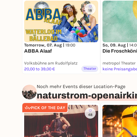
18
Tomorrow, 07. Aug |
19:00
So, 09. Aug |
14:
ABBA Alaaf
Die Froschkön
Volksbühne am Rudolfplatz
metropol Theater
20,00 to 39,00 €
Theater
keine Preisangab
Noch mehr Events dieser Location-Page
naturstrom-openairki
PICK OF THE DAY
48