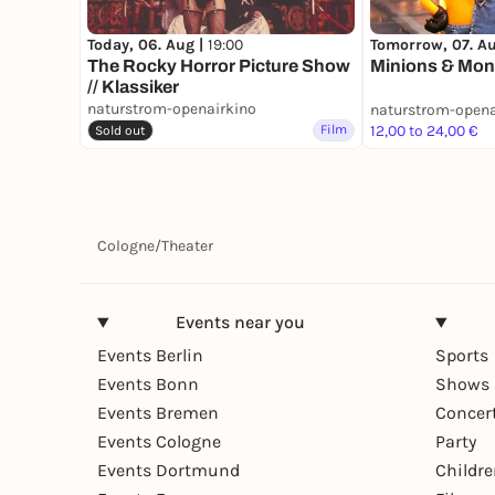
Today, 06. Aug |
19:00
Tomorrow, 07. A
The Rocky Horror Picture Show
Minions & Mon
// Klassiker
naturstrom-openairkino
naturstrom-opena
Film
12,00 to 24,00 €
Sold out
Cologne
/
Theater
Events near you
Events Berlin
Sports
Events Bonn
Shows 
Events Bremen
Concer
Events Cologne
Party
Events Dortmund
Childr