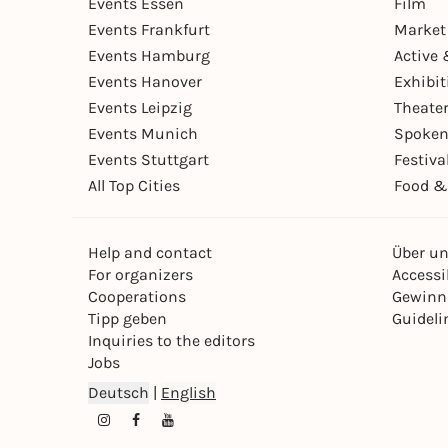
Events Essen
Film
Events Frankfurt
Market
Events Hamburg
Active 
Events Hanover
Exhibit
Events Leipzig
Theate
Events Munich
Spoken
Events Stuttgart
Festiva
All Top Cities
Food &
Help and contact
Über u
For organizers
Accessib
Cooperations
Gewinn
Tipp geben
Guideli
Inquiries to the editors
Jobs
Deutsch
|
English