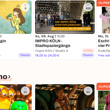
PRE
9
456
00
So, 09. Aug |
15:00
Mo, 10.
igin
IMPRO KÖLN -
Escht 
Stadtspaziergänge
vier 
Impro Köln / Studio A
Lottery
Rudolfp
e
Theater
18,00 to 24,00 €
Theater
Free ad
no
PIC
25
65