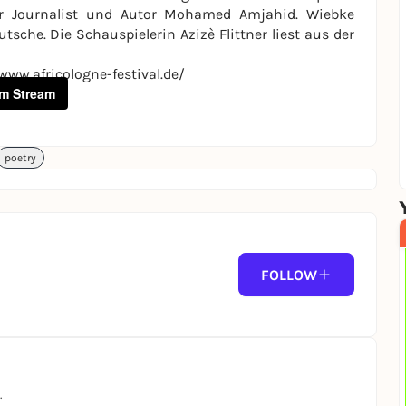
er Journalist und Autor Mohamed Amjahid. Wiebke
sche. Die Schauspielerin Azizè Flittner liest aus der
www.africologne-festival.de/
m Stream
poetry
FOLLOW
.