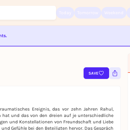
Today
Tomorrow
Weekend
nts.
Sign up for free and get started right away
ST BEENDET
To like events, follow pages, or participate in lotteries, you need a fre
Rausgegangen account.
REGISTER FOR FREE NOW
SAVE
You already have an account?
Log in now
raumatisches Ereignis, das vor zehn Jahren Rahul,
 hat und das von den dreien auf je unterschiedliche
ngen und Konstellationen von Freundschaft und Liebe
r und Gefühle bei den Beteiligten hervor. Das Gespräch