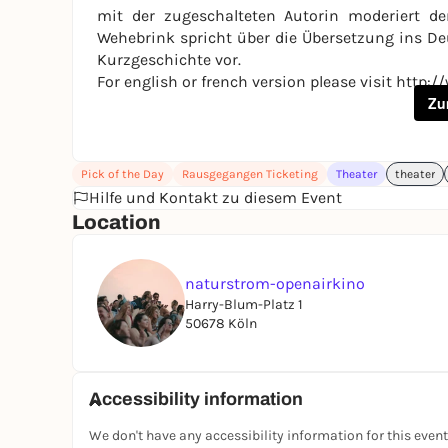
mit der zugeschalteten Autorin moderiert d
Wehebrink spricht über die Übersetzung ins Deut
Kurzgeschichte vor.
For english or french version please visit
http://
Zu
Pick of the Day
Rausgegangen Ticketing
Theater
theater
Hilfe und Kontakt zu diesem Event
Location
naturstrom-openairkino
Harry-Blum-Platz 1
50678 Köln
Accessibility information
We don't have any accessibility information for this event