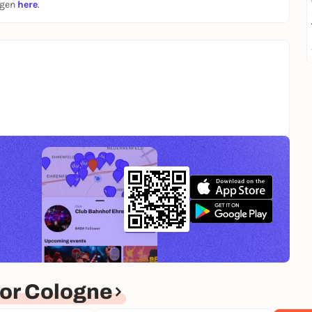
ngen
here
.
or Cologne