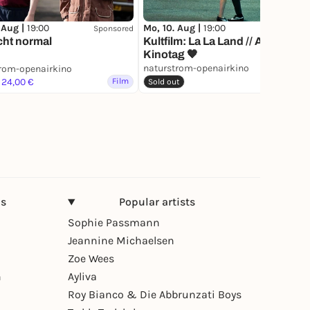
 Aug |
19:00
Mo, 10. Aug |
19:00
Sponsored
cht normal
Kultfilm: La La Land // Aperol
Kinotag 🧡
naturstrom-openairkino
rom-openairkino
 24,00 €
Film
Film
Sold out
ns
Popular artists
Sophie Passmann
Jeannine Michaelsen
Zoe Wees
n
Ayliva
Roy Bianco & Die Abbrunzati Boys