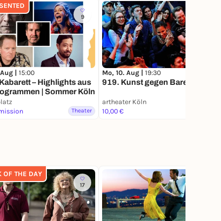
SENTED
9
43
 Aug |
15:00
Mo, 10. Aug |
19:30
Kabarett – Highlights aus
919. Kunst gegen Bares
Programmen | Sommer Köln
latz
artheater Köln
Lottery
mission
Theater
10,00 €
Theater
K OF THE DAY
17
56