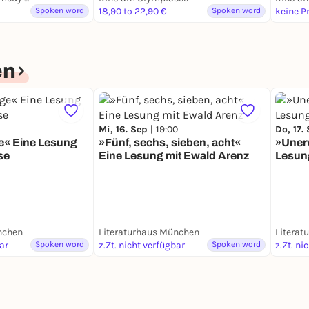
Spoken word
18,90 to 22,90 €
Spoken word
keine P
en
Mi, 16. Sep |
19:00
Do, 17.
e« Eine Lesung
»Fünf, sechs, sieben, acht«
»Uner
se
Eine Lesung mit Ewald Arenz
Lesung
nchen
Literaturhaus München
Literat
bar
Spoken word
z.Zt. nicht verfügbar
Spoken word
z.Zt. ni