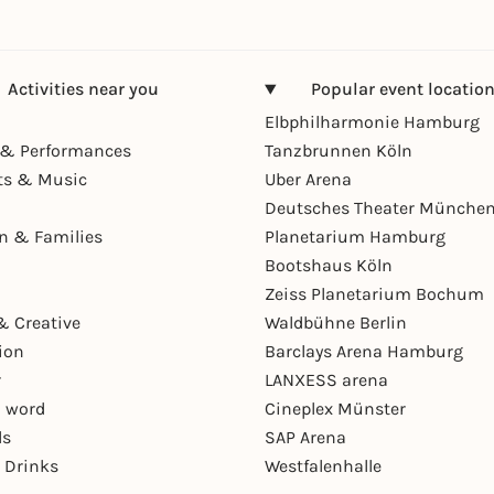
Activities near you
Popular event locatio
Elbphilharmonie Hamburg
& Performances
Tanzbrunnen Köln
ts & Music
Uber Arena
Deutsches Theater Münche
en & Families
Planetarium Hamburg
Bootshaus Köln
Zeiss Planetarium Bochum
& Creative
Waldbühne Berlin
ion
Barclays Arena Hamburg
r
LANXESS arena
 word
Cineplex Münster
ls
SAP Arena
 Drinks
Westfalenhalle