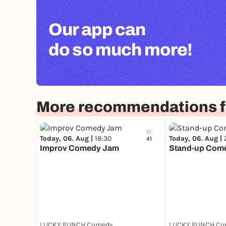
Our app can
do so much more!
More recommendations f
Today, 06. Aug |
18:30
Today, 06. Aug |
41
Improv Comedy Jam
Stand-up Com
LUCKY PUNCH Comedy Club