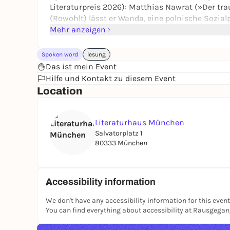
Literaturpreis 2026): Matthias Nawrat (»Der trau
(Rowohlt) lässt er Wanda, eine polnische Sozialp
sie den dort im Exil lebenden Philosophen und 
Mehr anzeigen
Forschung zu befragen. Oder verhören?
Zwischen Wanda und Mrugalski steht ein Verdac
Spoken word
lesung
hinausreicht. Im Gespräch mit Matthias Nawrat:
Das ist mein Event
(»Hast du uns endlich gefunden«) – und begeiste
Hilfe und Kontakt zu diesem Event
Lange.
Location
EINTRITT: EURO 16.- / 10.-
STREAM-TICKETS: EURO 8.-
Literaturhaus München
Salvatorplatz 1
Veranstalter: Stiftung Literaturhaus
80333 München
{Fotocollage: Matthias Nawrat © Alena Schmick
Accessibility information
Foyer-Bar ab 18 Uhr
We don't have any accessibility information for this event
You can find everything about accessibility at Rausgega