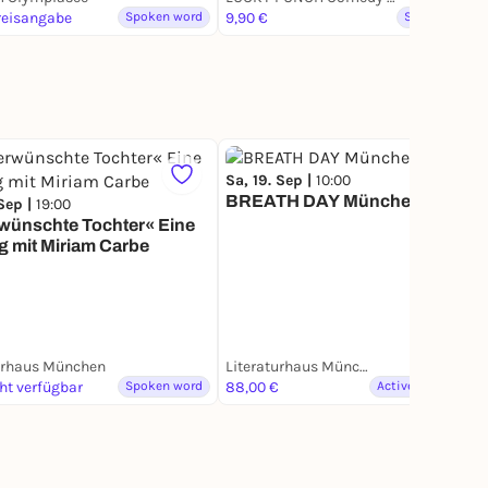
reisangabe
Spoken word
9,90 €
Spoken word
Sa, 19. Sep |
10:00
BREATH DAY München
 Sep |
19:00
wünschte Tochter« Eine
 mit Miriam Carbe
urhaus München
Literaturhaus München
cht verfügbar
Spoken word
88,00 €
Active & Creative