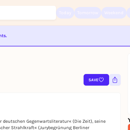
Today
Tomorrow
Weekend
nts.
Sign up for free and get started right away
To like events, follow pages, or participate in lotteries, you need a fre
ST BEENDET
Rausgegangen account.
REGISTER FOR FREE NOW
You already have an account?
Log in now
SAVE
 deutschen Gegenwartsliteratur« (Die Zeit), seine
scher Strahlkraft« (Jurybegrünung Berliner