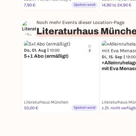
7,90 €
Spoken word
14,90 to 24,90 €
Noch mehr Events dieser Location-Page
Literaturhaus Münch
Do, 01. Aug |
10:00
2
5+1 Abo (ermäßigt)
Di, 15. Sep |
19:00
»Alleinruhelag
mit Eva Menas
Literaturhaus München
Literaturhaus Mü
50,00 €
Spoken word
z.Zt. nicht verfüg