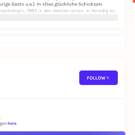
rige Gast« u.a.). In »Das glückliche Schicksal«
sychologin, 1983 in den Westen reisen. In Venedig will
Wissenschaftler Henryk Mrugalski zu seiner
ht – und eine Verbindung, die über den Augenschein
 Edgar Selge, gefeierter Schauspieler und Autor
rter Nawrat-Leser. Es moderiert BAS-Leiterin Katrin
FOLLOW
 / Edgar Selge © Muriel Liebmann}
.
ngen
here
.