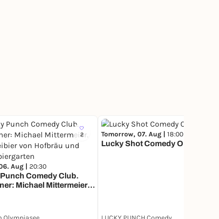
Tomorrow, 07. Aug |
18:00
2
200
Lucky Shot Comedy Open Mic
06. Aug |
20:30
 Punch Comedy Club.
ner: Michael Mittermeier.
eibier von Hofbräu und
biergarten
m Olympiasee
LUCKY PUNCH Comedy Club