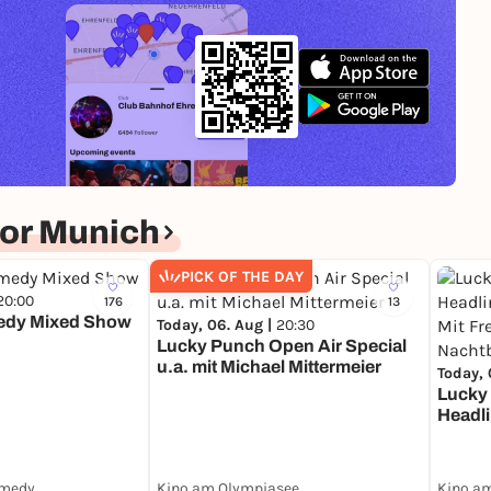
or Munich
PICK OF THE DAY
20:00
176
13
edy Mixed Show
Today, 06. Aug |
20:30
Lucky Punch Open Air Special
u.a. mit Michael Mittermeier
Today, 
Lucky
Headli
Mit Fr
Nacht
LUCKY PUNCH Comedy Club
Kino am Olympiasee
Kino a