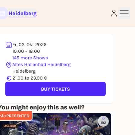
Heidelberg
Fr, 02. Okt 2026
10:00 - 18:00
145 more Shows
e
Altes Hallenbad Heidelberg
Heidelberg
€
21,00 to 23,00 €
BUY TICKETS
You might enjoy this as well?
PRESENTED
192