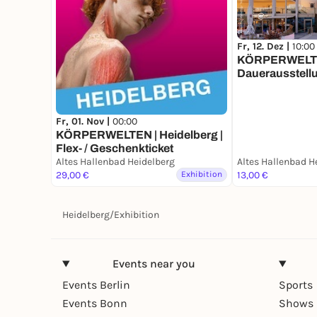
Fr, 12. Dez |
10:00
KÖRPERWELTEN
Dauerausstellu
10 bis 18 Uhr o
Fr, 01. Nov |
00:00
KÖRPERWELTEN | Heidelberg |
Flex- / Geschenkticket
Altes Hallenbad Heidelberg
Altes Hallenbad H
29,00 €
Exhibition
13,00 €
Heidelberg
/
Exhibition
Events near you
Events Berlin
Sports
Events Bonn
Shows 