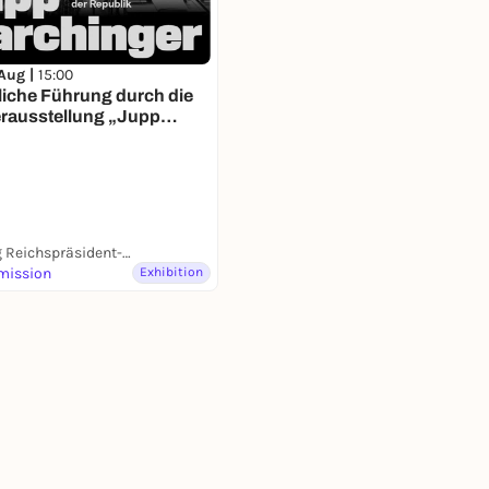
 Aug |
15:00
liche Führung durch die
rausstellung „Jupp
nger – Das Auge der
lik“
Stiftung Reichspräsident-Friedrich-Ebert-Gedenkstätte
mission
Exhibition