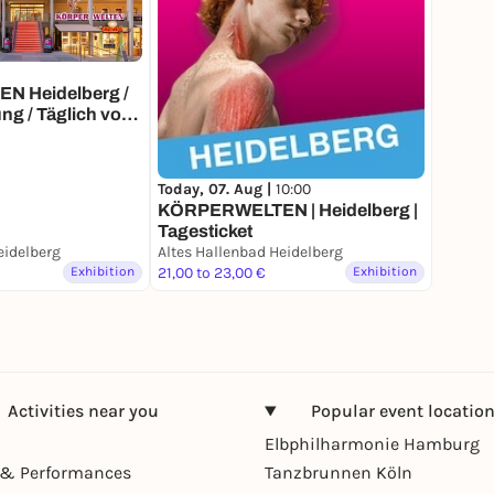
 Heidelberg /
ng / Täglich von
ffen
Today, 07. Aug |
10:00
KÖRPERWELTEN | Heidelberg |
Tagesticket
eidelberg
Altes Hallenbad Heidelberg
Exhibition
21,00 to 23,00 €
Exhibition
Activities near you
Popular event locatio
Elbphilharmonie Hamburg
& Performances
Tanzbrunnen Köln