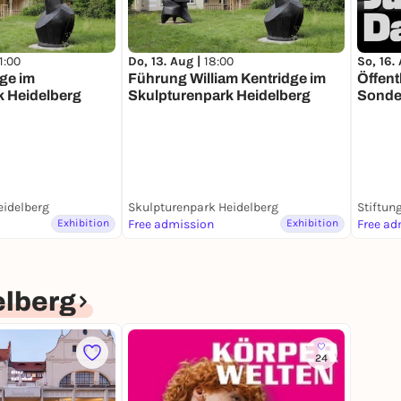
1:00
Do, 13. Aug |
18:00
So, 16.
dge im
Führung William Kentridge im
Öffent
k Heidelberg
Skulpturenpark Heidelberg
Sonde
Darchi
Repub
eidelberg
Skulpturenpark Heidelberg
Exhibition
Free admission
Exhibition
Free ad
elberg
24