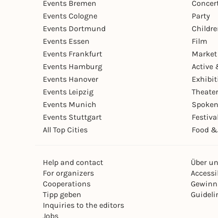
Events Bremen
Concer
Events Cologne
Party
Events Dortmund
Childr
Events Essen
Film
Events Frankfurt
Market
Events Hamburg
Active 
Events Hanover
Exhibit
Events Leipzig
Theate
Events Munich
Spoken
Events Stuttgart
Festiva
All Top Cities
Food &
Help and contact
Über u
For organizers
Accessib
Cooperations
Gewinn
Tipp geben
Guideli
Inquiries to the editors
Jobs