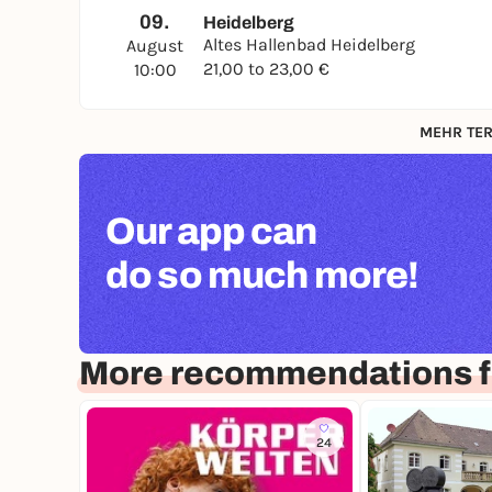
09.
Heidelberg
Altes Hallenbad Heidelberg
August
21,00 to 23,00 €
10:00
MEHR TER
Our app can
do so much more!
More recommendations f
24