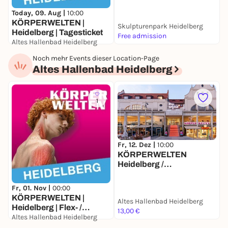
H
Today, 09. Aug |
10:00
KÖRPERWELTEN |
Skulpturenpark Heidelberg
S
Heidelberg | Tagesticket
Free admission
F
Altes Hallenbad Heidelberg
21,00 to 23,00 €
Noch mehr Events dieser Location-Page
Altes Hallenbad Heidelberg
1
Fr, 12. Dez |
10:00
KÖRPERWELTEN
Heidelberg /
Dauerausstellung /
Täglich von 10 bis 18 Uhr
Fr, 01. Nov |
00:00
T
offen
KÖRPERWELTEN |
Altes Hallenbad Heidelberg
Heidelberg | Flex- /
H
13,00 €
Geschenkticket
Altes Hallenbad Heidelberg
A
29,00 €
2