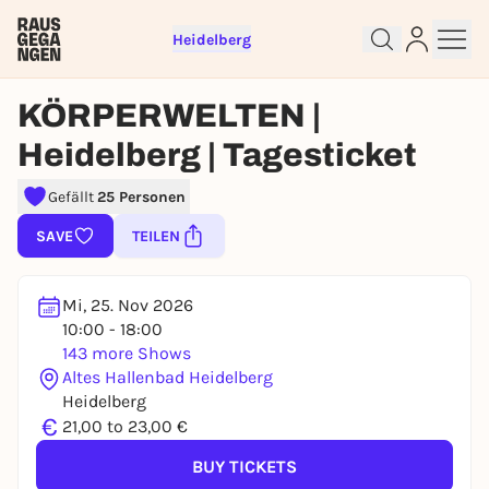
Heidelberg
KÖRPERWELTEN |
Heidelberg | Tagesticket
Gefällt
25 Personen
Sign up for free and get started
SAVE
TEILEN
right away
To like events, follow pages, or participate in
lotteries, you need a free Rausgegangen account.
Mi, 25. Nov 2026
REGISTER FOR FREE NOW
10:00 - 18:00
143 more Shows
You already have an account?
Log in now
Altes Hallenbad Heidelberg
Heidelberg
€
21,00 to 23,00 €
BUY TICKETS