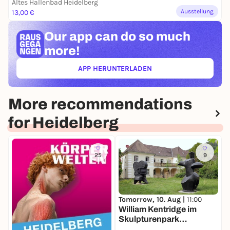
Altes Hallenbad Heidelberg
Ausstellung
13,00 €
Our app can
do so much
more!
APP HERUNTERLADEN
(ÖFFNET IN NEUEM TAB)
More recommendations
for Heidelberg
25
9
Tomorrow, 10. Aug |
11:00
D
William Kentridge im
F
Skulpturenpark
K
Heidelberg
S