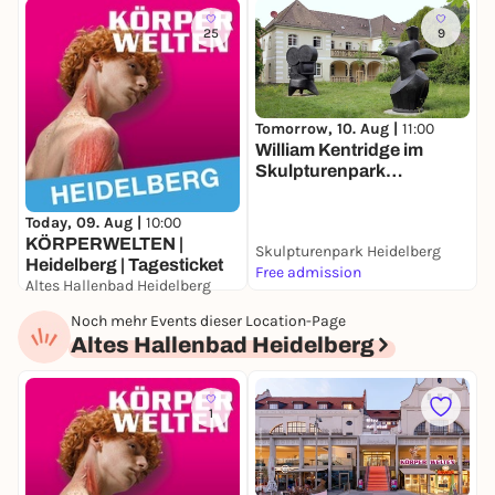
25
9
Tomorrow, 10. Aug |
11:00
D
William Kentridge im
F
Skulpturenpark
K
Heidelberg
S
H
Today, 09. Aug |
10:00
KÖRPERWELTEN |
Skulpturenpark Heidelberg
S
Heidelberg | Tagesticket
Free admission
F
Altes Hallenbad Heidelberg
21,00 to 23,00 €
Noch mehr Events dieser Location-Page
Altes Hallenbad Heidelberg
1