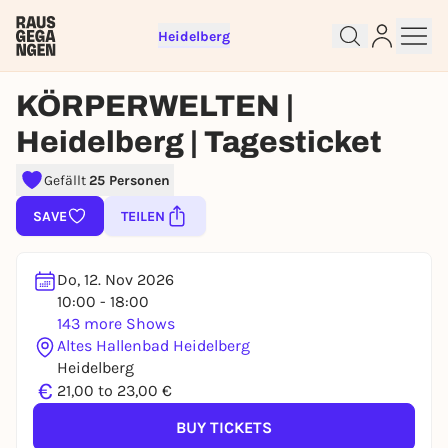
Heidelberg
KÖRPERWELTEN |
Heidelberg | Tagesticket
Gefällt
25 Personen
Sign up for free and get started
SAVE
TEILEN
right away
To like events, follow pages, or participate in
lotteries, you need a free Rausgegangen account.
Do, 12. Nov 2026
10:00 - 18:00
REGISTER FOR FREE NOW
143 more Shows
You already have an account?
Log in now
Altes Hallenbad Heidelberg
Heidelberg
€
21,00 to 23,00 €
BUY TICKETS