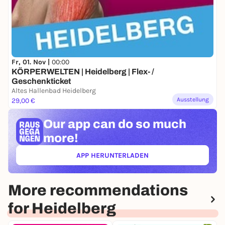
Fr, 01. Nov |
00:00
KÖRPERWELTEN | Heidelberg | Flex- /
Geschenkticket
Altes Hallenbad Heidelberg
Ausstellung
29,00 €
Our app can
do so much
more!
APP HERUNTERLADEN
(ÖFFNET IN NEUEM TAB)
More recommendations
for Heidelberg