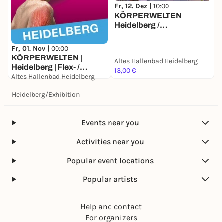
Fr, 12. Dez |
10:00
KÖRPERWELTEN
Heidelberg /
Dauerausstellung /
Täglich von 10 bis 18 Uhr
Fr, 01. Nov |
00:00
T
offen
KÖRPERWELTEN |
Altes Hallenbad Heidelberg
Heidelberg | Flex- /
H
13,00 €
Geschenkticket
Altes Hallenbad Heidelberg
A
29,00 €
2
Heidelberg
/
Exhibition
Events near you
Activities near you
Popular event locations
Popular artists
Help and contact
For organizers