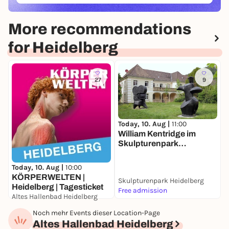
More recommendations
for Heidelberg
27
9
Today, 10. Aug |
11:00
D
William Kentridge im
F
Skulpturenpark
K
Heidelberg
S
H
Today, 10. Aug |
10:00
KÖRPERWELTEN |
Skulpturenpark Heidelberg
S
Heidelberg | Tagesticket
Free admission
F
Altes Hallenbad Heidelberg
21,00 to 23,00 €
Noch mehr Events dieser Location-Page
Altes Hallenbad Heidelberg