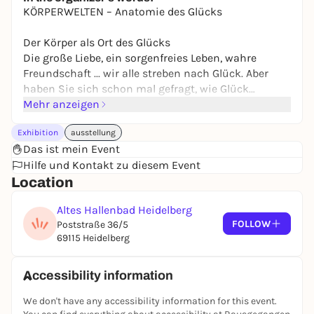
13,00 €
KÖRPERWELTEN – Anatomie des Glücks
Der Körper als Ort des Glücks
Die große Liebe, ein sorgenfreies Leben, wahre
Freundschaft ... wir alle streben nach Glück. Aber
haben Sie sich schon mal gefragt, wie Glück
eigentlich entsteht? Warum es für unser Leben so
Mehr anzeigen
wichtig ist und wir nicht genug davon bekommen
Exhibition
ausstellung
können? Oder warum wir uns das Glück nicht
Das ist mein Event
dauerhaft bewahren können?
Hilfe und Kontakt zu diesem Event
Location
Wie jede Handlung, Wahrnehmung oder
Empfindung ist auch das Glücksgefühl ein Ergebnis
Altes Hallenbad Heidelberg
bestimmter Prozesse in unserem Körper. Im
FOLLOW
Poststraße 36/5
Heidelberger KÖRPERWELTEN Museum können Sie
69115 Heidelberg
an echten anatomischen Präparaten entdecken,
was genau unter Ihrer Haut steckt und welche
Strukturen an der Entstehung des Glücksgefühls
Accessibility information
beteiligt sind. Dabei werden Sie viel Interessantes
We don't have any accessibility information for this event.
über Ihre Organfunktionen und rund um das Thema