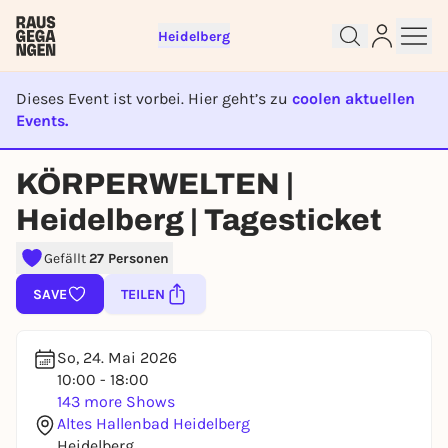
Heidelberg
Dieses Event ist vorbei. Hier geht’s zu
coolen aktuellen
Events.
EVENT IST BEENDET
KÖRPERWELTEN |
Sign up for free and get started
Heidelberg | Tagesticket
right away
To like events, follow pages, or participate in
Gefällt
27 Personen
lotteries, you need a free Rausgegangen account.
REGISTER FOR FREE NOW
SAVE
TEILEN
You already have an account?
Log in now
So, 24. Mai 2026
10:00 - 18:00
143 more Shows
Altes Hallenbad Heidelberg
Heidelberg