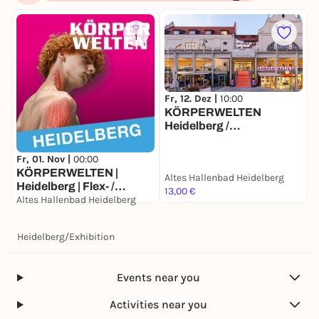
1
Fr, 12. Dez |
10:00
KÖRPERWELTEN
Heidelberg /
Dauerausstellung /
Täglich von 10 bis 18 Uhr
Fr, 01. Nov |
00:00
T
offen
KÖRPERWELTEN |
Altes Hallenbad Heidelberg
Heidelberg | Flex- /
H
13,00 €
Geschenkticket
Altes Hallenbad Heidelberg
A
29,00 €
2
Heidelberg
/
Exhibition
Events near you
Activities near you