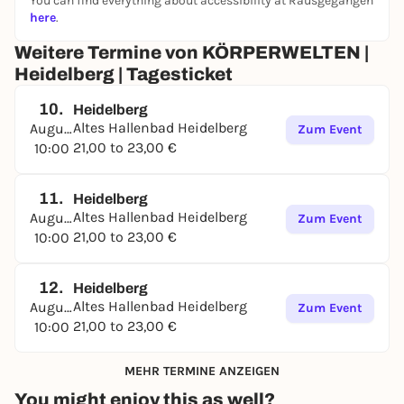
You can find everything about accessibility at Rausgegangen
Gesundheit erfahren. Und Sie werden überrascht
here
.
sein, wie vielseitig sich positive oder negative
Emotionen auf den gesamten Körper auswirken.
Weitere Termine von KÖRPERWELTEN |
Denn alles, was wir erleben, empfinden und mit
Heidelberg | Tagesticket
unserem Körper tun oder auch nicht tun, wirkt
früher oder später auf ihn zurück.
10.
Heidelberg
Altes Hallenbad Heidelberg
August
Zum Event
Eine Ausstellung, die Ihren Blick auf Sie selbst
21,00 to 23,00 €
10:00
verändern wird.
11.
Heidelberg
Letzter Einlass: 17:00 Uhr
Altes Hallenbad Heidelberg
August
Zum Event
21,00 to 23,00 €
10:00
12.
Heidelberg
Altes Hallenbad Heidelberg
August
Zum Event
21,00 to 23,00 €
10:00
MEHR TERMINE ANZEIGEN
You might enjoy this as well?