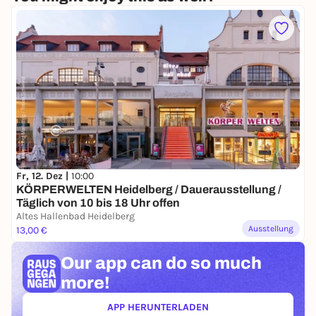
Fr, 12. Dez |
10:00
KÖRPERWELTEN Heidelberg / Dauerausstellung /
Täglich von 10 bis 18 Uhr offen
Altes Hallenbad Heidelberg
Ausstellung
13,00 €
Our app can
do so much
more!
APP HERUNTERLADEN
(ÖFFNET IN NEUEM TAB)