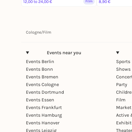
12,00 to 24,00 €
Film
8,90 €
Cologne
/
Film
Events near you
Events Berlin
Sports
Events Bonn
Shows 
Events Bremen
Concer
Events Cologne
Party
Events Dortmund
Childr
Events Essen
Film
Events Frankfurt
Market
Events Hamburg
Active 
Events Hanover
Exhibit
Events Leipzig
Theate