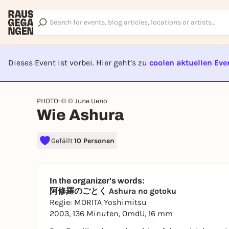
Dieses Event ist vorbei. Hier geht’s zu
coolen aktuellen Eve
EVENT I
PHOTO: © © June Ueno
Wie Ashura
Gefällt
10 Personen
In the organizer's words:
阿修羅のごとく
Ashura no gotoku
Regie: MORITA Yoshimitsu
2003, 136 Minuten, OmdU, 16 mm