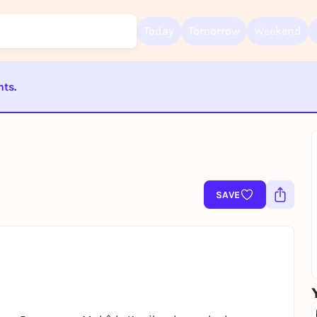
Today
Tomorrow
Weekend
nts.
Sign up for free and get started right away
To like events, follow pages, or participate in lotteries, you need a fre
Rausgegangen account.
ST BEENDET
REGISTER FOR FREE NOW
You already have an account?
Log in now
SAVE