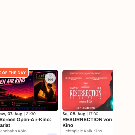
K OF THE DAY
144
77
ow, 07. Aug |
21:30
Sa, 08. Aug |
17:00
Screen Open-Air-Kino:
RESURRECTION von Bi Gan im
ariat
Kino
rennbahn Köln
Lichtspiele Kalk Kino