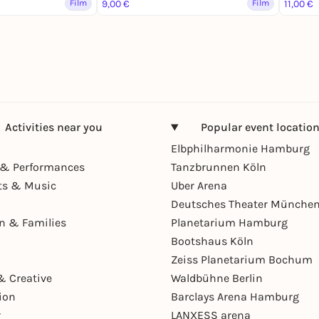
Film
9,00 €
Film
11,00 €
Activities near you
Popular event locatio
Elbphilharmonie Hamburg
& Performances
Tanzbrunnen Köln
ts & Music
Uber Arena
Deutsches Theater Münche
en & Families
Planetarium Hamburg
Bootshaus Köln
Zeiss Planetarium Bochum
& Creative
Waldbühne Berlin
ion
Barclays Arena Hamburg
r
LANXESS arena