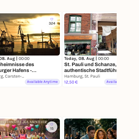
324
181
08. Aug |
00:00
Today, 08. Aug |
00:00
eheimnisse des
St. Pauli und Schanze,
rger Hafens -
authentische Stadtführung mit
ührung mit deinem
Hamburg, Carsten-Rehder-Straße
deinem Smartphone
Hamburg, St. Pauli
phone
Available Anytime
12,50 €
Available Anytime
15
60