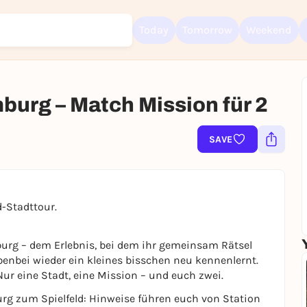
Today
Tomorrow
Weekend
urg – Match Mission für 2
Sign up for free and get started right away
SAVE
To like events, follow pages, or participate in lotteries, you need a fre
Rausgegangen account.
REGISTER FOR FREE NOW
You already have an account?
Log in now
d-Stadttour.
rg – dem Erlebnis, bei dem ihr gemeinsam Rätsel
benbei wieder ein kleines bisschen neu kennenlernt.
r eine Stadt, eine Mission – und euch zwei.
g zum Spielfeld: Hinweise führen euch von Station