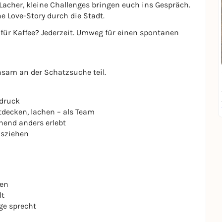
Lacher, kleine Challenges bringen euch ins Gespräch.
he Love-Story durch die Stadt.
 für Kaffee? Jederzeit. Umweg für einen spontanen
sam an der Schatzsuche teil.
tdruck
tdecken, lachen – als Team
hend anders erlebt
osziehen
len
lt
ge sprecht