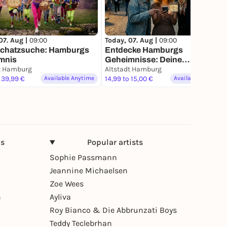
07. Aug |
09:00
Today, 07. Aug |
09:00
chatzsuche: Hamburgs
Entdecke Hamburgs
mnis
Geheimnisse: Deine
t Hamburg
Schatzsuche
Altstadt Hamburg
 39,99 €
Available Anytime
14,99 to 15,00 €
Available Anytime
ns
Popular artists
Sophie Passmann
Jeannine Michaelsen
Zoe Wees
n
Ayliva
Roy Bianco & Die Abbrunzati Boys
Teddy Teclebrhan