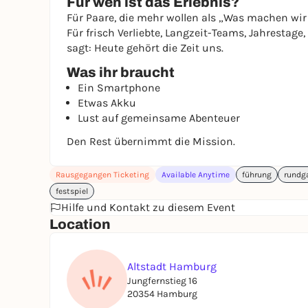
Für wen ist das Erlebnis?
Für Paare, die mehr wollen als „Was machen wir
Für frisch Verliebte, Langzeit-Teams, Jahrestag
sagt: Heute gehört die Zeit uns.
Was ihr braucht
Ein Smartphone
Etwas Akku
Lust auf gemeinsame Abenteuer
Den Rest übernimmt die Mission.
Rausgegangen Ticketing
Available Anytime
führung
rundg
festspiel
Hilfe und Kontakt zu diesem Event
Location
Altstadt Hamburg
Jungfernstieg 16
20354 Hamburg