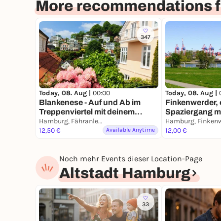
More recommendations 
347
Today, 08. Aug |
00:00
Today, 08. Aug |
Blankenese - Auf und Ab im
Finkenwerder, 
Treppenviertel mit deinem
Spaziergang m
Smartphone
Hamburg, Fähranleger Blankenese
Smartphone
12,50 €
Available Anytime
12,00 €
Noch mehr Events dieser Location-Page
Altstadt Hamburg
33