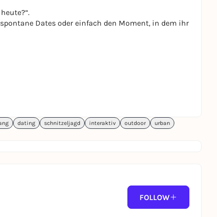
 heute?“.
e, spontane Dates oder einfach den Moment, in dem ihr
ang
dating
schnitzeljagd
interaktiv
outdoor
urban
FOLLOW