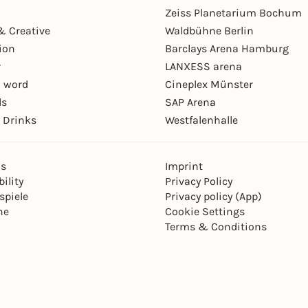
Zeiss Planetarium Bochum
& Creative
Waldbühne Berlin
ion
Barclays Arena Hamburg
r
LANXESS arena
 word
Cineplex Münster
ls
SAP Arena
 Drinks
Westfalenhalle
ns
Imprint
ility
Privacy Policy
spiele
Privacy policy (App)
ne
Cookie Settings
Terms & Conditions