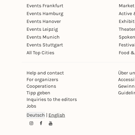
Events Frankfurt
Market
Events Hamburg
Active 
Events Hanover
Exhibit
Events Leipzig
Theate
Events Munich
Spoken
Events Stuttgart
Festiva
All Top Cities
Food &
Help and contact
Über u
For organizers
Accessib
Cooperations
Gewinn
Tipp geben
Guideli
Inquiries to the editors
Jobs
Deutsch
|
English