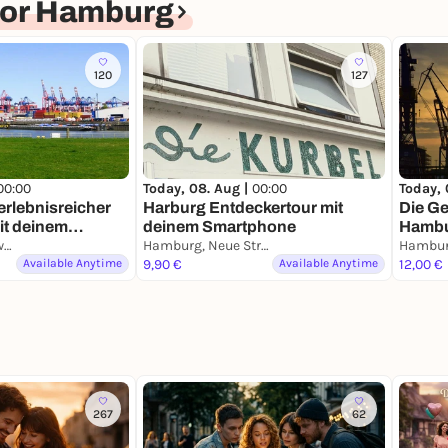
for Hamburg
120
127
00:00
Today, 08. Aug |
00:00
Today, 
erlebnisreicher
Harburg Entdeckertour mit
Die G
it deinem
deinem Smartphone
Hambu
Hamburg, Finkenwerder
Hamburg, Neue Straße
Stadtf
Available Anytime
9,90 €
Available Anytime
Smart
12,00 €
267
62