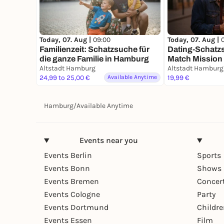
Today, 07. Aug |
09:00
Today, 07. Aug |
Familienzeit: Schatzsuche für
Dating-Schatz
die ganze Familie in Hamburg
Match Mission 
Altstadt Hamburg
Altstadt Hamburg
24,99 to 25,00 €
Available Anytime
19,99 €
Hamburg
/
Available Anytime
Events near you
Events Berlin
Sports
Events Bonn
Shows 
Events Bremen
Concer
Events Cologne
Party
Events Dortmund
Childr
Events Essen
Film