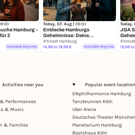
09:00
Today, 07. Aug |
09:00
Today, 
suche Hamburg –
Entdecke Hamburgs
JGA S
für 2
Geheimnisse: Deine
Gehei
Schatzsuche
Altstadt Hamburg
Altstad
Available Anytime
14,99 to 19,99 €
Available Anytime
19,99 to
Activities near you
Popular event locatio
Elbphilharmonie Hamburg
& Performances
Tanzbrunnen Köln
ts & Music
Uber Arena
Deutsches Theater Münche
en & Families
Planetarium Hamburg
Bootshaus Köln