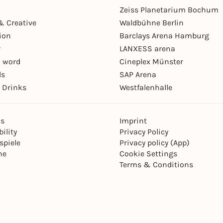
Zeiss Planetarium Bochum
& Creative
Waldbühne Berlin
ion
Barclays Arena Hamburg
r
LANXESS arena
 word
Cineplex Münster
ls
SAP Arena
 Drinks
Westfalenhalle
ns
Imprint
ility
Privacy Policy
spiele
Privacy policy (App)
ne
Cookie Settings
Terms & Conditions