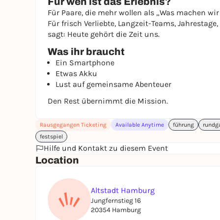
Für wen ist das Erlebnis?
Für Paare, die mehr wollen als „Was machen wir
Für frisch Verliebte, Langzeit-Teams, Jahrestag
sagt: Heute gehört die Zeit uns.
Was ihr braucht
Ein Smartphone
Etwas Akku
Lust auf gemeinsame Abenteuer
Den Rest übernimmt die Mission.
Rausgegangen Ticketing
Available Anytime
führung
rundg
festspiel
Hilfe und Kontakt zu diesem Event
Location
Altstadt Hamburg
Jungfernstieg 16
20354 Hamburg