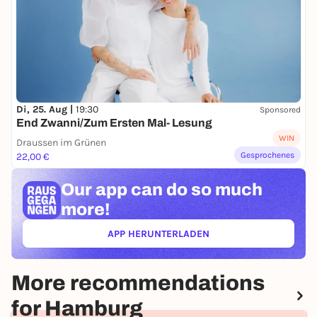
Di, 25. Aug |
19:30
Sponsored
End Zwanni/Zum Ersten Mal- Lesung
WIN
Draussen im Grünen
Gesprochenes
22,00 €
Our app can
do so much
more!
APP HERUNTERLADEN
(ÖFFNET IN NEUEM TAB)
More recommendations
for Hamburg