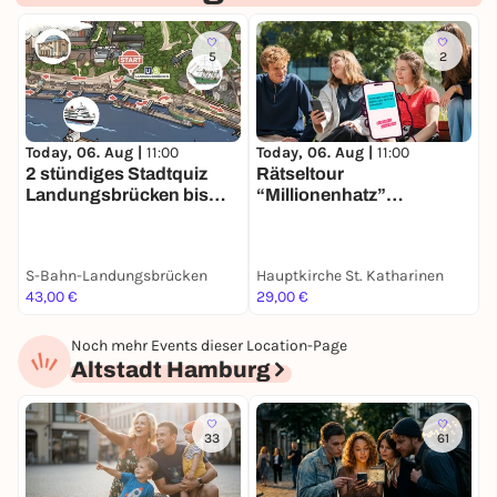
5
2
Today, 06. Aug |
11:00
Today, 06. Aug |
11:00
T
2 stündiges Stadtquiz
Rätseltour
K
Landungsbrücken bis
“Millionenhatz”
O
Speicherstadt inkl. Preis!
planlos.in Hamburg
S-Bahn-Landungsbrücken
Hauptkirche St. Katharinen
K
43,00 €
29,00 €
7
Noch mehr Events dieser Location-Page
Altstadt Hamburg
33
61