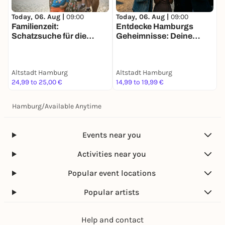
Today, 06. Aug |
09:00
Today, 06. Aug |
09:00
T
Familienzeit:
Entdecke Hamburgs
Schatzsuche für die
Geheimnisse: Deine
G
ganze Familie in Hamburg
Schatzsuche
S
Altstadt Hamburg
Altstadt Hamburg
A
24,99 to 25,00 €
14,99 to 19,99 €
1
Hamburg
/
Available Anytime
Events near you
Activities near you
Popular event locations
Popular artists
Help and contact