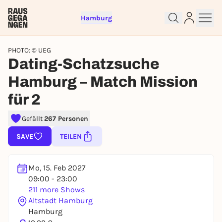
Hamburg
PHOTO: © UEG
Dating-Schatzsuche
Hamburg – Match Mission
für 2
Sign up for free and get started
Gefällt
267 Personen
right away
SAVE
TEILEN
To like events, follow pages, or participate in
lotteries, you need a free Rausgegangen account.
REGISTER FOR FREE NOW
Mo, 15. Feb 2027
09:00 - 23:00
You already have an account?
Log in now
211 more Shows
Altstadt Hamburg
Hamburg