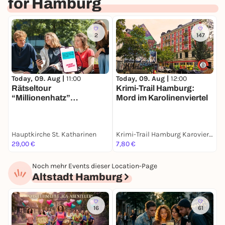
for Hamburg
2
147
Today, 09. Aug |
11:00
Today, 09. Aug |
12:00
T
Rätseltour
Krimi-Trail Hamburg:
K
“Millionenhatz”
Mord im Karolinenviertel
O
planlos.in Hamburg
Hauptkirche St. Katharinen
Krimi-Trail Hamburg Karoviertel
K
29,00 €
7,80 €
7
Noch mehr Events dieser Location-Page
Altstadt Hamburg
16
61