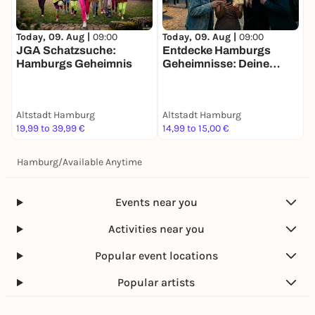
Today, 09. Aug |
09:00
Today, 09. Aug |
09:00
T
JGA Schatzsuche:
Entdecke Hamburgs
F
Hamburgs Geheimnis
Geheimnisse: Deine
S
Schatzsuche
g
Altstadt Hamburg
Altstadt Hamburg
A
19,99 to 39,99 €
14,99 to 15,00 €
2
Hamburg
/
Available Anytime
Events near you
Activities near you
Popular event locations
Popular artists