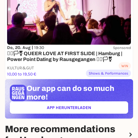
Do, 20. Aug |
19:30
Sponsored
🏳️‍🌈🏳️‍⚧️ QUEER LOVE AT FIRST SLIDE | Hamburg |
Power Point Dating by Rausgegangen 🏳️‍🌈🏳️‍⚧️
WIN
KULTUR&GUT
Shows & Performances
10,00 to 19,50 €
Our app can
do so much
more!
APP HERUNTERLADEN
(ÖFFNET IN NEUEM TAB)
More recommendations