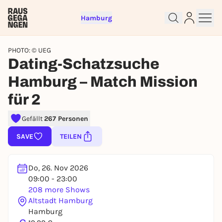
Hamburg
PHOTO: © UEG
Dating-Schatzsuche
Hamburg – Match Mission
für 2
Sign up for free and get started
Gefällt
267 Personen
right away
SAVE
TEILEN
To like events, follow pages, or participate in
lotteries, you need a free Rausgegangen account.
REGISTER FOR FREE NOW
Do, 26. Nov 2026
09:00 - 23:00
You already have an account?
Log in now
208 more Shows
Altstadt Hamburg
Hamburg