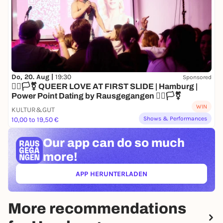
Do, 20. Aug |
19:30
Sponsored
🏳️‍🌈🏳️‍⚧️ QUEER LOVE AT FIRST SLIDE | Hamburg |
Power Point Dating by Rausgegangen 🏳️‍🌈🏳️‍⚧️
WIN
KULTUR&GUT
Shows & Performances
10,00 to 19,50 €
Our app can
do so much
more!
APP HERUNTERLADEN
(ÖFFNET IN NEUEM TAB)
More recommendations