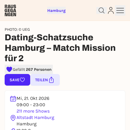
Hamburg
PHOTO: © UEG
Dating-Schatzsuche
Hamburg – Match Mission
für 2
Sign up for free and get started
Gefällt
267 Personen
right away
SAVE
TEILEN
To like events, follow pages, or participate in
lotteries, you need a free Rausgegangen account.
REGISTER FOR FREE NOW
Mi, 21. Okt 2026
09:00 - 23:00
You already have an account?
Log in now
211 more Shows
Altstadt Hamburg
Hamburg