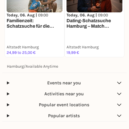
Today, 06. Aug |
09:00
Today, 06. Aug |
09:00
T
Familienzeit:
Dating-Schatzsuche
Schatzsuche für die
Hamburg – Match
G
ganze Familie in Hamburg
Mission für 2
S
Altstadt Hamburg
Altstadt Hamburg
A
24,99 to 25,00 €
19,99 €
1
Hamburg
/
Available Anytime
Events near you
Activities near you
Popular event locations
Popular artists