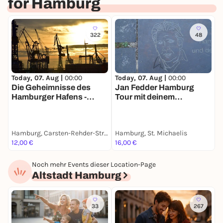
for Hamburg
322
48
Today, 07. Aug |
00:00
Today, 07. Aug |
00:00
T
Die Geheimnisse des
Jan Fedder Hamburg
F
Hamburger Hafens -
Tour mit deinem
e
Stadtführung mit deinem
Smartphone
S
Smartphone
Hamburg, Carsten-Rehder-Straße
Hamburg, St. Michaelis
H
12,00 €
16,00 €
1
Noch mehr Events dieser Location-Page
Altstadt Hamburg
33
267