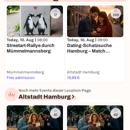
17
269
Today, 10. Aug |
09:00
T
Today, 10. Aug |
08:00
Dating-Schatzsuche
Streetart-Rallye durch
Hamburg – Match
G
Mümmelmannsberg
Mission für 2
S
Mümmelmannsberg
Altstadt Hamburg
A
Free admission
19,99 €
1
Noch mehr Events dieser Location-Page
Altstadt Hamburg
61
62