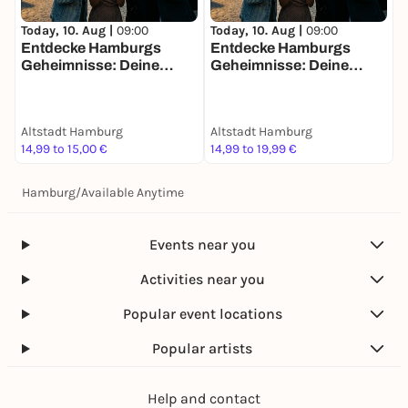
Today, 10. Aug |
09:00
Today, 10. Aug |
09:00
T
Entdecke Hamburgs
Entdecke Hamburgs
J
Geheimnisse: Deine
Geheimnisse: Deine
Schatzsuche
Schatzsuche
Altstadt Hamburg
Altstadt Hamburg
A
14,99 to 15,00 €
14,99 to 19,99 €
1
Hamburg
/
Available Anytime
Events near you
Activities near you
Popular event locations
Popular artists
Help and contact