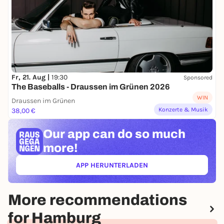
Fr, 21. Aug |
19:30
Sponsored
The Baseballs - Draussen im Grünen 2026
WIN
Draussen im Grünen
Konzerte & Musik
38,00 €
Our app can
do so much
more!
APP HERUNTERLADEN
(ÖFFNET IN NEUEM TAB)
More recommendations
for Hamburg