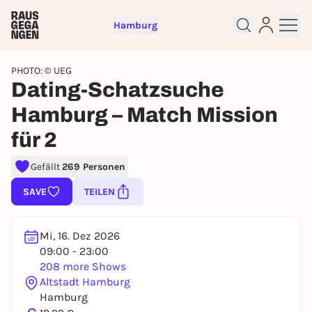
Hamburg
PHOTO: © UEG
Dating-Schatzsuche
Hamburg – Match Mission
für 2
Sign up for free and get started
Gefällt
269 Personen
right away
SAVE
TEILEN
To like events, follow pages, or participate in
lotteries, you need a free Rausgegangen account.
REGISTER FOR FREE NOW
Mi, 16. Dez 2026
09:00 - 23:00
You already have an account?
Log in now
208 more Shows
Altstadt Hamburg
Hamburg