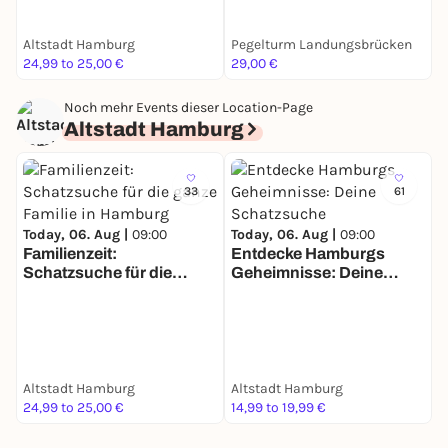
Altstadt Hamburg
Pegelturm Landungsbrücken
A
24,99 to 25,00 €
29,00 €
1
Noch mehr Events dieser Location-Page
Altstadt Hamburg
33
61
Today, 06. Aug |
09:00
Today, 06. Aug |
09:00
Familienzeit:
Entdecke Hamburgs
Schatzsuche für die
Geheimnisse: Deine
T
ganze Familie in Hamburg
Schatzsuche
G
S
Altstadt Hamburg
Altstadt Hamburg
A
24,99 to 25,00 €
14,99 to 19,99 €
1