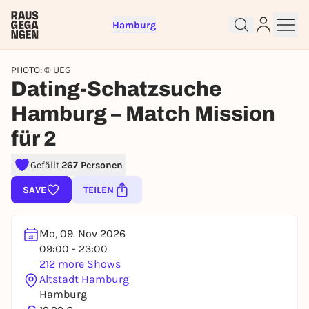
Hamburg
PHOTO: © UEG
Dating-Schatzsuche
Hamburg – Match Mission
für 2
Sign up for free and get started
Gefällt
267 Personen
right away
To like events, follow pages, or participate in
SAVE
TEILEN
lotteries, you need a free Rausgegangen account.
REGISTER FOR FREE NOW
Mo, 09. Nov 2026
You already have an account?
Log in now
09:00 - 23:00
212 more Shows
Altstadt Hamburg
Hamburg