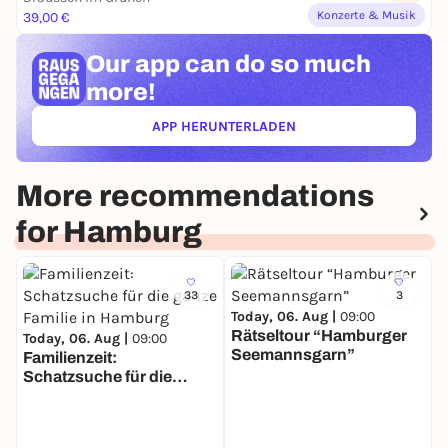
Konzerte & Musik
39,00 €
Our app can
do so much
more!
APP HERUNTERLADEN
(ÖFFNET IN NEUEM TAB)
More recommendations
for Hamburg
33
3
Today, 06. Aug |
09:00
Rätseltour “Hamburger
Today, 06. Aug |
09:00
Seemannsgarn”
Familienzeit:
Schatzsuche für die
T
ganze Familie in Hamburg
G
S