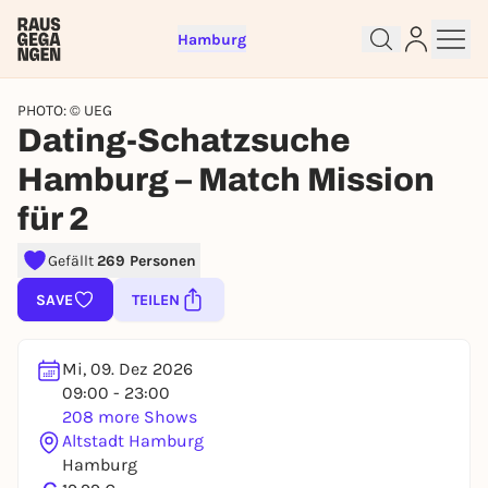
Hamburg
PHOTO: © UEG
Dating-Schatzsuche
Hamburg – Match Mission
für 2
Sign up for free and get started
Gefällt
269 Personen
right away
SAVE
TEILEN
To like events, follow pages, or participate in
lotteries, you need a free Rausgegangen account.
REGISTER FOR FREE NOW
Mi, 09. Dez 2026
09:00 - 23:00
You already have an account?
Log in now
208 more Shows
Altstadt Hamburg
Hamburg