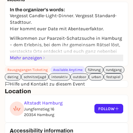
Halle 424
In the organizer's words:
from 35,00 €
WIN
Vergesst Candle-Light-Dinner. Vergesst Standard-
Stadttour.
Hier kommt euer Date mit Abenteuerfaktor.
Willkommen zur Paarzeit-Schatzsuche in Hamburg
– dem Erlebnis, bei dem ihr gemeinsam Rätsel löst,
versteckte Orte entdeckt und euch ganz nebenbei
wieder ein kleines bisschen neu kennenlernt. Denn
Mehr anzeigen
manchmal braucht es keine große Reise. Nur eine
Rausgegangen Ticketing
Available Anytime
führung
rundgang
Stadt, eine Mission – und euch zwei.
dating
schnitzeljagd
interaktiv
outdoor
urban
festspiel
Mit eurem Smartphone in der Hand wird Hamburg
Hilfe und Kontakt zu diesem Event
zum Spielfeld: Hinweise führen euch von Station zu
Location
Station, überraschende Aufgaben sorgen für Lacher,
kleine Challenges bringen euch ins Gespräch.
Altstadt Hamburg
Schritt für Schritt entsteht eure ganz persönliche
FOLLOW
Jungfernstieg 16
Love-Story durch die Stadt.
20354 Hamburg
Und das Beste: Ihr spielt in eurem Tempo. Pause für
Kaffee? Jederzeit. Umweg für einen spontanen Kuss-
Accessibility information