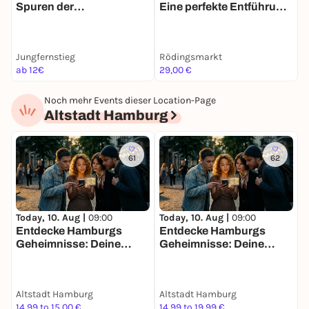
Spuren der
Eine perfekte Entführung
E
Vergangenheit | Hamburg
– Entdecke Hamburg neu
–
zwischen den Zeiten
Jungfernstieg
Rödingsmarkt
R
ab 12€
29,00 €
a
Noch mehr Events dieser Location-Page
Altstadt Hamburg
61
62
Today, 10. Aug |
09:00
Today, 10. Aug |
09:00
T
Entdecke Hamburgs
Entdecke Hamburgs
J
Geheimnisse: Deine
Geheimnisse: Deine
Schatzsuche
Schatzsuche
Altstadt Hamburg
Altstadt Hamburg
A
14,99 to 15,00 €
14,99 to 19,99 €
1