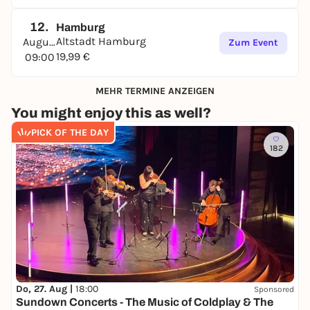
sprecht
12.
Hamburg
Für wen ist das Erlebnis?
Altstadt Hamburg
August
Zum Event
Für Paare, die mehr wollen als „Was machen wir
19,99 €
09:00
heute?“.
Für frisch Verliebte, Langzeit-Teams, Jahrestage,
MEHR TERMINE ANZEIGEN
spontane Dates oder einfach den Moment, in dem
ihr sagt: Heute gehört die Zeit uns.
You might enjoy this as well?
Was ihr braucht
PICK OF THE DAY
Ein Smartphone
182
Etwas Akku
Lust auf gemeinsame Abenteuer
Den Rest übernimmt die Mission.
Do, 27. Aug |
18:00
Sponsored
Sundown Concerts - The Music of Coldplay & The