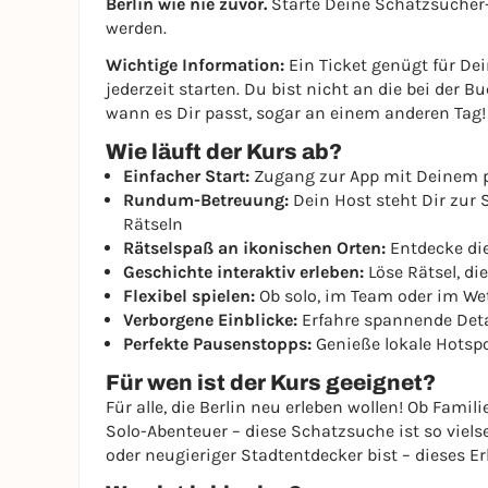
Berlin wie nie zuvor.
Starte Deine Schatzsucher-
werden.
Wichtige Information:
Ein Ticket genügt für De
jederzeit starten. Du bist nicht an die bei der
wann es Dir passt, sogar an einem anderen Tag!
Wie läuft der Kurs ab?
Einfacher Start:
Zugang zur App mit Deinem 
Rundum-Betreuung:
Dein Host steht Dir zur S
Rätseln
Rätselspaß an ikonischen Orten:
Entdecke die
Geschichte interaktiv erleben:
Löse Rätsel, d
Flexibel spielen:
Ob solo, im Team oder im We
Verborgene Einblicke:
Erfahre spannende Deta
Perfekte Pausenstopps:
Genieße lokale Hotsp
Für wen ist der Kurs geeignet?
Für alle, die Berlin neu erleben wollen! Ob Fam
Solo-Abenteuer – diese Schatzsuche ist so vielse
oder neugieriger Stadtentdecker bist – dieses E