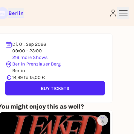
Berlin
Di, 01. Sep 2026
09:00 - 23:00
216 more Shows
Berlin Prenzlauer Berg
Berlin
e
€
14,99 to 15,00 €
BUY TICKETS
You might enjoy this as well?
8