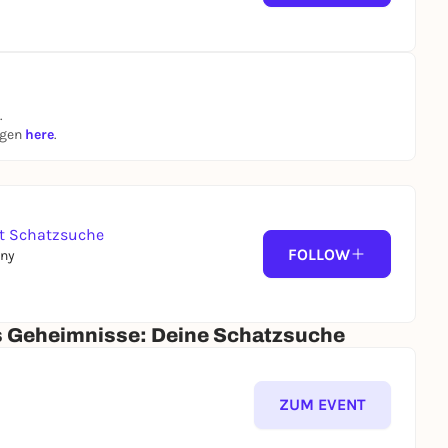
.
ngen
here
.
it Schatzsuche
FOLLOW
any
ns Geheimnisse: Deine Schatzsuche
ZUM EVENT