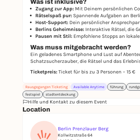
Was ist inklusive?
Zugang zur App:
Mit Deinem persönlichen Code
Rätselspaß pur:
Spannende Aufgaben an Berli
Host-Support:
Dein persönlicher Ansprechpart
Berlins Geheimnisse:
Interaktive Rätsel, die
Pausen mit Stil:
Empfohlene Stopps an lokale
Was muss mitgebracht werden?
Ein geladenes Smartphone und Lust auf Abenteu
Schatzsucherzauber, die Rätsel und das Erlebnis
Ticketpreis:
Ticket für bis zu 3 Personen – 15 €
Rausgegangen Ticketing
Available Anytime
führung
rundg
festspiel
stadtentdeckung
Hilfe und Kontakt zu diesem Event
Location
Berlin Prenzlauer Berg
Kollwitzstraße 64