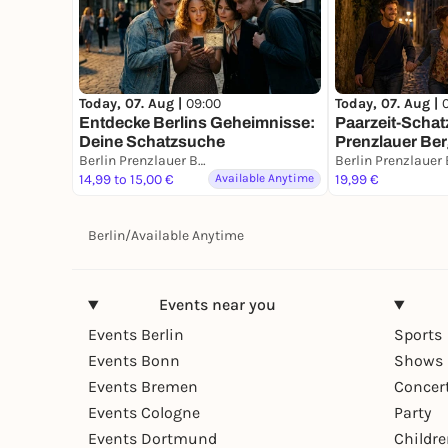
Today, 07. Aug |
09:00
Today, 07. Aug |
Entdecke Berlins Geheimnisse:
Paarzeit-Schat
Deine Schatzsuche
Prenzlauer Berg
Berlin Prenzlauer Berg
Stadt. Eine Mis
14,99 to 15,00 €
Available Anytime
19,99 €
Berlin
/
Available Anytime
Events near you
Events Berlin
Sports
Events Bonn
Shows 
Events Bremen
Concer
Events Cologne
Party
Events Dortmund
Childr