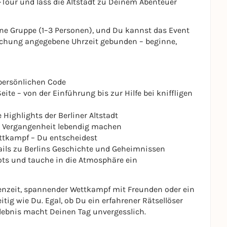
Tour und lass die Altstadt zu Deinem Abenteuer
ine Gruppe (1–3 Personen), und Du kannst das Event
 Buchung angegebene Uhrzeit gebunden – beginne,
persönlichen Code
eite – von der Einführung bis zur Hilfe bei kniffligen
 Highlights der Berliner Altstadt
ie Vergangenheit lebendig machen
ttkampf – Du entscheidest
ils zu Berlins Geschichte und Geheimnissen
ots und tauche in die Atmosphäre ein
ilienzeit, spannender Wettkampf mit Freunden oder ein
itig wie Du. Egal, ob Du ein erfahrener Rätsellöser
rlebnis macht Deinen Tag unvergesslich.