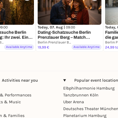
09:00
Today, 07. Aug |
09:00
Today, 
zsuche Berlin
Dating-Schatzsuche Berlin
Famili
: Ihr zwei. Eine
Prenzlauer Berg – Match
die ga
sion.
Berlin Prenzlauer Berg
Mission für 2
Berlin Prenzlauer Berg
Available Anytime
19,99 €
Available Anytime
24,99 t
Activities near you
Popular event locatio
Elbphilharmonie Hamburg
& Performances
Tanzbrunnen Köln
ts & Music
Uber Arena
Deutsches Theater Münche
en & Families
Planetarium Hamburg