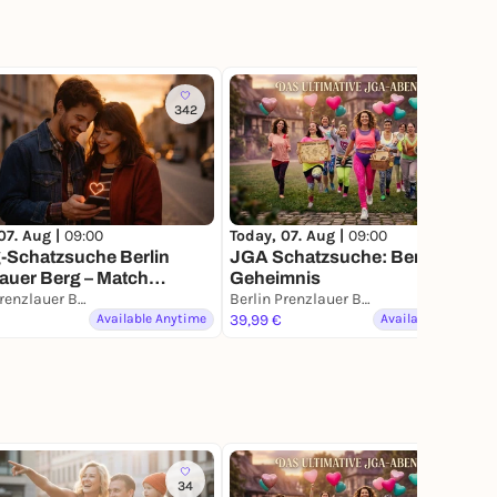
342
16
07. Aug |
09:00
Today, 07. Aug |
09:00
-Schatzsuche Berlin
JGA Schatzsuche: Berlins
auer Berg – Match
Geheimnis
n für 2
Berlin Prenzlauer Berg
Berlin Prenzlauer Berg
Available Anytime
39,99 €
Available Anytime
34
16