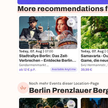
More recommendations fo
92
Today, 07. Aug |
07:00
Today, 07. Aug |
Stadtrallye Berlin: Das Zeit-
Samavarta - O
Verbrechen – Entdecke Berlin
Game, die neue
neu
Gendarmenmarkt Berlin
Berlin
ab 12 € p.P.
Available Anytime
39,99 €
Noch mehr Events dieser Location-Page
Berlin Prenzlauer Ber
148