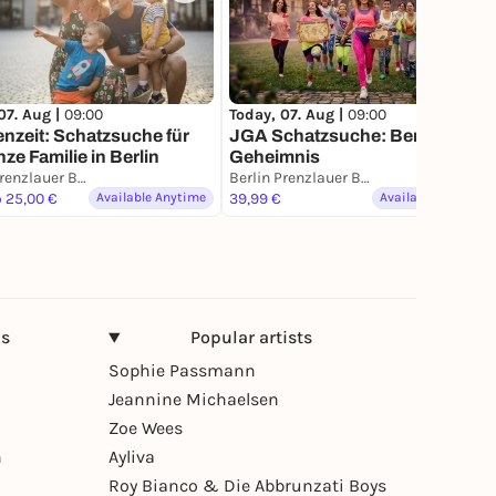
07. Aug |
09:00
Today, 07. Aug |
09:00
enzeit: Schatzsuche für
JGA Schatzsuche: Berlins
nze Familie in Berlin
Geheimnis
Berlin Prenzlauer Berg
Berlin Prenzlauer Berg
o 25,00 €
Available Anytime
39,99 €
Available Anytime
ns
Popular artists
Sophie Passmann
Jeannine Michaelsen
Zoe Wees
n
Ayliva
Roy Bianco & Die Abbrunzati Boys