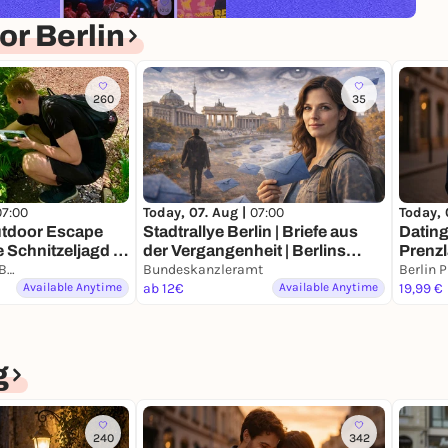
r Berlin
260
35
07:00
Today, 07. Aug |
07:00
Today, 
utdoor Escape
Stadtrallye Berlin | Briefe aus
Dating
 Schnitzeljagd in
der Vergangenheit | Berlins
Prenzl
S+U Hermannstr., Berlin, Germany
historische Spurensuche
Bundeskanzleramt
Missio
Available Anytime
ab 12€
Available Anytime
19,99 €
g
240
342