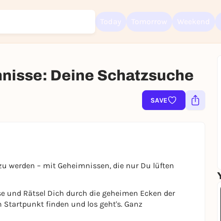
Today
Tomorrow
Weekend
mnisse: Deine Schatzsuche
SAVE
Sign up for free and get started right away
To like events, follow pages, or participate in lotteries, you need a fre
Rausgegangen account.
REGISTER FOR FREE NOW
You already have an account?
Log in now
t zu werden – mit Geheimnissen, die nur Du lüften
se und Rätsel Dich durch die geheimen Ecken der
n Startpunkt finden und los geht's. Ganz