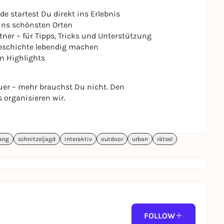
 startest Du direkt ins Erlebnis
ns schönsten Orten
ner – für Tipps, Tricks und Unterstützung
 Geschichte lebendig machen
n Highlights
er – mehr brauchst Du nicht. Den
 organisieren wir.
ang
schnitzeljagd
interaktiv
outdoor
urban
rätsel
FOLLOW