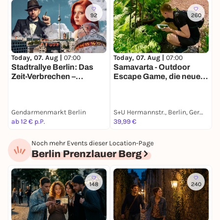
92
260
Today, 07. Aug |
07:00
Today, 07. Aug |
07:00
T
Stadtrallye Berlin: Das
Samavarta - Outdoor
S
Zeit-Verbrechen –
Escape Game, die neue
a
Entdecke Berlin neu
Schnitzeljagd in Berlin
B
Gendarmenmarkt Berlin
S+U Hermannstr., Berlin, Germany
B
ab 12 € p.P.
39,99 €
a
Noch mehr Events dieser Location-Page
Berlin Prenzlauer Berg
148
240