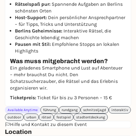
Rätselspaß pur:
Spannende Aufgaben an Berlins
schönsten Orten
Host-Support:
Dein persönlicher Ansprechpartner
– für Tipps, Tricks und Unterstützung
Berlins Geheimnisse:
Interaktive Rätsel, die
Geschichte lebendig machen
Pausen mit Stil:
Empfohlene Stopps an lokalen
Highlights
Was muss mitgebracht werden?
Ein geladenes Smartphone und Lust auf Abenteuer
– mehr brauchst Du nicht. Den
Schatzsucherzauber, die Rätsel und das Erlebnis
organisieren wir.
Ticketpreis:
Ticket für bis zu 3 Personen – 15 €
Available Anytime
führung
rundgang
schnitzeljagd
interaktiv
outdoor
urban
rätsel
festspiel
stadtentdeckung
Hilfe und Kontakt zu diesem Event
Location