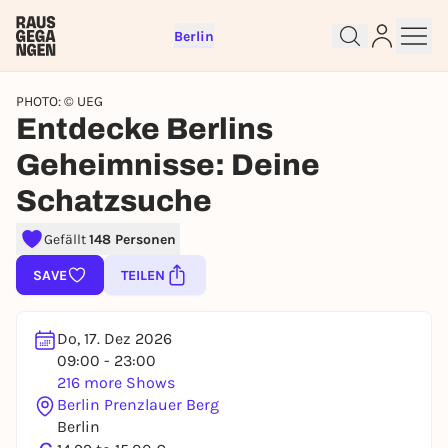
Berlin
PHOTO: © UEG
Entdecke Berlins
Geheimnisse: Deine
Schatzsuche
Gefällt
148 Personen
Sign up for free and get started
SAVE
TEILEN
right away
To like events, follow pages, or participate in
lotteries, you need a free Rausgegangen account.
Do, 17. Dez 2026
09:00 - 23:00
REGISTER FOR FREE NOW
216 more Shows
You already have an account?
Log in now
Berlin Prenzlauer Berg
Berlin