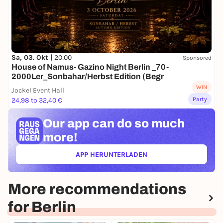
Sa, 03. Okt |
20:00
Sponsored
House of Namus- Gazino Night Berlin _70-
2000Ler_Sonbahar/Herbst Edition (Begr
WIN
Jockel Event Hall
Party
24,98 to 32,40 €
Our app can
do so much
more!
APP HERUNTERLADEN
(ÖFFNET IN NEUEM TAB)
More recommendations
for Berlin