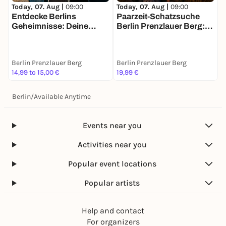
Today, 07. Aug |
09:00
Today, 07. Aug |
09:00
T
Entdecke Berlins
Paarzeit-Schatzsuche
D
Geheimnisse: Deine
Berlin Prenzlauer Berg:
B
Schatzsuche
Ihr zwei. Eine Stadt. Eine
M
Mission.
Berlin Prenzlauer Berg
Berlin Prenzlauer Berg
B
14,99 to 15,00 €
19,99 €
1
Berlin
/
Available Anytime
Events near you
Activities near you
Popular event locations
Popular artists
Help and contact
For organizers