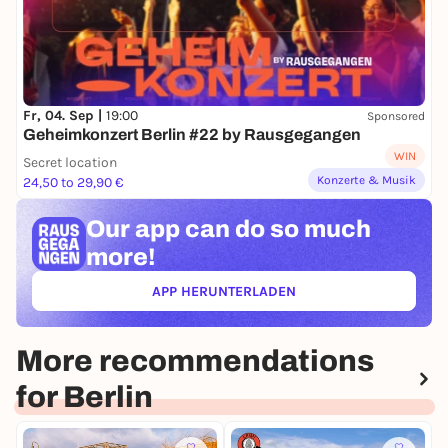
Fr, 04. Sep |
19:00
Sponsored
Geheimkonzert Berlin #22 by Rausgegangen
WIN
Secret location
Konzerte & Musik
24,50 to 29,90 €
Our app can
do so much
more!
APP HERUNTERLADEN
(ÖFFNET IN NEUEM TAB)
More recommendations
for Berlin