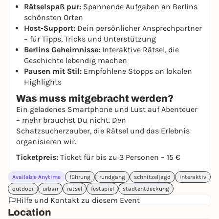
Rätselspaß pur:
Spannende Aufgaben an Berlins
schönsten Orten
Host-Support:
Dein persönlicher Ansprechpartner
– für Tipps, Tricks und Unterstützung
Berlins Geheimnisse:
Interaktive Rätsel, die
Geschichte lebendig machen
Pausen mit Stil:
Empfohlene Stopps an lokalen
Highlights
Was muss mitgebracht werden?
Ein geladenes Smartphone und Lust auf Abenteuer
– mehr brauchst Du nicht. Den
Schatzsucherzauber, die Rätsel und das Erlebnis
organisieren wir.
Ticketpreis:
Ticket für bis zu 3 Personen – 15 €
Available Anytime
führung
rundgang
schnitzeljagd
interaktiv
outdoor
urban
rätsel
festspiel
stadtentdeckung
Hilfe und Kontakt zu diesem Event
Location