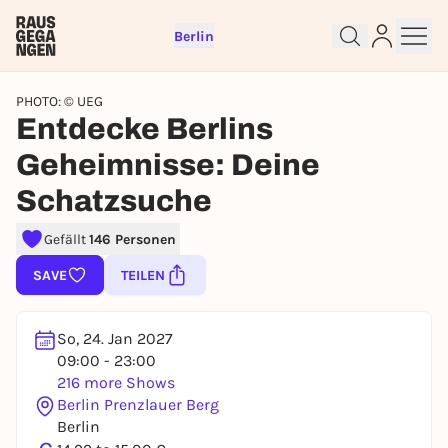
Berlin
PHOTO: © UEG
Entdecke Berlins
Geheimnisse: Deine
Schatzsuche
Gefällt
146 Personen
Sign up for free and get started
SAVE
TEILEN
right away
To like events, follow pages, or participate in
lotteries, you need a free Rausgegangen account.
So, 24. Jan 2027
09:00 - 23:00
REGISTER FOR FREE NOW
216 more Shows
You already have an account?
Log in now
Berlin Prenzlauer Berg
Berlin