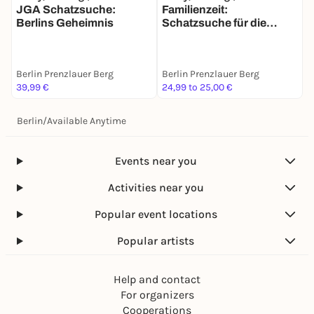
JGA Schatzsuche:
Familienzeit:
P
Berlins Geheimnis
Schatzsuche für die
B
ganze Familie in Berlin
I
M
Berlin Prenzlauer Berg
Berlin Prenzlauer Berg
B
39,99 €
24,99 to 25,00 €
1
Berlin
/
Available Anytime
Events near you
Activities near you
Popular event locations
Popular artists
Help and contact
For organizers
Cooperations