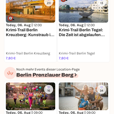
211
13
Today, 06. Aug |
12:00
Today, 06. Aug |
12:00
T
Krimi-Trail Berlin
Krimi-Trail Berlin Tegel:
C
Kreuzberg: Kunstraub im
Die Zeit ist abgelaufen…
w
Gleisdreieck
Krimi-Trail Berlin Kreuzberg
Krimi-Trail Berlin Tegel
W
7,80 €
7,80 €
F
Noch mehr Events dieser Location-Page
Berlin Prenzlauer Berg
16
34
Today, 06. Aug |
09:00
Today, 06. Aug |
09:00
T