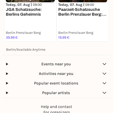
Today, 07. Aug |
09:00
Today, 07. Aug |
09:00
T
JGA Schatzsuche:
Paarzeit-Schatzsuche
F
Berlins Geheimnis
Berlin Prenzlauer Berg:
S
Ihr zwei. Eine Stadt. Eine
g
Mission.
Berlin Prenzlauer Berg
Berlin Prenzlauer Berg
B
39,99 €
19,99 €
2
Berlin
/
Available Anytime
Events near you
Activities near you
Popular event locations
Popular artists
Help and contact
For organizers