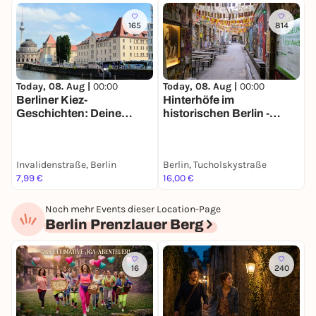
165
814
Today, 08. Aug |
00:00
Today, 08. Aug |
00:00
T
Berliner Kiez-
Hinterhöfe im
A
Geschichten: Deine
historischen Berlin -
R
Stadtführung mit Brecht
Stadtführung mit deinem
N
& Biermann
Smartphone
K
Invalidenstraße, Berlin
Berlin, Tucholskystraße
K
7,99 €
16,00 €
1
Noch mehr Events dieser Location-Page
Berlin Prenzlauer Berg
16
240