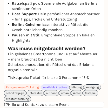
Rätselspaß pur:
Spannende Aufgaben an Berlins
schönsten Orten
Host-Support:
Dein persönlicher Ansprechpartner
– für Tipps, Tricks und Unterstützung
Berlins Geheimnisse:
Interaktive Rätsel, die
Geschichte lebendig machen
Pausen mit Stil:
Empfohlene Stopps an lokalen
Highlights
Was muss mitgebracht werden?
Ein geladenes Smartphone und Lust auf Abenteuer
– mehr brauchst Du nicht. Den
Schatzsucherzauber, die Rätsel und das Erlebnis
organisieren wir.
Ticketpreis:
Ticket für bis zu 3 Personen – 15 €
Rausgegangen Ticketing
Available Anytime
führung
rundgang
schnitzeljagd
interaktiv
outdoor
urban
rätsel
festspiel
stadtentdeckung
Hilfe und Kontakt zu diesem Event