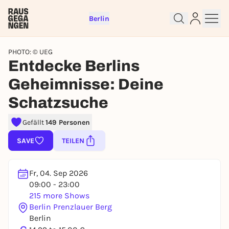
Berlin
PHOTO: © UEG
Entdecke Berlins
Geheimnisse: Deine
Schatzsuche
Gefällt
149 Personen
Sign up for free and get started
SAVE
TEILEN
right away
To like events, follow pages, or participate in
lotteries, you need a free Rausgegangen account.
Fr, 04. Sep 2026
09:00 - 23:00
REGISTER FOR FREE NOW
215 more Shows
You already have an account?
Log in now
Berlin Prenzlauer Berg
Berlin