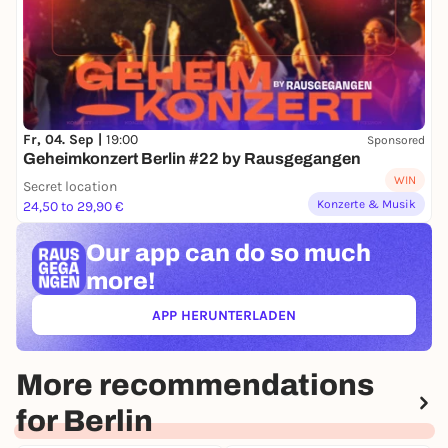
Fr, 04. Sep |
19:00
Sponsored
Geheimkonzert Berlin #22 by Rausgegangen
WIN
Secret location
Konzerte & Musik
24,50 to 29,90 €
Our app can
do so much
more!
APP HERUNTERLADEN
(ÖFFNET IN NEUEM TAB)
More recommendations
for Berlin