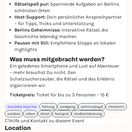
Rätselspaß pur:
Spannende Aufgaben an Berlins
schönsten Orten
Host-Support:
Dein persönlicher Ansprechpartner
– für Tipps, Tricks und Unterstützung
Berlins Geheimnisse:
Interaktive Rätsel, die
Geschichte lebendig machen
Pausen mit Stil:
Empfohlene Stopps an lokalen
Highlights
Was muss mitgebracht werden?
Ein geladenes Smartphone und Lust auf Abenteuer
– mehr brauchst Du nicht. Den
Schatzsucherzauber, die Rätsel und das Erlebnis
organisieren wir.
Ticketpreis:
Ticket für bis zu 3 Personen – 15 €
Available Anytime
führung
rundgang
schnitzeljagd
interaktiv
outdoor
urban
rätsel
festspiel
stadtentdeckung
Hilfe und Kontakt zu diesem Event
Location