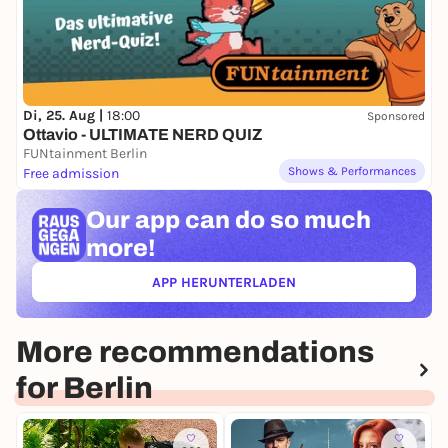
Di, 25. Aug |
18:00
Sponsored
Ottavio - ULTIMATE NERD QUIZ
FUNtainment Berlin
Shows & Performances
Free admission
Our app can
do so much
more!
APP HERUNTERLADEN
(ÖFFNET IN NEUEM TAB)
More recommendations
for Berlin