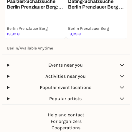
Paarzeit-Schatzsuche
Dating-Schatzsuche
J
Berlin Prenzlauer Berg:
Berlin Prenzlauer Berg –
B
Ihr zwei. Eine Stadt. Eine
Match Mission für 2
Mission.
Berlin Prenzlauer Berg
Berlin Prenzlauer Berg
B
19,99 €
19,99 €
3
Berlin
/
Available Anytime
Events near you
Activities near you
Popular event locations
Popular artists
Help and contact
For organizers
Cooperations