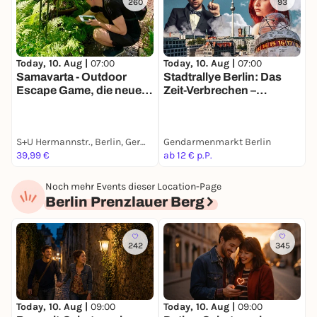
260
93
Today, 10. Aug |
07:00
Today, 10. Aug |
07:00
T
Samavarta - Outdoor
Stadtrallye Berlin: Das
S
Escape Game, die neue
Zeit-Verbrechen –
a
Schnitzeljagd in Berlin
Entdecke Berlin neu
B
S+U Hermannstr., Berlin, Germany
Gendarmenmarkt Berlin
B
39,99 €
ab 12 € p.P.
a
Noch mehr Events dieser Location-Page
Berlin Prenzlauer Berg
242
345
Today, 10. Aug |
09:00
Today, 10. Aug |
09:00
T