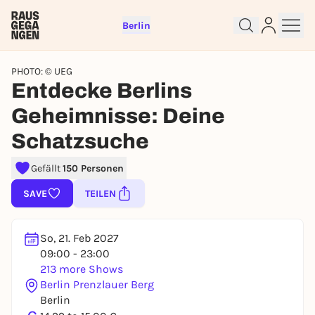
Berlin
PHOTO: © UEG
Entdecke Berlins
Geheimnisse: Deine
Schatzsuche
Gefällt
150 Personen
Sign up for free and get started
SAVE
TEILEN
right away
To like events, follow pages, or participate in
lotteries, you need a free Rausgegangen account.
So, 21. Feb 2027
09:00 - 23:00
REGISTER FOR FREE NOW
213 more Shows
You already have an account?
Log in now
Berlin Prenzlauer Berg
Berlin