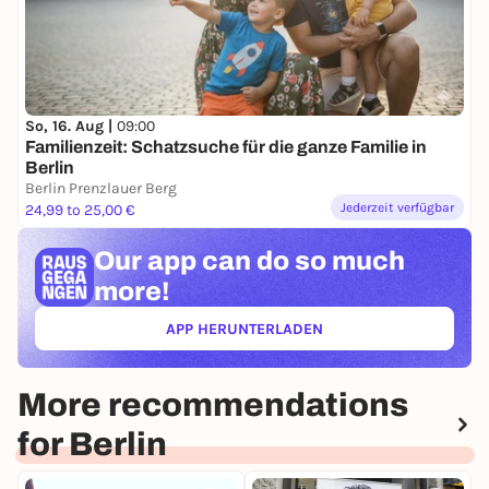
So, 16. Aug |
09:00
Familienzeit: Schatzsuche für die ganze Familie in
Berlin
Berlin Prenzlauer Berg
Jederzeit verfügbar
24,99 to 25,00 €
Our app can
do so much
more!
APP HERUNTERLADEN
(ÖFFNET IN NEUEM TAB)
More recommendations
for Berlin