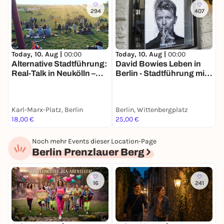
294
407
Today, 10. Aug |
00:00
Today, 10. Aug |
00:00
T
Alternative Stadtführung:
David Bowies Leben in
F
Real-Talk in Neukölln –
Berlin - Stadtführung mit
d
Nachhaltigkeit &
deinem Smartphone
S
Kiezleben
a
Karl-Marx-Platz, Berlin
Berlin, Wittenbergplatz
B
18,00 €
25,00 €
1
Noch mehr Events dieser Location-Page
Berlin Prenzlauer Berg
16
241