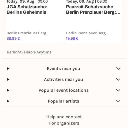
Today, 09. Aug |
09:00
Today, 09. Aug |
09:00
T
JGA Schatzsuche:
Paarzeit-Schatzsuche
E
Berlins Geheimnis
Berlin Prenzlauer Berg:
G
Ihr zwei. Eine Stadt. Eine
S
Mission.
Berlin Prenzlauer Berg
Berlin Prenzlauer Berg
B
39,99 €
19,99 €
1
Berlin
/
Available Anytime
Events near you
Activities near you
Popular event locations
Popular artists
Help and contact
For organizers