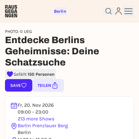
Berlin
PHOTO: © UEG
Entdecke Berlins
Geheimnisse: Deine
Schatzsuche
Gefällt
150 Personen
Sign up for free and get started
SAVE
TEILEN
right away
To like events, follow pages, or participate in
lotteries, you need a free Rausgegangen account.
Fr, 20. Nov 2026
09:00 - 23:00
REGISTER FOR FREE NOW
213 more Shows
You already have an account?
Log in now
Berlin Prenzlauer Berg
Berlin