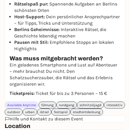
Rätselspaß pur:
Spannende Aufgaben an Berlins
schönsten Orten
Host-Support:
Dein persönlicher Ansprechpartner
– für Tipps, Tricks und Unterstützung
Berlins Geheimnisse:
Interaktive Rätsel, die
Geschichte lebendig machen
Pausen mit Stil:
Empfohlene Stopps an lokalen
Highlights
Was muss mitgebracht werden?
Ein geladenes Smartphone und Lust auf Abenteuer
– mehr brauchst Du nicht. Den
Schatzsucherzauber, die Rätsel und das Erlebnis
organisieren wir.
Ticketpreis:
Ticket für bis zu 3 Personen – 15 €
Available Anytime
führung
rundgang
schnitzeljagd
interaktiv
outdoor
urban
rätsel
festspiel
stadtentdeckung
Hilfe und Kontakt zu diesem Event
Location